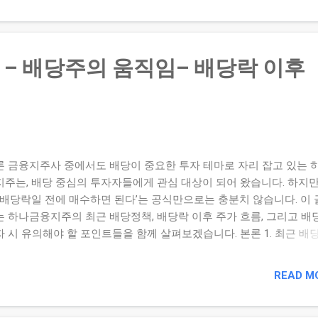
.7 % 감소했으나 영업이익은 +152 % 증가한 수치입니다. 다만 이 영
미국의 세액공제( IRA Tax Credit )가 약 4,908 억원 반영되어 있어, 이
 경우 실제 영업이익은 약 14 억원 수준으로 나타났습니다. 2. 기대감 
실: 어떤 간극이 존재하나? 우선 기대감 측면에서는 다음과 같은 흐름
– 배당주의 움직임– 배당락 이후
습니다: 전기차 시장 성장과 2차전지 수요 확대에 대한 시장의 기대 
급사 중심의 모멘텀 확대 기대 (LG에너지솔루션 포함) 실적 발표 전 
서스 상향 및 주가 선반영 가능성 반면 현실 측면에서는 다음과 같은 
 있었습니다: 매출이 감소했음에도 영업이익이 증가한 것은 세액공제
 컸다는 점 전기차 OEM업체들의 재고 조정 및 보조금 종료 등이 수요
 작용함 주가가 기대감에 선반영된 뒤 실적 결과가 기대보다 약하거나
론 금융지주사 중에서도 배당이 중요한 투자 테마로 자리 잡고 있는 
에이션 부담이 커지는 경우 조정 리스크 발생 3. 투자자가 유의할 전략
지주는, 배당 중심의 투자자들에게 관심 대상이 되어 왔습니다. 하지만
 실적 발표 직전 기대감 과열 여부 확인 — “좋은 실적이 나오면 더 
 ‘배당락일 전에 매수하면 된다’는 공식만으로는 충분치 않습니다. 이
”라는 가정만으로 접근하면 밸류에이션 부담을 간과할 수 있습니다. 
는 하나금융지주의 최근 배당정책, 배당락 이후 주가 흐름, 그리고 배
 일회성 요인은 제외한 ...
자 시 유의해야 할 포인트들을 함께 살펴보겠습니다. 본론 1. 최근 배
 수익률 최근 하나금융지주는 1주당 약 ₩913의 현금배당을 공시했으며
배당수익률은 약 4 ~ 5 % 수준으로 나타나고 있습니다. 또한 금융지주
READ M
 총주주환원수익률이 향후 8 %대를 예상하는 가운데, 하나금융지주도 
 포함될 수 있다는 전망이 나왔습니다. 2. 배당락일 이후 주가 흐름 