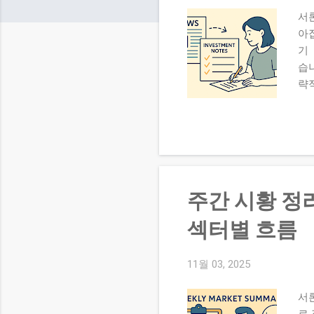
서론
아
기
습
략
과
정
다른
lab
str
뉴
주간 시황 정리
은 
뉴스
섹터별 흐름
목
기록
11월 03, 2025
보
복기
서
매매
로 