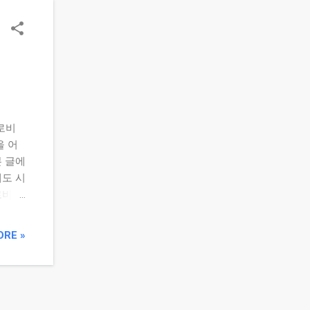
락일을
환경 등
으로
 보입
 판단
지지는
이자마
변화
로비
주가
을 어
대 하
본 글에
있습니
매도 시
 있습
로비엠
강한 반
량 증
ORE »
 급등주
주가가
시점에
 수요