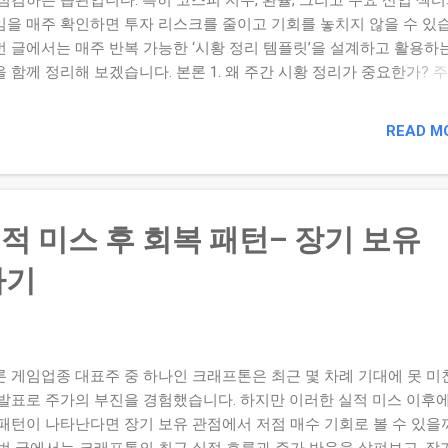
임을 매주 확인하면 투자 리스크를 줄이고 기회를 놓치지 않을 수 있
번 글에서는 매주 반복 가능한 ‘시황 정리 템플릿’을 설계하고 활용하
 함께 정리해 보겠습니다. 본론 1. 왜 주간 시황 정리가 중요한가? 
 점검은 다음과 같은 장점이 있습니다: 지수·환율·섹터 흐름을 한 눈에
수 있어 시장 방향성 이해에 도움이 됩니다. (예: 코스피 지수 상승/하
READ M
) 위험 신호가 발생했을 때 조기에 대응할 수 있습니다. 예컨대 환율 
외국인 순매수 전환 등. 내 투자 종목과 시장 흐름의 괴리를 체크해 볼
습니다. “내 종목이 시장 흐름과 엇박자가 나는가?”를 스스로 묻는 자
다. 2. 템플릿 설계 항목 및 구조 아래는 주간 시황 정리를 위한 템플
적 미스 후 회복 패턴– 장기 보유
니다: 기간: YYYY‑MM‑DD ~ YYYY‑MM‑DD 지수 흐름: 코스피, 코스
 종가 변화 (%) 환율: 원/달러 환율 변화 및 주요 통화 대비 흐름 섹터
하기
 반도체, 2차전지, 바이오, 금융 등 주요 섹터별 주간 퍼포먼스 주요 이
 물가, 지정학, 정책 등 시장에 영향을 준 뉴스 내 포트폴리오 대비 체크
유종목이 시장/섹터 흐름과 일치했는가? 괴리가 있었는가? 다음 주 
: 주의해야 할 변수 + 기대되는 흐름 3. 실전 템플릿 예시 항목 내용
론 게임업종 대표주 중 하나인 크래프톤은 최근 몇 차례 기대에 못 미
5‑11‑03 ~ 2025‑11‑07 지수 흐름 ...
 발표로 주가의 부진을 경험했습니다. 하지만 이러한 실적 미스 이후
 패턴이 나타난다면 장기 보유 관점에서 저점 매수 기회로 볼 수 있을