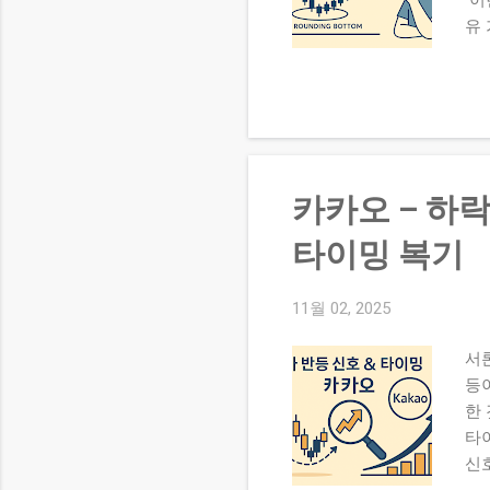
이
유
상
습니
또
임
그
매
카카오 – 하락
할 
정되
타이밍 복기
조 
왔습
11월 02, 2025
PE
있
서
제
등
종
한
결
타
단계
신