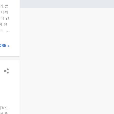
가 쏟
지나치
’에 있
여 전
스크랩
 것은
에는 별
ORE »
n
tment
, ‘이
는 판단
이드
보유종
적 대응
 “내
과 및
 다음
기적으
의 움