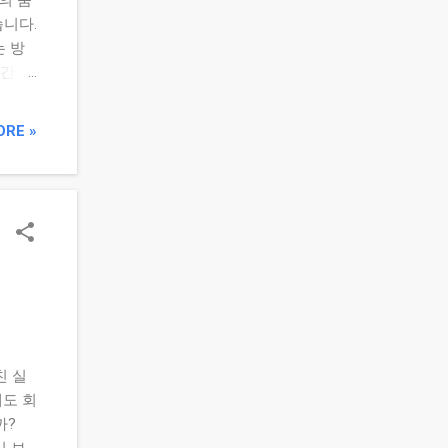
습니다.
는 방
주간 시
 파악
락 흐
ORE »
급등이
 수
료가
릿 항
닥 주요
 흐
슈: 금
: 내
체크포
 기간
친 실
에도 회
까?