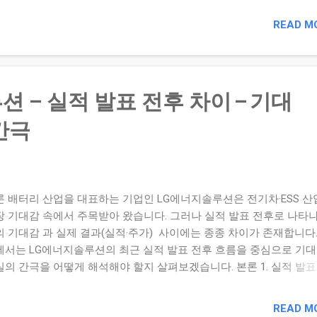
 하락 흐름 요약 카카오는 최근 기관 및 외국인 매도가 이어지며 주가
세를 보였습니다. 또한 규제 리스크, 성장 기대감 둔화 등이 복합적으
READ M
하며 투자심리가 약화된 상태입니다. 2. 반등 기회 포착을 위한 체크
래량 회복 혹은 급증이 동반되는가? 주가가 주요 지지선(과거 저점 또
평균선)에서 반등하는가? 핵심 사업 부문의 실적이나 뉴스가 반등 기
제공하는가? 외국인·기관 수급이 반전 조짐을 보이는가? 3. 진입 및 
 – 실적 발표 전후 차이 – 기대
이밍 복기 요소 반등 구간에서 진입했거나 진입하고자 할 때 다음 요
 검토하면 좋습니다: 진입 시점: 거래량 증가 + 반등봉 + 지지선 확
간극
: 목표 수익률 도달, 거래량 감소, 또는 반등 흐름이 꺾이는 신호 손절
 진입 후 지지선 이탈, 주요 기술지표 역전 등 결론 하락세에서 벗어나
 흐름으로 이어질 종목은 분명 존재합니다. 카카오의 경우 하락 요인
, 반대로 반등 모멘텀이 나타날 여지도 존재합니다. 중요한 것은 매수
론 배터리 산업을 대표하는 기업인 LG에너지솔루션은 전기차·ESS 산
이나 저가 매수보다는 체계적인 신호 포착과 타이밍 설정을 기반으로 
장 기대감 속에서 주목받아 왔습니다. 그러나 실적 발표 전후로 나타
적 접근 입니다. 최근 하락한 종목 중 하나를 골라 위 체크리스트를 
의 기대감 과 실제 결과(실적·주가) 사이에는 종종 차이가 존재합니다.
세요. “거래량이 증가했거나 지지선에서 반등했는가?”, “수급이 바뀌는
에서는 LG에너지솔루션의 최근 실적 발표 전후 흐름을 중심으로 기
 기록하고 다음 진입·매도...
실의 간극을 어떻게 해석해야 할지 살펴보겠습니다. 본론 1. 실적 발표
 요약 LG에너지솔루션은 2025년 2분기 잠정실적에서 매출 약 5
5,654 억원, 영업이익 약 4,922 억원을 기록했습니다. 매출은 전년 동
READ M