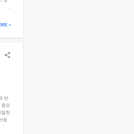
기 보
적 부진
 보였
 순이익
ORE »
로벌 게
착하기
 저가
이 증가
가 안
액이 1
가 나
 볼 수
는 실
제 반
— 업
 중요
다.
적절한
’라는
 반등
1. 최