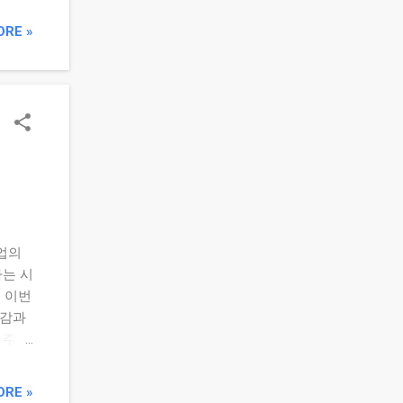
가 하
로 작
ORE »
리스트
는 이
대감
매도
소를
인 매도
 기
며 반
이 많지
 타이
업의
한 전
나는 시
적용해
 이번
가?”
대감과
 주요
기 대비
ORE »