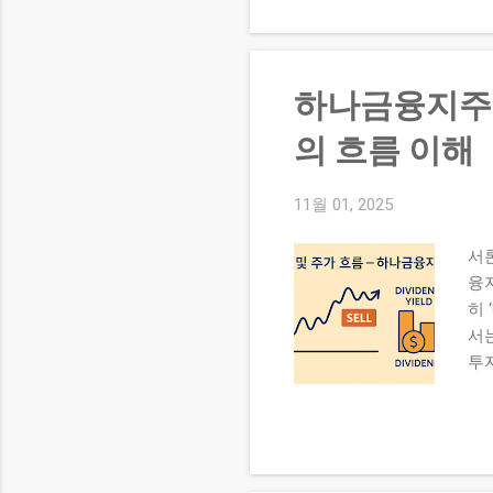
‑9
는 
외한
현
하나금융지주 
었
공
의 흐름 이해
센
이
11월 01, 2025
이
로
서
류
융
인트
히
다
서
제나
투
및
근 
의
름에