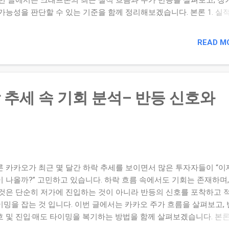
번 글에서는 크래프톤의 최근 실적 흐름과 주가 반응을 살펴보고, 장
 가능성을 판단할 수 있는 기준을 함께 정리해보겠습니다. 본론 1. 실
황 요약 크래프톤은 최근 분기 매출이 컨센서스 대비 하회하는 모습을
다. 예컨대 2025 Q2 매출은 약 6,620 억원로 예상치 대비 부족했고,
READ M
한 저조한 수준을 기록했습니다. 이러한 실적 미스는 신작 공백과 글
 시장 경쟁 심화 등이 원인으로 지목되고 있습니다. 2. 회복 신호 포
러나 장기 기업 가치 관점에서는 다음과 같은 회복 신호가 나타난다면
수 기회로 검토할 수 있습니다: 신작 발표 일정이 가시화되며 기대감
 추세 속 기회 분석– 반등 신호와
때. 글로벌 트래픽·IP 확장 등이 재가동되는 조짐이 나올 때. 재무지표
어 이익 기반이 회복될 조짐이 나올 때. 예컨대 2025년 상반기 매출
5,362 억원, 영업이익 7,033 억원으로 역대 최대치를 경신했다는 발표
니다. 3. 장기 보유 관점에서의 판단 기준 밸류에이션 회복 여력 —
R·PBR 등이 업종 평균 대비 과도하게 낮다면 반등 여력이 존재한다고
습니다. 신사업 및 신작의 실행 가능성 — 기대감만으로 매수하기보다
론 카카오가 최근 몇 달간 하락 추세를 보이면서 많은 투자자들이 “이
 실행 일정이나 시장 반응을 점검해야 합니다. 리스크 대비 수익 여력 
이 나올까?” 고민하고 있습니다. 하락 흐름 속에서도 기회는 존재하며,
이 불확실성이 크다면 손절 및 리스크 관리 기준을 미리 설정해야 합니
 것은 단순히 저가에 진입하는 것이 아니라 반등의 신호를 포착하고 
론 크래프톤의 최근 흐름은 ‘실적 미스 → 구조적 리스크 → 회복 기대
이밍을 잡는 것 입니다. 이번 글에서는 카카오 주가 흐름을 살펴보고,
가 복합적으로 얽혀 있습니다. ...
호 및 진입·매도 타이밍을 복기하는 방법을 함께 살펴보겠습니다. 본론 