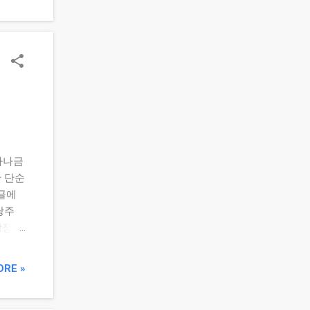
업이익에
를 제
vs
이 있
배터리
시장 컨
제약
 영향
 변수
 밸
하나금
적 포
 단순
오른
 글에
세액공
당주
당정책
, 최
 업종
ORE »
그 흐
특징