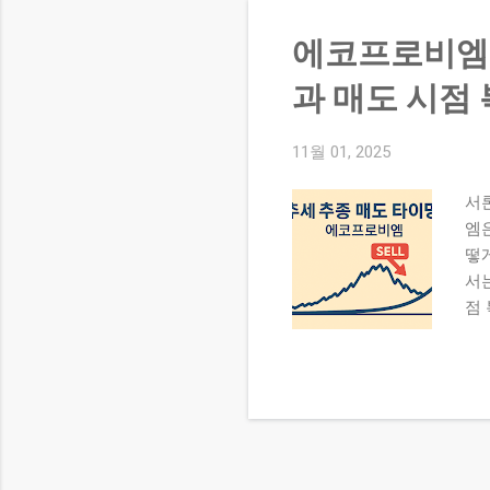
하
전
에코프로비엠 
에
이
과 매도 시점
니
하
11월 01, 2025
않
진(
서
및
엠
흐
떻
나금
서
다
점
니다
은 
등
가
에
이
거