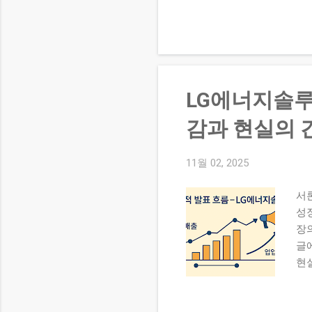
근
락
용
거
동
을 
LG에너지솔루션
타
함께
감과 현실의 
시점
준:
11월 02, 2025
등
만
서
밍
성
략
장
보
글
등을
현
지표
조 