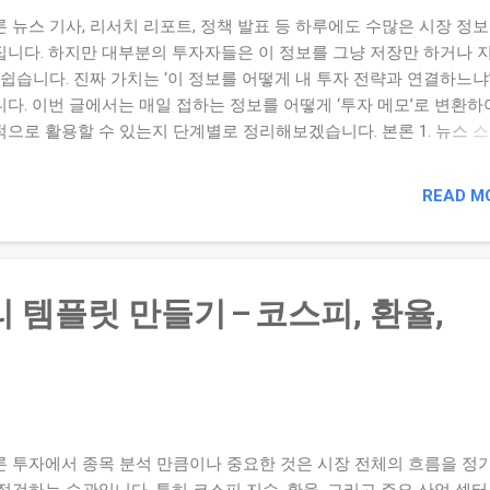
 뉴스 기사, 리서치 리포트, 정책 발표 등 하루에도 수많은 시장 정보
집니다. 하지만 대부분의 투자자들은 이 정보를 그냥 저장만 하거나 
 쉽습니다. 진짜 가치는 ‘이 정보를 어떻게 내 투자 전략과 연결하느냐
니다. 이번 글에서는 매일 접하는 정보를 어떻게 ‘투자 메모’로 변환하
적으로 활용할 수 있는지 단계별로 정리해보겠습니다. 본론 1. 뉴스 
 실제 전략의 차이 단순히 뉴스 링크를 저장하거나 스크린샷만 남기는
보 누적에 그칩니다. 전문가들은 이런 단순 저장이 장기적 투자 성과
READ M
 도움이 되지 않는다고 지적합니다. > “Daily short‑term data — ofte
eled ‘breaking news’ — is not generally relevant to a long‑term inves
ategy. It’s more like static in the signal.” 투자 메모로 전환한다는 것은
스가 내 포트폴리오에 어떤 영향이 있는가?’ → ‘결과로 이어질 수 있
 템플릿 만들기 – 코스피, 환율,
무엇인가?’ 를 남기는 것을 의미합니다. 2. 투자 메모 작성 단계별 가
 요약 : 날짜, 기사 제목, 핵심 포인트 2‑3줄 내 투자 영향 분석 : 내 
 또는 관심종목에 어떤 영향이 있는가? 긍정적/부정적 요인은? 전략
 : 이번 뉴스로 인해 내 전략이나 포지션에 어떤 변화가 필요한가? 예:
유 A종목은 업황 반등 기대감이 높아졌다 → 비중 증가 고려” 처리 결
 : 해당 뉴스에 따른 실제 결과(주가변동, 수급변화 등)를 체크하고,
론 투자에서 종목 분석 만큼이나 중요한 것은 시장 전체의 흐름을 정
 시 반영할 개선점 기록 3. 실전 작성 예시 항목 기록 내용 ...
점검하는 습관입니다. 특히 코스피 지수, 환율, 그리고 주요 산업 섹터