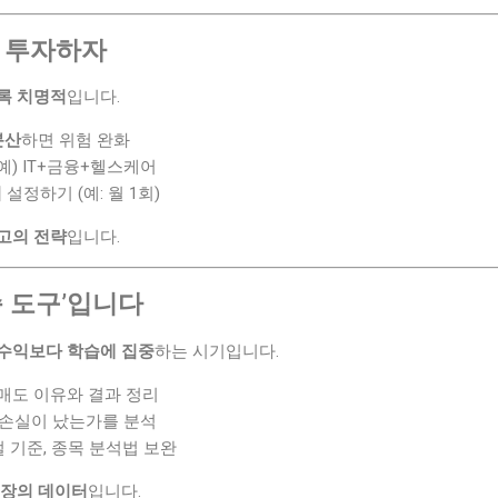
산 투자하자
록 치명적
입니다.
분산
하면 위험 완화
 예) IT+금융+헬스케어
기
설정하기 (예: 월 1회)
고의 전략
입니다.
습 도구’입니다
수익보다 학습에 집중
하는 시기입니다.
/매도 이유와 결과 정리
왜 손실이 났는가를 분석
절 기준, 종목 분석법 보완
성장의 데이터
입니다.