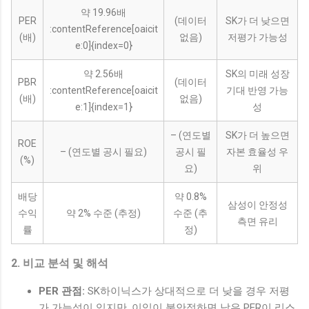
약 19.96배
PER
(데이터
SK가 더 낮으면
:contentReference[oaicit
(배)
없음)
저평가 가능성
e:0]{index=0}
약 2.56배
SK의 미래 성장
PBR
(데이터
:contentReference[oaicit
기대 반영 가능
(배)
없음)
e:1]{index=1}
성
– (연도별
SK가 더 높으면
ROE
– (연도별 공시 필요)
공시 필
자본 효율성 우
(%)
요)
위
배당
약 0.8%
삼성이 안정성
수익
약 2% 수준 (추정)
수준 (추
측면 유리
률
정)
2. 비교 분석 및 해석
PER 관점:
SK하이닉스가 상대적으로 더 낮을 경우 저평
가 가능성이 있지만, 이익이 불안정하면 낮은 PER이 리스