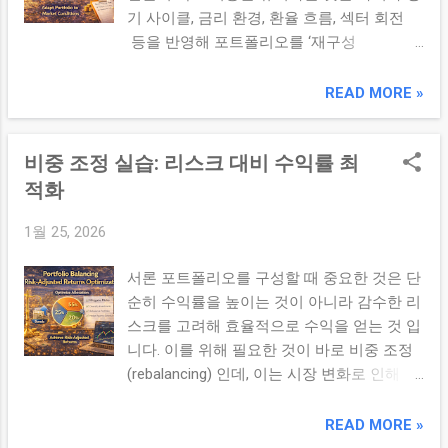
표 금액 = 매월 투자금 × [(1 + 수익률)^기간 –
루틴을 만든다면 복리의 위력을 반드시 경험
기 사이클, 금리 환경, 환율 흐름, 섹터 회전
1] ÷ 수익률 또는 간단한 계산 예시: 매달 50
할 수 있습니다. 복리 계산기 사용해보기: 다
등을 반영해 포트폴리오를 ‘재구성
만 원 × 5년 → 원금 3,000만 원 목표: 5년 후
양한 수익률·기간 시뮬레이션을 해보세요. 10
(Reconstruction)’할 때 오히려 수익률과 리스
5,000만 원 만들기 → 연 평균 10% 이상 수익
년 투자 계획표 그리기...
크 관리가 잘 조화될 수 있습니다. 이번 글에
READ MORE »
률이 필요 3. 저축 + 투자 병행 전략 안정적인
서는 시장 상황별로 어떤 관점을 갖고 비중과
목표 달성을 위해서는 적립식 저축 과 성장형
자산 배치를 조정할지 전략을 정리합니다. 본
투자 를 병행해야 합니다. 기본 원금 확보: 자
비중 조정 실습: 리스크 대비 수익률 최
론 1. 경기 사이클과 비중 조정 시장은 일정한
동이체 기반 저축 → 안전 자산 분류 수익률
경기 사이클(Business Cycle) 을 따릅니다. 경
적화
상승 구간 확보: ETF, 배당주, 글로벌 주식 등
기 확장기 에서는 성장주/수익률 중심 자산의
으로 자산 일부 노출 비상금 제외: 생활비
1월 25, 2026
비중을 늘리고, 경기 수축기 에서는 방어주·안
3~6개월은 분리 보관 4. 투자 목표 달성 체크
전자산 비중을 높이는 것이 일반적인 전략입
리스트 ☑ 목표 금액은 현실적인가? ☑ 저축
서론 포트폴리오를 구성할 때 중요한 것은 단
니다. 경기 확장기: 기술주, 소비재, 자본재 등
가능 금액은 매월 유지 가능한가? ☑ 기대 수
순히 수익률을 높이는 것이 아니라 감수한 리
성장 섹터 비중 확대 경기 정점·전환기: 리스
익률은 역사적 수익률 범위에 부합하는가? ☑
스크를 고려해 효율적으로 수익을 얻는 것 입
크 조정 비중↑, 차익 실현/현금 확보 경기 수
중도 인출 방지 시스템이 마련돼 있는가? ☑
니다. 이를 위해 필요한 것이 바로 비중 조정
축기: 방어 섹터(필수소비재·헬스케어), 채권·
점검 주기는...
(rebalancing) 인데, 이는 시장 변화로 인해 포
현금 비중 확대 저금리 장기 국면: 배당주·리
트폴리오의 리스크 프로필이 변화할 때 원래
츠·장기 성장 ETF로 포트 수익률 균형화 2. 금
의 목표 비중으로 되돌려 리스크 대비 수익률
READ MORE »
리·환율 환경 반영 금리와 환율은 자산 가격
을 최적화 하는 과정입니다. 본론 1. 리스크