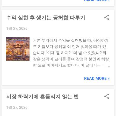
규...
설명합니다. 본론 1. 비교 심리의 뿌리 비교
심리는 인간의 기본적인 사회적 본능에서 기
수익 실현 후 생기는 공허함 다루기
인합니다. 그러나 투자 성과는 각자의 목표,
리스크 한계, 자금 상황 이 다르기 때문에 남
1월 27, 2026
과 비교하는 것은 객관적 판단보다 감정적 판
단을 강화할 뿐입니다. 2. “내 전략 vs 남의 결
서론 투자에서 수익을 실현했을 때, 이상하게
과” 구분하기 SNS나 커뮤니티에는 성공 사례
도 기쁨보다 공허함 이 먼저 찾아올 때가 있
가 부각되고 실패 사례는 상대적으로 덜 보입
습니다. ‘이제 뭘 하지?’ ‘더 벌 수 있었나?’와
니다. 중요한 것은 남의 결과가 아니라 그 전
같은 생각이 꼬리를 물며 감정적 불안과 허탈
략의 구조(가정·리스크·맥락) 를 이해하는 것
함 으로 이어지기도 합니다. 이 글에서는 수
입니다. 전략 구조 파악: 어떤 지표·목표로 접
익 실현 후 생기는 공허함의 원인과, 이를 정
근했는가? 리스크 한계: 최대 허용 손실/비중
서적으로 다루는 법 을 정리합니다. 본론 1.
READ MORE »
한계는 무엇인가? 기간·자금 차이: 동일 수익
공허함의 심리적 원인 이해 사람의 뇌는 ‘성
률도 기간/자금 규모에 따라 의미가 달라집니
과 = 끝’이라는 착각을 쉽게 합니다. 수익 실
다. 3. 비교 심리로 인한 대표적 함정 비교 심
시장 하락기에 흔들리지 않는 법
현은 하나의 이벤트 일 뿐인데도, 우리는 그
리는 다음과 같은 비합리적 판단을 유발합니
것을 마지막 결론 으로 해석하는 경향이 있습
다: 추격 매수: ‘다들 올리니까’ 따라 사는 심리
1월 27, 2026
니다. 또한 수익 실현 직후의 기대감이 빠르
감정적 청산: ‘남도 빠졌으니’ 매도해버리는
게 줄어드는 현상(hedonic adaptation)은 더