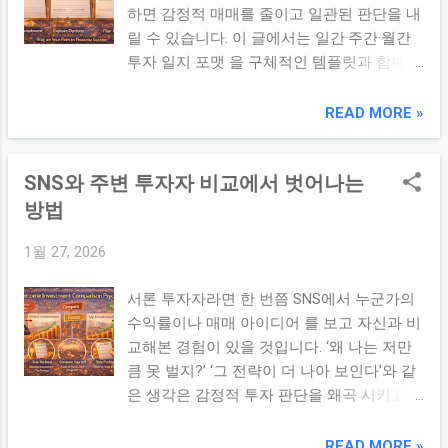
하면 감정적 매매를 줄이고 일관된 판단을 내
다. 2. 매매를 학습으로 전환하는 사고방식 성
릴 수 있습니다. 이 글에서는 일간·주간·월간
공을 분석하라: 어떤 이유로 수익이 났는지
투자 일지 포맷 을 구체적인 템플릿과 함께
구체적 근거를 기록합니다. 실수를 해석하라:
소개합니다. 본론 1. 일간 투자 일지 – ‘오늘의
손실의 원인을 감정이 아닌 데이터 관점 으로
판단과 실행’ 일간 투자 일지는 단기 판단과
READ MORE »
파악합니다. 반복 가능한 규칙으로 변환: 유의
실행 기록 에 집중합니다. 하루의 매매, 시장
미한 경험을 루틴/규칙 으로 만듭니다. 3. 매
흐름, 감정 상태 등을 짧게 정리해 루틴을 만
매를 데이터로 보는 습관 매매는 숫자와 판단
SNS와 주변 투자자 비교에서 벗어나는
드세요: 항목 기입 내용 날짜/시간
의 조합입니다. 일지·시트·피드백 루틴을 구축
YYYY‑MM‑DD / HH:MM 시장 요약 주요 지수/
방법
하면 다음과 같은 데이터 기반 해석이 가능합
뉴스/지표 진입/청산 내역 종목, 가격, 수량,
니다. 수익률과 기간: 진입/청산 시점 대비 퍼
1월 27, 2026
이유 판단 근거 지표/전략 기준 감정 상태 공
포먼스 리스크 지표: 변동성, 최대 낙폭, 손익
포/탐욕/불안 등 2. 주간 투자 일지 – ‘흐름과
비 판단 근거와 결과 간 연관성: 진입 이유가
서론 투자자라면 한 번쯤 SNS에서 누군가의
학습’ 주간 투자 일지는 한 주의 흐름과 성과·
결과에 어떻게 영향을 미쳤는지 4. 피드백 루
수익률이나 매매 아이디어 를 보고 자신과 비
리스크 평가 를 기록합니다. 일간 일지와 달
틴 만들기 매매 후 데이터를 쌓는 것만으로는
교해본 경험이 있을 것입니다. ‘왜 나는 저만
리 좀 더 전략적인 요소를 담습니다: 항목 기
충분하지 않습니다. 이를 피드백 루틴 으로
큼 못 벌지?’ ‘그 전략이 더 나아 보인다’와 같
입 내용 주간 성과 누적/주간 수익률 핵심 뉴
정리해야 합니다: 즉시 분석: 거래 직후 감정·
은 생각은 감정적 투자 판단을 왜곡 시키고,
스 & 지표 CPI/GDP/금리/공시 리스크 요약
판단·근거를 빠르게 기록 주간/월간 리뷰: 누
장기 전략에서 멀어지게 합니다. 이 글에서는
볼린저·변동성·낙폭 교훈/개선점 판단 루틴
적된 데이터를 모아 패턴과 트렌드를 점검
그 비교 심리에서 벗어나는 구체적인 방법을
READ MORE »
점검 ...