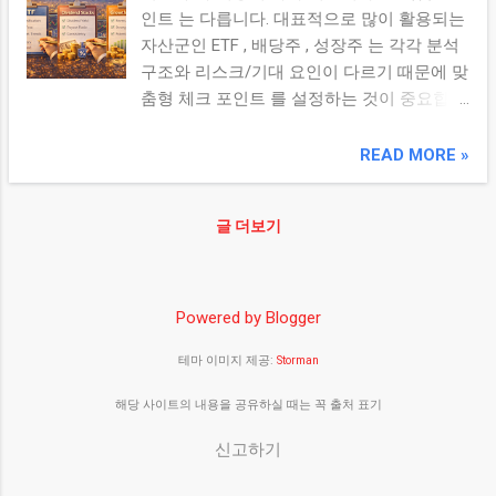
비중이 목표에서 얼마나 벗어났는지 확인합
인트 는 다릅니다. 대표적으로 많이 활용되는
과 점검 (Performance Review) 성과 점검 단
니다. 3. 실전 비중 조정 절차 (단계별) 아래는
자산군인 ETF , 배당주 , 성장주 는 각각 분석
계에서는 수익률 비교 와 비중 변화 를 확인
실제 투자 상황에서 비중 조정 실습을 할 때
구조와 리스크/기대 요인이 다르기 때문에 맞
합니다: 월간 수익률: 총 포트폴리오와 자산
따라 할 수 있는 단계입니다: 목표 비중 정리:
춤형 체크 포인트 를 설정하는 것이 중요합니
군/종목별 수익률 비교 월간 벤치마크 대비
시트 또는 투자 일지에 현재 목표 비중을 기
다. 본문에서는 각 자산군별로 꼭 점검해야
성과: 대표 지수(S&P500, KOSPI 등) 대비 수
록합니다. 현재값 확인: 시장 데이터를 이용해
할 핵심 요소를 정리합니다. 본론 1. ETF 체크
READ MORE »
익률 성과 누적 성과: 연간 누적 수익률 변화
자산별 현재 비중 및 변동성을 체크합니다. ...
포인트 ETF는 지수/섹터/테마를 추종하는 상
추세 3. 리스크 점검 (Risk Assessment) 다음
품 으로 개별 종목과는 다른 평가 포인트가
으로 리스크 지표를 점검 합니다. 변동성 변
글 더보기
필요합니다. 추종 지수/전략: 어떤 지수를 따
화: 월간 변동성의 확대/축소 여부 최대 낙폭:
라가는지 명확히 확인하세요. (예: KOSPI200,
해당 월의 최대 손실폭 포지션 리스크: 비중
S&P500, 섹터 ETF 등) 비용률(Expense
이 과도하게 부각된 종목/자산군 식별 시장
Ratio): 장기 투자 시 비용이 수익률에 영향을
Powered by Blogger
리스크 이벤트: 금리·환율·경제지표 발표 영향
주므로 낮을수록 유리합니다. 유동성/거래량:
요약 4. 비중 재조정 필요성 평가
테마 이미지 제공:
Storman
기본적으로 거래량이 충분한 ETF가 매매 편
(Rebalancing Check) 월간 점검 후에는 비중
의성이 높습니다. 구성 종목/섹터 비중: ETF
조정(Rebalancing) 이 필요한지 판단합니다.
해당 사이트의 내용을 공유하실 때는 꼭 출처 표기
내 주요 구성 종목 및 섹터 비중을 확인하여
비중이 크게 벗어났거나 리스크가 커진 경우,
위험 노출도를 파악하세요. 배당/분배 정책:
신고하기
아래 기준을 참고하세...
일부 ETF는 분기/연간 분배금을 제공합니다.