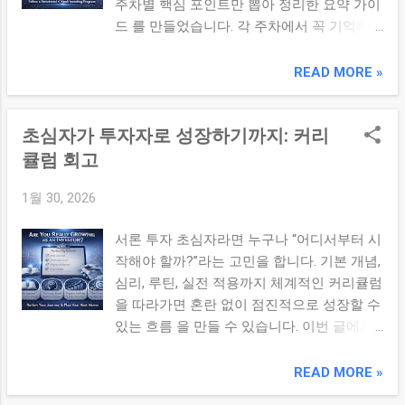
주차별 핵심 포인트만 뽑아 정리한 요약 가이
통계 개념(평균, 변동성, 낙폭 등)을 투자 지표
드 를 만들었습니다. 각 주차에서 꼭 기억해
로 읽을 수 있다. 2. 기술적 분석 이해 진단 기
야 할 핵심 내용과 실전 루틴을 한눈에 확인
술적 분석은 시장 심리 와 추세 판단 에 유용
해 보세요. 본론 📅 1주차 – 투자 기초 용어와
READ MORE »
합니다. 아래 항목을 점검해보세요. 일봉/주
구조 PER, PBR, ROE 등 핵심 재무 지표의 의
봉/월봉 차트의 차이를 설명할 수 있다. 이동
미 파악 재무제표의 구조와 기업 가치 판단의
평균선, 골든크로스/데드크로스를 해석할 수
초심자가 투자자로 성장하기까지: 커리
기본 기초 개념을 숫자로 해석하는 습관 형성
있다. 거래량 급증 또는 감소가 시장 움직임
단기 성과가 아닌 장기 구조를 이해하기 📅 2
큘럼 회고
에 어떤 의미인지 설명할 수 있다. RSI, MACD
주차 – 기술적 분석 기초 차트 구조(일봉/주
같은 보조지표의 기본 원리를 이해한다. 3. 투
1월 30, 2026
봉/월봉)의 의미 이동평균선 골든/데드크로
자 루틴 실행 능력 진단 루틴은 지속 가능성
스 해석 거래량 분석과 추세 전환 신호 확인
중심 으로 설계되어야 합니다. 아래 체크를
서론 투자 초심자라면 누구나 “어디서부터 시
기술적 지표가 판단에 미치는 한계 이해 📅 3
해보세요. 하루 아침 루틴(10분)과 주말 루틴
작해야 할까?”라는 고민을 합니다. 기본 개념,
주차 – 투자 심리와 감정 관리 군중 심리,
(1시간)을 일주일 이상 실행했다. 일간/주간/
심리, 루틴, 실전 적용까지 체계적인 커리큘럼
FOMO, 비교 심리의 작동 원리 감정 기록 루틴
월간 투자 일지를 꾸준히 작성해왔다. 익절·손
을 따라가면 혼란 없이 점진적으로 성장할 수
및 심리 체크포인트 설정 공허함, 공포, 탐욕
절 기준과 리밸런싱 규칙을 명시해 두었다.
있는 흐름 을 만들 수 있습니다. 이번 글에서
등의 감정 패턴 이해 감정적 대응을 줄이기
정기적인 리스크 점검 루틴(목표 대비 낙폭/
는 앞선 연재 내용을 기반으로 투자자 성장
위한 루틴 설계 📅 4주차 – 포트폴리오 & 리
변동성 체크)을 유지한다. 4. 리스크 & 심리...
로드맵 을 되짚고, 각 단계의 핵심 포인트를
READ MORE »
스크 관리 포트폴리오 비중 설정과 허용 오차
정리해드리겠습니다. 본론 1. 기초 개념 체득
범위 리밸런싱의 목적과 실전 적용법 시장 상