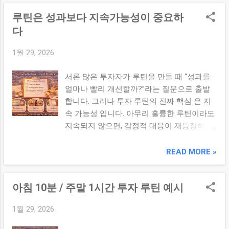
– 투자 이해의 출발 투자의 기초는 언어와 구
황에 따른 비중 조정 전략 리스크 대비 수익
루틴은 성과보다 지속가능성이 중요하
조 를 이해하는 것입니다. PER, PBR, ROE 같
률 최적화 개념 📅 5주차 – 일지 & 데이터 기
은 핵심 지표를 공부하고, 재무제표의 의미
다
반 학습 일간/주간/월간 투자 일지 포맷 활용
를 해석할 수 있어야 기업을 숫자로 판단하는
실수 사례/성공 사례의 데이터 축적법 데이터
1월 29, 2026
능력이 생깁니다. 또한 TREND, 시장 구조, 지
기반 패턴 도출과 규칙화 피드백 루틴 설계
수의 의미를 이해하면 숫자 → 분석 → 판단
및 실행 📅 6주차 – 루틴 커스터마이징 개인
서론 많은 투자자가 루틴을 만들 때 “성과를
으로 이어지는 사고 구조가 자리 잡습니다. 2.
생활 리듬에 맞춘 루틴 설계 아침 10분/주말
얼마나 빨리 개선할까?”라는 질문으로 출발
기술적 분석 기초 – 시장 움직임의 시각화 차
1시간 루틴 예시 루틴 지속 가능성의 3대 원
합니다. 그러나 투자 루틴의 진짜 핵심 은 지
트의 구조(일봉/주봉/월봉), 이동평균선 골
칙 지속 가능한 ...
속 가능성 입니다. 아무리 훌륭한 루틴이라도
든/데드 크로스, 거래량 패턴 등은 시장 심리
지속되지 않으면, 감정적 대응이 재등장하고
를 시각적으로 해석하는 도구입니다. 기술적
다시 혼란에 빠질 수 있습니다. 이 글에서는
분석은 진입/청산 타이밍 을 판단할 때 유용
루틴을 오래 지속 가능한 구조로 설계하는 핵
READ MORE »
하며, 심리적 편향을 줄이고 구조적 흐름 을
심 원칙을 살펴봅니다. 본론 1. 지속 가능성
파악하는 데 강력한 도구가 됩니다. 3. 투자
중심 설계란? 지속 가능성 중심의 루틴은 성
심리 & 루틴 – 감정의 포착과 행동 기준 투자
아침 10분 / 주말 1시간 투자 루틴 예시
과가 빠르게 나오지 않아도 오랫동안 반복할
성공의 큰 걸림돌은 감정입니다. 공포, 탐욕,
수 있는 루틴입니다. 이는 “루틴이 나를 피곤
비교심리, 공허함 등은 투자 판단을 왜곡합니
1월 29, 2026
하게 만들지 않는 구조”로 설계하는 것을 의
다. 이를 위해 투자자는 루틴(아침 10분/주간/
미합니다. 예를 들어 하루 3시간 투자 루틴은
월간 일지) 을 만들고, 심리적 체크리스트를