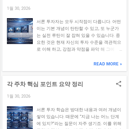
방식입니다. 목표는 안전마진(Margin of
자산 밸류/모멘텀 트레이딩: 중단기 수익 기
1월 30, 2026
Safety) 을 확보하고 장기 보유를 통해 시장
회를 활용 비중 관리: 지나치게 비중이 쏠리
이 가격을 조정할 때 이익을 얻는 것입니다.
지 않도록 제한 리스크 한계: 명확한 손절·청
서론 투자자는 모두 시작점이 다릅니다. 어떤
핵심 판단 기준: PER, PBR, ROE, FCF 등 가치
산 규칙 설정 보조 포지션은 전략적 자금 입
이는 기본 개념이 탄탄할 수 있고, 또 누군가
지표 전략 포인트: 저평가된 기업을 찾아 장
니다. 초기 진입 기준과 손절(또는 리밸런싱)
는 실전 루틴이 잘 잡혀 있을 수 있습니다. 중
기 보유 리스크 성격: 시장의 평가 오류가 해
규칙을 사전에 정해 두면 감정적 매매를 줄이
요한 것은 현재 자신의 투자 수준을 객관적으
소되지 않을 위험 2. 성장투자란 무엇인가?
고 리스크 관리를 효과적으로 할 수 있습니
로 이해 하고, 강점과 약점을 파악 해 그에 맞
성장투자(Growth Investing) 는 매출·이익 성
다. 3. ETF – 분산 & 시장 노출 ...
는 학습과 실전 계획을 세우는 것입니다. 이
장 전망이 큰 기업 에 투자하는 방식입니다.
글에서는 자신의 투자 수준을 체계적으로 점
READ MORE »
현재 이익보다 미래 성장 모멘텀 과 확장성
검할 수 있는 진단 체크리스트 를 제공합니
을 중시하며, 빠른 성과를 기대합니다. 핵심
다. 본론 1. 투자 기초 이해 진단 아래 항목 중
판단 기준: 성장률, 시장 점유율, 기술력 및 경
각 주차 핵심 포인트 요약 정리
얼마나 많은 질문에 “예”라고 답할 수 있나
쟁력 전략 포인트: 빠르게 성장하는 기업에
요? 기초 이해가 명확하면 그만큼 숫자로 투
선제적으로 투자 리스크 성격: 밸류에이션 부
1월 30, 2026
자 판단할 준비가 되어 있습니다. PER, PBR,
담 및 성장 둔화 리스크 3. 가치 vs 성장 – 비
ROE 같은 재무 지표의 의미를 설명할 수 있
교 포인트 아래는 두 가지 전략을 비교할 수
서론 투자 학습은 방대한 내용과 여러 개념이
다. 매출·영업이익·당기순이익의 차이를 숫자
있는 주요 기준입니다: 항목 가치투자 성장투
쌓여 있습니다. 때문에 “지금 나는 어느 단계
로 해석할 수 있다. 재무제표에서 기업의 수
자 평가 기준 저평가 지표 기반 미래 성장성
에 있지?”라는 질문이 자주 생기죠. 이를 위해
익성/성장성/안전성 을 판단할 수 있다. 기초
기반 수익 발생 시점 중·장기(평가 오류...