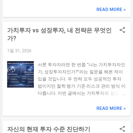
성 요소를 전략적으로 설계 하는 방법을 설명
이하 → 자동 청산 볼린저/ATR 기반: 평균 변
합니다. 본론 1. 주력 종목(Core Positions) –
READ MORE »
동성 범위 이탈 시 손절 구조적 손절: 지지선
내 전략의 축 주력 종목은 포트폴리오의 중심
붕괴/추세 이탈 시 손절 시간 기반 손절: 일정
축 입니다. 장기적 비전과 확신이 있는 기업/
기간 수익률 회복 없을 시 청산 이러한 기준
가치투자 vs 성장투자, 내 전략은 무엇인
자산을 선정하며, 대체로 포트폴리오의 가장
은 사전에 문서화 해두고 자동화하거나 알림
많은 비중 을 차지합니다. 선정 기준: 검증된
가?
으로 설정하면 감정 개입을 최소화할 수 있습
사업 모델, 안정적 이익 체계, 재무 건전성 평
니다. 3. 보유 전략 – 어떤 시점까지 지켜볼 것
1월 31, 2026
가 지표: ROE, ROIC, FCF, 성장성 지표 + 경쟁
인가? 손절 기준과 마찬가지로 보유 기준 도
우위 보유 기간: 장기(수년 단위)을 목표로 설
사전 정의되어야 합니다. 보유 전략은 주로
서론 투자자라면 한 번쯤 “나는 가치투자자인
정 심리적 기준: 가격보다 사업 본질 중심 판
다음과 같은 판단 축으로 구성됩니다: 추세
가, 성장투자자인가?”라는 질문을 해본 적이
단 주력 종목은 종종 기업의 성장성과 안정성
유지: 추세선, 이동평균선 상향 유지 시 보유
있을 것입니다. 두 전략 모두 성공적인 투자
을 고려하여 선정합니다. 예를 들어 대형 기
핵심 가치 유지: 기업 펀더멘털/수익성 지표
법이지만 철학·평가 기준·리스크 관리 방식 이
술주, 필수 소비재, 금융 등 업계 리더는 장기
가 유지되는 경우 모멘텀 기준: 주요 지표(예:
다릅니다. 이번 글에서는 가치투자와 성장투
적 관점에서 매력적일 수 있습니다. 2. 보조
RSI가 과매도 영역 벗어남) 유지 시 ...
자의 차이를 이해하고, 자신의 성향에 맞는
포지션(Satellite Positions) – 기회 포착 보조
전략을 선택하는 방법을 알아봅니다. 본론 1.
READ MORE »
포지션은 기회성/테마성 포지션 입니다. 주력
가치투자란 무엇인가? 가치투자(Value
종목의 안정성에 더해, 추가 수익을 노릴 수
Investing) 는 기업이 가진 내재가치 대비 현
있는 작은 비중의 전략적 투자입니다. 테마별
자신의 현재 투자 수준 진단하기
재 주가가 저평가된 상태 를 찾아 투자하는
접근: AI/클린에너지/2차전지 등 성장 테마