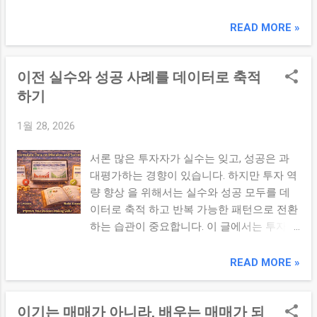
입니다. 평일 업무, 가족 일정, 생활 리듬에 맞
의 흐름을 총정리 하고 다음 주 전략을 설계
춰 투자 루틴을 조정하면 지속 가능하고 실제
READ MORE »
하는 시간입니다. 주간 퍼포먼스 요약 (10분):
성과로 이어지는 투자 습관 이 됩니다. 본론
누적 수익/손익비/변동성 요약 이벤트 리뷰
1. 나의 성향에 맞는 루틴 기반 만들기 투자
(15분): 공시·지표·금리 이벤트 영향과 시장 반
이전 실수와 성공 사례를 데이터로 축적
루틴은 어느 한쪽으로 치우치지 않고 나의 라
응 분석 리스크 체크 (10분): 최대 낙폭/평균
이프스타일 과 맞출 때 효과적입니다. 아래
하기
변동폭/비중 편차 파악 전략 점검 (15분): 보
질문을 통해 루틴의 틀을 먼저 정리하세요:
유/청산/리밸런싱 판단 기준 리뷰 메타 학습
1월 28, 2026
나는 아침형인가? 하루 중 집중도가 높은 시
(10분): 성공/실수 사례 간단 기록 & 학습 인
간대는 언제인가? 업무 패턴은? 평일/주말의
사이트 정리 팁 : 주말 루틴은 너무 길게 잡지
서론 많은 투자자가 실수는 잊고, 성공은 과
여유 시간은 어떻게 다른가? 스트레스 반응
마세요. 1시간을 넘지 않는 집중 점검 이 루틴
대평가하는 경향이 있습니다. 하지만 투자 역
은? 단기 변동에 민감한가, 아니면 장기 흐름
의 지속성을 높입니다. 3. 루틴 기록과 일지
량 향상 을 위해서는 실수와 성공 모두를 데
을 선호하는가? 이 질문의 답이 루틴의 시간
활용 루틴을 단순히 실행하는 것만으로는 충
이터로 축적 하고 반복 가능한 패턴으로 전환
대, 데이터 확인 범위, 집중도 에 큰 영향을 줍
분하지 않습니다. 일간/주간 투자 ...
하는 습관이 중요합니다. 이 글에서는 투자
니다. 2. 핵심 루틴 점검표 조합 지금까지 다
실수와 성공 사례를 어떻게 구조화된 데이터
뤘던 여러 루틴/체크리스트를 하나로 정리하
로 저장하고 분석 루틴에 활용할지 단계별로
READ MORE »
는 것이 커스터마이징의 핵심 입니다. 아래는
안내합니다. 본론 1. 왜 데이터 기반 축적이
이를 위해 우선 살펴야 할 체크리스트 그룹입
중요한가? 투자 경험은 감정에 따라 기억이
니다: 시장 정보 루틴: 뉴스 필터링, 주요 이벤
이기는 매매가 아니라, 배우는 매매가 되
왜곡됩니다. • “이번엔 운이 좋았어” • “그때
트 확인 성과/리스크 루틴: 일간/주간/월간 수