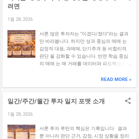
팔았어야 했는데…” 같은 문장들은 사건의 본
려면
익률 및 변동성 점검 심리 점검 루틴: 감정 기
질을 왜곡합니다. 반면 정량적 데이터 로 남
록, 비교심리 관리 목표 점검 루틴: 수익률/기
1월 28, 2026
기면 반복되는 패턴과 원인을 객관적으로 파
간/리스크 수치화 점검 데이터 누적 루틴: 실
악할 수 있습니다. 2. 사례 데이터 축적의 기
수·성공 사례 축적 및 패턴 분석 위 그룹을 나
서론 많은 투자자는 “이겼다/졌다”라는 결과
본 구조 실수와 성공 사례를 축적할 때는 아
의 성향과 생활 패턴별로 우선순위에 맞게 조
만 바라봅니다. 하지만 성과 중심의 매매 는
래와 같은 항목을 기록하면 체계적입니다: 날
합 하면 ‘나만의 투자 루틴 점검표(마스터 체
감정적 대응, 과매매, 단기추격 등 비합리적
짜/시간: 거래 발생 시점 자산/종목명: 해당
크리스트)’를 만들 수 있습니다. 3. 루틴 점검
판단 을 강화할 수 있습니다. 반면 학습 중심
투자 대상 진입가/청산가: 가격 정보 진입 근
표 예시(커스터마이징 버전) 아래는 생활 패
의 매매 는 매 거래를 데이터와 피드백으로
거: 지표, 뉴스, 전략 결과: 수익률/손익비 리
턴 우선순위 기반 으로 조직한 루틴 ...
해석 하며 다음 전략을 개선합니다. 이번 글
스크 지표: 변동성, 최대 낙폭 판단 오류 여부:
에서는 이기는 매매를 넘어서 배우는 매매 를
READ MORE »
과신, 추격 매매 등 정신적 요인 학습 내용: 무
실천하는 법을 설명합니다. 본론 1. 결과 중심
엇을 배웠는가 3. ‘실수 사례’ 기록 템플릿 아
vs 학습 중심의 차이 결과 중심은 단기 성과
래는 실수 사례를 데이터로 기록하는 템플릿
일간/주간/월간 투자 일지 포맷 소개
만을 바라보는 태도입니다. “수익이 났다/손
예시 입니다: 항목 구체 내용 사례명 예: 추격
실이 났다”를 기준으로 판단하면 우연과 실수
매수 실수 – ABC 진입 이유 지표/뉴스/감정
1월 28, 2026
를 구분하지 못합니다. 반면 학습 중심은 왜
등 결과 수익률/시간/손익 판단 오류 유형 과
결과가 나왔는지 원인을 분석하고, 반복 가
신/감정추종 등 ...
서론 투자 루틴의 핵심은 기록입니다. 결과
능한 패턴을 찾습니다. 이는 장기적으로 더
뿐 아니라 판단 근거, 감정, 시장 상황을 정리
체계적이고 일관된 투자 루틴으로 이어집니