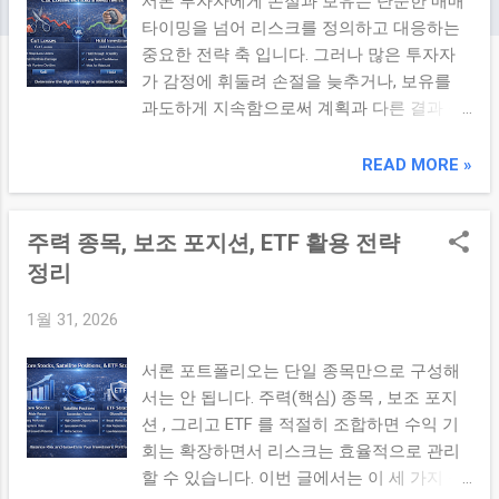
서론 투자자에게 손절과 보유는 단순한 매매
타이밍을 넘어 리스크를 정의하고 대응하는
중요한 전략 축 입니다. 그러나 많은 투자자
가 감정에 휘둘려 손절을 늦추거나, 보유를
과도하게 지속함으로써 계획과 다른 결과 를
가져옵니다. 이 글에서는 손절/보유 기준을
수치화하고 이를 실제로 적용하는 전략 을 단
READ MORE »
계별로 정리합니다. 본론 1. 손절과 보유의 기
본 개념 손절(cut loss) 은 손실이 커지기 전
주력 종목, 보조 포지션, ETF 활용 전략
에 정해진 기준에 따라 포지션을 종료하는 행
동입니다. 반대로 보유(hold) 는 손실 구간이
정리
라도 계획된 리스크 범위 내 에서 지속할 때
1월 31, 2026
사용하는 전략입니다. 두 전략은 감정이 아닌
사전 정의된 규칙 으로 실행돼야 일관성을 유
서론 포트폴리오는 단일 종목만으로 구성해
지할 수 있습니다. 2. 손절 기준 설정 – 수치
서는 안 됩니다. 주력(핵심) 종목 , 보조 포지
기반의 규칙 만들기 손절 기준을 수치화하면
션 , 그리고 ETF 를 적절히 조합하면 수익 기
감정적 판단에서 벗어나 계획대로 행동 할 수
회는 확장하면서 리스크는 효율적으로 관리
있습니다. 대표적인 손절 기준 유형은 다음과
할 수 있습니다. 이번 글에서는 이 세 가지 구
같습니다: 고정 % 손절: 예) 진입가 대비 -8%