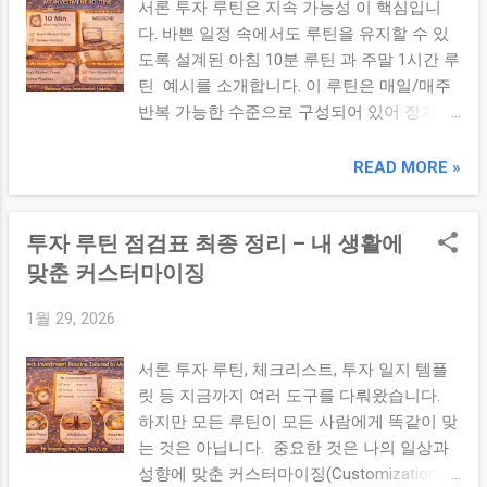
서론 투자 루틴은 지속 가능성 이 핵심입니
대부분의 직장인에게 지속 불가능하지만, 아
통해 감정적 대응이 아닌 계획 중심 판단 을
다. 바쁜 일정 속에서도 루틴을 유지할 수 있
침 10분 + 주말 1시간 루틴은 일상 속에서도
하게 됩니다. 4. 포트폴리오 & 리스크 관리 리
도록 설계된 아침 10분 루틴 과 주말 1시간 루
꾸준히 실천 가능합니다. 2. 지속 가능한 루틴
스크는 관리 가능한 변수 입니다. 포트폴리오
틴 예시를 소개합니다. 이 루틴은 매일/매주
의 3대 원칙 지속 가능한 루틴에는 공통적으
비중 재조정, 재구성 전략, 시장 상황에 따른
반복 가능한 수준으로 구성되어 있어 장기적
로 아래 3가지 핵심 원칙 이 있습니다: 작고
비중 변경은 단순 수익률 추구가 아니라 리스
으로 체계적인 투자 판별력을 기르는 데 도움
명료하게: 부담 없는 시간과 단순한 체크 항
크 대비 효율적 수익 을 추구하는 과정입니
이 됩니다. 본론 1. 아침 10분 루틴 – 하루를
READ MORE »
목으로 구성합니다. 일상과 연결: 출근/식사/
다. ...
여는 투자 체크 출근/일상 시작 전 단 10분 이
휴식 등 일상 패턴에 자연스럽게 녹아들 수
면 충분합니다. 목표는 ‘핵심 정보만 빠르게
있도록 설계합니다. 유연성을 유지: 일정 상황
투자 루틴 점검표 최종 정리 – 내 생활에
파악’입니다. 시장 요약 확인 (3분): 주요 지수
에서는 루틴을 축소하거나 보완할 수 있는 여
(코스피/S&P500 등) 및 환율, 금리 뉴스 요약
맞춘 커스터마이징
지를 둡니다. 3. 지속 가능한 루틴 vs 성과 중
오늘의 캘린더 체크 (2분): 경제 지표 발표/공
심 루틴 아래는 두 가지 루틴 간의 차이점 비
1월 29, 2026
시 일정 확인 포지션 간단 점검 (3분): 보유 자
교 입니다: 구분 지속 가능 루틴 성과 중심 루
산 수익률/리스크 요약 감정 & 목표 리마인드
틴 시간 투자 짧고 규칙적 긴 시간, 높은 집중
서론 투자 루틴, 체크리스트, 투자 일지 템플
(2분): “오늘의 판단 기준은 무엇인가?”를 한
심리 부담 낮음 높음 장기 지속 가능 어려...
릿 등 지금까지 여러 도구를 다뤄왔습니다.
줄 메모 팁 : 핵심 뉴스는 신뢰할 수 있는 출처
하지만 모든 루틴이 모든 사람에게 똑같이 맞
로 제한하세요. 많은 뉴스 → 적절한 뉴스 로
는 것은 아닙니다. 중요한 것은 나의 일상과
필터링하는 것이 중요합니다. 2. 주말 1시간
성향에 맞춘 커스터마이징(Customization)
루틴 – 주간 점검 & 계획 주말 1시간은 한 주