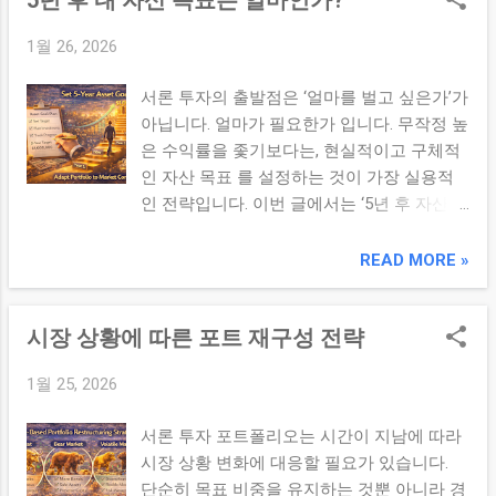
치 목표 점검 루틴 만들기 수치화 목표도 점
불어나는 속도’가 기하급수적 으로 늘어납니
검 루틴 이 있어야 의미가 있습니다: 월간 점
1월 26, 2026
다. 2. 수익률보다 시간의 중요성 수익률 15%
검: 수익률/비중/낙폭 체크 분기 리뷰: 전략
를 5년만 유지하면 2배가 되지만, 연 8%라도
조정 여부 결정 연간 리뷰: 누적 성과 및 목표
서론 투자의 출발점은 ‘얼마를 벌고 싶은가’가
30년을 유지하면 원금의 10배 이상 이 됩니
재설정 5. 목표와 리스크를 동시에 관리하라
아닙니다. 얼마가 필요한가 입니다. 무작정 높
다. 핵심은 높은 수익률보다 오래 지속하는
목표가 수치로 정해졌다면, 리스크 한계 도
은 수익률을 좇기보다는, 현실적이고 구체적
구조 입니다. 3. 복리를 살리는 투자 습관 중
반드시 정하세요. 수익률 목표가 높아도 리스
인 자산 목표 를 설정하는 것이 가장 실용적
도 인출 금지: 복리는 중단되면 효과가 급격
크를 통제하지 못하면 장기 투자가 어려울 수
인 전략입니다. 이번 글에서는 ‘5년 후 자산
히 약해집니다. 분기/연간 단위 리밸런싱: 흐
있습...
목표 설정법’과 그에 맞춘 투자 계획 수립 방
름을 유지하되, 방향만 조정합니다. 재투자 자
법을 소개합니다. 본론 1. 구체적인 금액 설정
READ MORE »
동화: 배당·이자·수익금을 자동 재투자하도록
“5년 뒤 1억 원 만들기”, “5년 후 전세자금 3억
설정하세요. 4. 시간에 투자하라 복리는 단기
확보”처럼 목적과 금액이 명확 해야 합니다.
거래에서 나오는 게 아닙니다. 5년, 10년, 20
시장 상황에 따른 포트 재구성 전략
목표 금액을 설정할 때는 아래 항목을 기준으
년 후를 바라보며 지금 행동 하는 것이 중요
로 정리합니다: 주거 목적: 전세자금, 내 집 마
합니다. 투자자에게 시간은 적이 아닌 가장
1월 25, 2026
련 종잣돈 사업 자금: 창업 준비, 기술 투자 여
강력한 아군 입니다. 결론 복리는 마법이 아
유 자산: 은퇴 준비, 가족 여행, 비상금 등 2. 목
닙니다. 수익률보다 중요한 건 시간을 아군으
서론 투자 포트폴리오는 시간이 지남에 따라
표 달성 시 필요한 수익률 계산 아래의 공식
로 만드는 전략 입니다. 지금 당장 성과가 없
시장 상황 변화에 대응할 필요가 있습니다.
으로 ‘필요 수익률’을 계산할 수 있습니다: 목
더라도, 꾸준히 시장에 머물고 다시 투자하는
단순히 목표 비중을 유지하는 것뿐 아니라 경