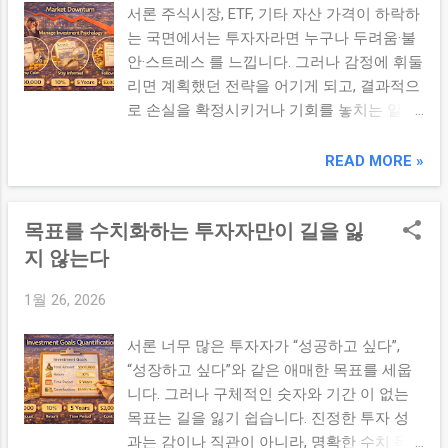
심리 부정적 자기평가: ‘나는 왜 안 될까’로 이
서론 주식시장, ETF, 기타 자산 가격이 하락하
많은 성과 를 추구하게 하고 공허감을 불러옵
어지는 자기비하 4. 비교를 줄이는 행동 루틴
는 국면에서는 투자자라면 누구나 두려움·불
니다. 2. ‘목표 지향적’ 프레임으로 전환하기
비교 심리를 줄이고 자기 전략에 집중하는 루
안·스트레스 를 느낍니다. 그러나 감정에 휘둘
공허함을 줄이려면 감정 중심의 사고에서 목
틴을 만들어 보세요: 하루 투자 뉴스 필터링:
리면 계획했던 전략을 어기게 되고, 결과적으
표 중심의 사고 로 전환해야 합니다. 수익 실
많은 뉴스·댓글을 훑기보다 신뢰된 정보만 선
로 손실을 확정시키거나 기회를 놓치는 일이
현은 과정의 일부 일 뿐이며, 장기 목표를 향
별 정해진 체크 루틴 고수: 일·주·월 루틴에 따
발생합니다. 이 글에서는 하락장에서 흔들리
해 가는 계단 하나 로 봐야 합니다. 과정 리프
라 판단 기준 유지 감정 기록: 비교가 일어난
지 않는 심리 관리법 과 실전 대응 전략 을 정
READ MORE »
레이밍: 수익 실현을 ‘완료가 아니라 과정의
상황과 감...
리합니다. 본론 1. 하락장의 본질을 이해하기
단계’로 보기 다음 목표 정리: 수익 실현 후, 목
시장 하락은 자연스러운 사이클 입니다. 모든
표 금액·기간·리스크를 재점검 작은 성과 확
목표를 수치화하는 투자자만이 길을 잃
시장은 상승과 하락을 반복하며, 단기 변동성
인: 달성한 성취를 수치화해 체크리스트에 기
은 전체 장기 흐름의 일부일 뿐입니다. 따라
지 않는다
록 3. 감정 기록과 반추 루틴 만들기 수익 실
서 하락 자체를 ‘위기’로 받아들이기보다는 리
현 후 즉각적인 감정 반응 을 기록하는 습관
1월 26, 2026
스크가 현실화되는 과정 으로 이해하는 것이
은 공허함의 뿌리를 이해하는 데 매우 효과적
심리적 안정에 도움이 됩니다. 2. 감정 반응을
입니다. 투자 일지에 아래 항목을 포함해 보
서론 너무 많은 투자자가 “성공하고 싶다”,
인지하고 기록하기 하락장에서 나타나는 감
세요: 익절 시점의 감정(기쁨/불안/허탈감) 사
“성장하고 싶다”와 같은 애매한 목표를 세웁
정은 다음과 같습니다: 공포: 보유 자산 가치
유(이익률, 목표 도달 여부, 시장 상황) 다음
니다. 그러나 구체적인 숫자와 기간 이 없는
가 줄어들 때 느끼는 불안 후회: 진입 시점이
행동 계획(장기/단기 전략) 4. ‘다음 단계’ 행
목표는 길을 잃기 쉽습니다. 진정한 투자 성
잘못됐다는 생각 탐욕: 지나치게 낮아진 가격
동 계획 설정 감정을 정리하고 나면 *행동 계
과는 감이나 직관이 아니라, 명확한 수치 목
에 무리하게 진입하려는 심리 이런 감정이 들