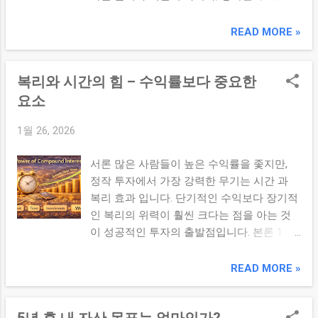
획*이 필요합니다. 다음은 실전에서 활용 가
표와 체크 루틴 에서 나옵니다. 본론 1. 왜 수
때는 기록(投資 일지)에 남기세요. 단순 감정
능한 4단계 프로세스 입니다: ...
치화가 중요한가? 인간의 감정과 기억은 변
READ MORE »
인지는 이후 판단을 객관화하고, 반복되는 심
화에 민감합니다. “좀 더 오르면 팔아야지” 같
리 패턴을 파악하는 데 도움이 됩니다. 3. 사
은 모호한 기준은 감정에 휘둘리기 쉽습니다.
전 계획(룰 기반 대응)의 중요성 흔들리지 않
복리와 시간의 힘 – 수익률보다 중요한
반면 수익률, 기간, 리스크 한계 를 숫자로 설
으려면 사전에 정해둔 계획과 규칙 이 중요합
정해두면 감정적 판단을 줄이고 계획대로 행
요소
니다. • 손절/익절 기준 • 리밸런싱 규칙 • 리
동 할 수 있습니다. 2. 목표를 수치로 만드는 3
스크 한계 이런 룰을 명확히 문서화해두면 하
1월 26, 2026
가지 축 수치화 목표를 세울 때는 아래 3가지
락장에서 감정이 아닌 계획 중심 행동 이 가
핵심 축 으로 정리하세요: 수익률 목표: 연간
능합니다. 4. 리스크 관리 중심 대응 하락장에
서론 많은 사람들이 높은 수익률을 좇지만,
또는 누적 수익률(예: 연 8% 달성) 기간(타임
서도 전략적으로 대응할 수 있는 리스크 관리
정작 투자에서 가장 강력한 무기는 시간 과
라인): 달성 시한 설정(예: 3년/5년/10년) 리스
법은 다음과 같습니다: 비중 축소: 목표 비중
복리 효과 입니다. 단기적인 수익보다 장기적
크 한계: 최대 허용 낙폭(예: 최대 -10% 이하)
이하로 일부 조정 방어 비중 확대: 저변동/방
인 복리의 위력이 훨씬 크다는 점을 아는 것
3. 예시: 수치화 목표 작성법 다음은 수치화
어 섹터 ETF나 채권 비중 증가 현금 유보: 추
이 성공적인 투자의 출발점입니다. 본론 1. 복
목표의 실제 예시입니다: “5년 후 자산 2억 원
가 진입을 위한 기회비용 확보 ...
리란 무엇인가? 복리는 수익이 다시 수익을
달성, 연 7% 이상 수익률 유지, 최대 -12% 낙
낳는 구조 입니다. 예를 들어, 1,000만 원을 연
READ MORE »
폭 관리” “매월 50만 원 적립 + 성장 ETF 투자,
10%로 투자할 경우: 1년 후: 1,100만 원 2년
연평균 8% 수익률 목표” “포트폴리오 변동성
후: 1,210만 원 10년 후: 약 2,594만 원 20년
10% 이하 유지 + 연 6% 배당수익 확보” 4. 수
5년 후 내 자산 목표는 얼마인가?
후: 약 6,727만 원 시간이 길어질수록 ‘수익이