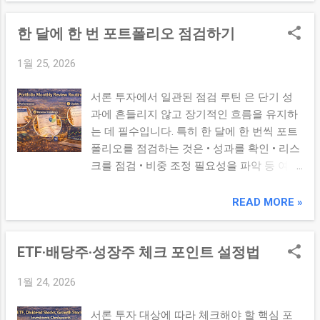
에 큰 영향을 미칩니다. 금리가 오르면 성장
대비 수익률의 개념 투자에서는 숫자상 높은
주 와 고평가 자산 의 매력이 낮아지는 경향
한 달에 한 번 포트폴리오 점검하기
수익률 보다 리스크 대비 얼마나 효율적인 수
이 있고, 금리가 낮아지면 반대입니다. 환율은
익을 냈는가 를 보는 것이 중요합니다. 대표
수출 중심 기업의 실적과 배당주/글로벌 ETF
1월 25, 2026
적인 지표로는 샤프 비율(Sharpe Ratio) 이 있
흐름에 영향을 줍니다. 금리 인상기: 금융주/
으며, 이는 수익률을 변동성(리스크)으로 나
가치주 상대강세, 고배당 채권 비중 확대 금
서론 투자에서 일관된 점검 루틴 은 단기 성
눈 수치로 동일 리스크에서 더 나은 성과를
리 인하기: 성장주·테크 중심 ETF·신흥국 비중
과에 흔들리지 않고 장기적인 흐름을 유지하
보여줍니다. 2. 비중 조정(Rebalancing) 기본
확대 원달러 상승: 수출주/글로벌 매출 비중
는 데 필수입니다. 특히 한 달에 한 번씩 포트
원칙 비중 조정은 시간이 지나면서 자산별 비
높은 자산 선호 원달러 하락: 내수·소비재 중
폴리오를 점검하는 것은 • 성과를 확인 • 리스
중이 변한 포트폴리오를 다시 목표 비중
심 자산 관심 확대 3. 섹터 로테이션 감안한
크를 점검 • 비중 조정 필요성을 파악 등 여러
(Target Allocation) 으로 되돌리는 과정입니
재구성 시장은 리스크 온/오프 국면에 따라
면에서 체계적인 투자 습관을 만드는 데 도움
다. 이는 변동성이 큰 자산이 과도하게 비중
섹터별 상대 강세 가 바뀝니다. ...
이 됩니다. 이 글에서는 월간 포트폴리오 점
READ MORE »
이 커지거나 작아진 상황을 막고 본래 투자
검 루틴을 단계별로 안내합니다. 본론 1. 점검
전략에 맞는 리스크 수준을 유지하는 데 도움
시점과 준비 월말 또는 월초를 기준으로 한
을 줍니다. 목표 비중 설정: 투자 성향에 따라
ETF·배당주·성장주 체크 포인트 설정법
달 동안의 성과와 리스크 이벤트를 정리 합니
자산군별 비중을 정합니다 (예: 주식 60%, 채
다. 이를 위해 아래와 같은 자료를 미리 준비
권 40%). 허용 오차 범위 설정: 각 자산군의
1월 24, 2026
하세요: 포트폴리오 전체 수익률 (월간, 연간
비중이 ±x% 범위를 벗어나면 조정 신호로 활
누적) 자산별 수익률 변동성/최대 낙폭 등 리
용합니다. 정기적 점검: 매월·분기·연 단위로
서론 투자 대상에 따라 체크해야 할 핵심 포
스크 지표 중요 뉴스/공시/이벤트 요약 2. 성