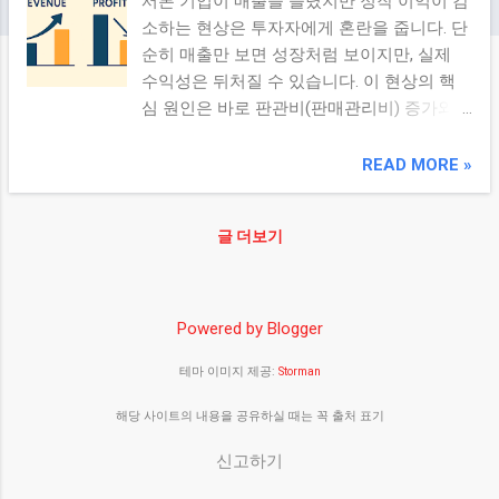
서론 기업이 매출을 늘렸지만 정작 이익이 감
소하는 현상은 투자자에게 혼란을 줍니다. 단
순히 매출만 보면 성장처럼 보이지만, 실제
수익성은 뒤처질 수 있습니다. 이 현상의 핵
심 원인은 바로 판관비(판매관리비) 증가와
원가 구조 변화 입니다. 이 글에서는 매출 대
비 이익이 줄어드는 숨은 원인들을 함께 살펴
READ MORE »
보겠습니다. 본론 1. 판관비(판매관리비)의 역
할과 리스크 판관비는 제품을 판매하고 경영
글 더보기
관리를 위해 드는 비용입니다. 광고비, 인건
비, 운송비, 물류비, 판촉비 등이 포함됩니다.
매출 확대를 위해 판촉비, 마케팅비 지출이
급격히 증가할 수 있음 인건비 증가, 물류비
Powered by Blogger
상승 등 외부 환경 변화의 영향 클 수 있음 판
테마 이미지 제공:
Storman
관비 관리가 부실하면 매출 증가에도 비용 폭
증으로 이익이 잠식됨 2. 원가 상승 요인 원가
해당 사이트의 내용을 공유하실 때는 꼭 출처 표기
는 제품 생산 또는 서비스 제공에 직접 들어
가는 비용입니다. 원자재, 부품, 에너지 비용
신고하기
등이 주요 요소입니다. 원자재 가격 급등: 국