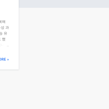
복해
동성 과
승 유
 했
니다.
요약
리 상
ORE »
. 금융
고 붕
대 버
슷한
업 성장
 혁신
이 실
적 부진