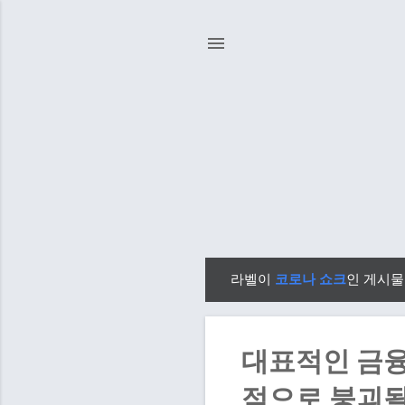
라벨이
코로나 쇼크
인 게시물
글
대표적인 금융
적으로 붕괴될