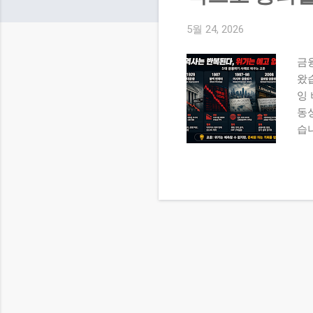
5월 24, 2026
금
왔
잉
동
습
따
대
승·
위
괴
블
패턴
기
기
제