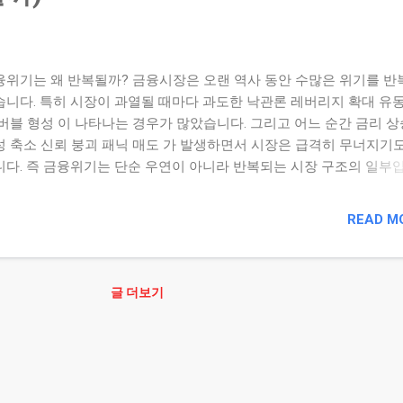
융위기는 왜 반복될까? 금융시장은 오랜 역사 동안 수많은 위기를 반
습니다. 특히 시장이 과열될 때마다 과도한 낙관론 레버리지 확대 유
 버블 형성 이 나타나는 경우가 많았습니다. 그리고 어느 순간 금리 상
성 축소 신뢰 붕괴 패닉 매도 가 발생하면서 시장은 급격히 무너지기도
니다. 즉 금융위기는 단순 우연이 아니라 반복되는 시장 구조의 일부입
라서 투자자는 대표적인 금융위기 사례 를 이해해야 합니다. ✔ 핵심 
표 금융위기들은 과도한 유동성과 낙관 심리 속에서 형성된 버블이 금
READ M
신뢰 붕괴·레버리지 청산과 함께 무너진 사례라는 공통점을 가진다. 1
기를 분석해야 하는 이유 과거 금융위기를 보면 시장이 어떻게 과열되
되는지 이해할 수 있습니다. 특히 투자 심리 유동성 흐름 레버리지 확
글 더보기
 구조 가 반복되는 경우가 많습니다. 역사는 완전히 같지는 않지만 비
을 보이기도 합니다. 2. 닷컴 버블 (2000년) 닷컴 버블은 인터넷 산
대 속에서 발생한 대표 사례입니다. 형성 과정 인터넷 기업 급증 기술
대 확대 투자 열풍 증가 실적보다 기대 중심 투자 확대 당시 많은 기업
 수익보다 미래 가능성만으로 높은 평가를 받았습니다. 붕괴 과정 실