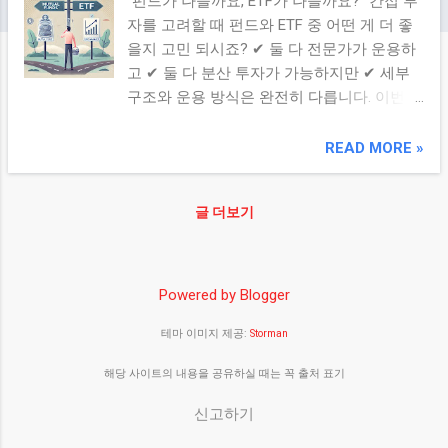
“펀드가 나을까요, ETF가 나을까요?” 간접 투
자를 고려할 때 펀드와 ETF 중 어떤 게 더 좋
을지 고민 되시죠? ✔ 둘 다 전문가가 운용하
고 ✔ 둘 다 분산 투자가 가능하지만 ✔ 세부
구조와 운용 방식은 완전히 다릅니다. 이번
글에서는 펀드와 ETF의 차이점, 장단점, 그리
고 추천 대상 까지 정리해드릴게요. 1. 구조의
READ MORE »
차이부터 이해하자 구분 펀드 ETF 거래 방식
은행/증권사 통해 가입, 하루 뒤 기준가 반영
글 더보기
주식처럼 실시간 매매 가능 운용 형태 전문가
(펀드매니저)가 운용 지수 추종, 패시브 운용
수수료 연 1~2% 내외 (판매보수 포함) 연
0.1~0.5% + 증권사 거래 수수료 유동성 환매
Powered by Blogger
까지 수일 소요 즉시 매매 가능 편리성 가입
테마 이미지 제공:
Storman
은 쉽지만 관리 어려움 앱에서 간편 매매 및
관리 가능 👉 ETF는 실시간 거래와 낮은 수수
해당 사이트의 내용을 공유하실 때는 꼭 출처 표기
료가 강점 👉 펀드는 자동 투자와 전문 운용
이 장점 2. 누가 어떤 상품을 선택하면 좋을
신고하기
까? 투자자 유형 추천 상품 이유 투자 초보자