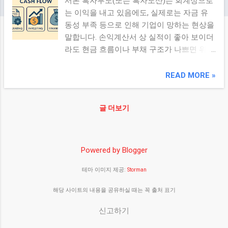
서론 흑자부도(또는 흑자도산)는 회계상으로
는 이익을 내고 있음에도, 실제로는 자금 유
동성 부족 등으로 인해 기업이 망하는 현상을
말합니다. 손익계산서 상 실적이 좋아 보이더
라도 현금 흐름이나 부채 구조가 나쁘면 위기
는 언제든 닥칠 수 있습니다. 이번 글에서는
흑자부도가 발생하는 원인과 대표 사례를 중
READ MORE »
심으로 분석해 봅니다. 본론 1. 흑자부도란 무
엇인가? 회계상 이익을 내고 있음에도 부도
글 더보기
상태에 빠지는 현상 흑자도산이라는 용어로
도 불리며, ‘수익은 있지만 현금 부족’ 상황 기
업의 재무 건전성 측면에서 가장 위험한 신호
중 하나 2. 흑자부도가 발생하는 주요 원인 유
Powered by Blogger
동성 악화: 지급 기일이 다가오는 부채에 비
테마 이미지 제공:
Storman
해 현금과 현금성 자산이 부족한 상태 단기
차입 과다: 단기 자금 조달에 과도하게 의존
해당 사이트의 내용을 공유하실 때는 꼭 출처 표기
하면서 자금줄이 막힐 경우 매출채권 회수 지
연: 외상 매출 증가 및 회수 불확실성 비용 부
신고하기
담 증가: 이자비용, 판관비 증가 등이 이익 외