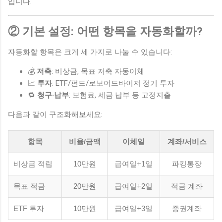
입니다.
② 기본 설정: 어떤 항목을 자동화할까?
자동화할 항목은 크게 세 가지로 나눌 수 있습니다:
💰
저축
: 비상금, 목표 저축 자동이체
📈
투자
: ETF/펀드/로보어드바이저 정기 투자
🔁
청구·납부
: 보험료, 세금 납부 등 고정지출
다음과 같이 구조화해보세요:
항목
비율/금액
이체일
계좌/서비스
비상금 적립
10만원
급여일+1일
파킹통장
목표 적금
20만원
급여일+2일
적금 계좌
ETF 투자
10만원
급여일+3일
증권계좌