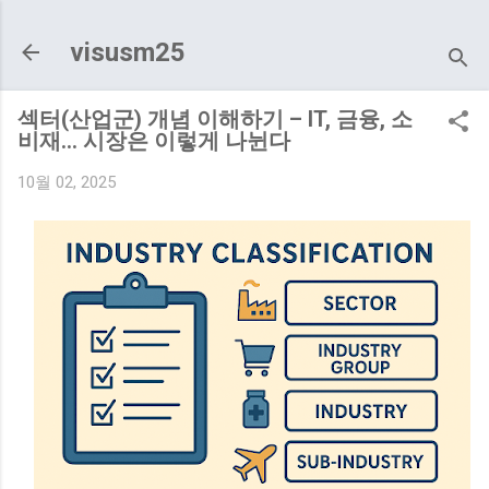
기본 콘텐츠로 건너뛰기
visusm25
섹터(산업군) 개념 이해하기 – IT, 금융, 소
비재… 시장은 이렇게 나뉜다
10월 02, 2025