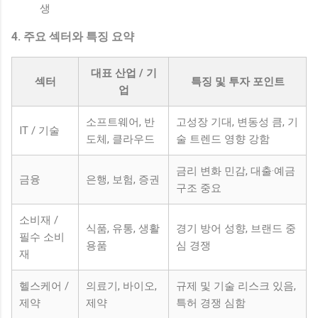
생
4. 주요 섹터와 특징 요약
대표 산업 / 기
섹터
특징 및 투자 포인트
업
소프트웨어, 반
고성장 기대, 변동성 큼, 기
IT / 기술
도체, 클라우드
술 트렌드 영향 강함
금리 변화 민감, 대출·예금
금융
은행, 보험, 증권
구조 중요
소비재 /
식품, 유통, 생활
경기 방어 성향, 브랜드 중
필수 소비
용품
심 경쟁
재
헬스케어 /
의료기, 바이오,
규제 및 기술 리스크 있음,
제약
제약
특허 경쟁 심함