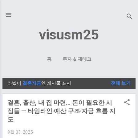
기본 콘텐츠로 건너뛰기
visusm25
홈
투자 & 재테크
라벨이
결혼자금
인 게시물 표시
전체 보기
글
결혼, 출산, 내 집 마련… 돈이 필요한 시
점들 — 타임라인·예산 구조·자금 흐름 지
도
9월 03, 2025