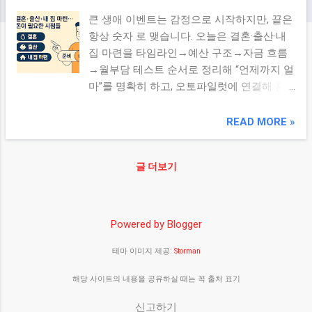
큰 생애 이벤트는 감정으로 시작하지만, 끝은
항상 숫자 로 맺습니다. 오늘은 결혼·출산·내
집 마련을 타임라인→예산 구조→자금 흐름
→월부담 테스트 순서로 정리해 “언제까지 얼
마”를 명확히 하고, 오토파일럿에 연결해 흔
들리지 않게 만드는 방법을 공유합니다. 1) 생
애 이벤트 타임라인(1·3·5·10년 포인트) 기간
READ MORE »
주요 이벤트 준비 항목 체크 1년 이내 결혼,
출산(임신·출산), 전·월세 갱신 초기비용 예산·
글 더보기
계약 일정·비상금 3~6개월 □ 3년 신혼집 확
장/이사, 육아(보육·유아교육), 자동차 교체 유
지비 구조화·보험 점검·목표통장 분리 □ 5년
내 집 마련/중도금 일정, 자녀 초등 입학 주택
Powered by Blogger
자금 플로우(계약·중도·잔금), 월부담 테스트
테마 이미지 제공:
Storman
□ 10년 주거 업그레이드, 교육 적립, 은퇴 기
초 준비 목표 재평가·포트폴리오 리밸런싱·비
해당 사이트의 내용을 공유하실 때는 꼭 출처 표기
용 절감 □ 2) 결혼: 초기비용 vs 유지비를 먼
저 분리 구분 항목 포인트 초기 예식/스냅/신
신고하기