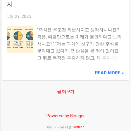
— 손실 가능성 수용 여지 필수 변동성이 큰
시
성을 추구하는 구조입니다. 3. 중립형 투자자
구간에서 빠른 대응 체계 갖추기 2. 자산군 구
란? 중립형 투자자는 수익과 안정성의 균형
5월 29, 2025
성 비중 예시 자산군 비중 (%) 포커스 / 역할
을 추구합니다. 특징 적당한 위험 감수 장기
성장주 (하이 그로스) 50 높은 성장 기대 종목
투자 선호 변동성 관리 중시 예시 자산배분
"주식은 무조건 위험하다고 생각하시나요?
중심 테마주 / 트렌드 섹터 25 전기차, AI , 메
주식 50~70% 채권 20~40% 현금 10~20% 가
혹은, 예금만으로는 미래가 불안하다고 느끼
타버스 등 유망 테마 대형주 안정 성장주 15
장 보편적인 투자 구조로 활용됩니다. 4. 안정
시나요?" "저는 과거에 친구가 권한 주식을
안정성 확보 역할 현금 / 유동성 자산 10 조정
형 투자자란? 안정형 투자자는 원금 보전과
무턱대고 샀다가 큰 손실을 본 적이 있어요.
및 기회 대응용 여력 3. 성장주 / 테마주 선택
안정성을 우선시합니다. 특징 변동성 회피 안
그 뒤로 무작정 투자하지 않고, 제 투자 성향
기준 매출, 이익 성장 추세가 강한 종목 중심
정적 수익 선호 보수적 투자 성향 예시 자산
에 맞는 자산 배분 전략을 공부하게 되었죠."
EPS , ROE 성장률이 빠른 기업 사업 구조가
배분 주식 20~40% 채권 40~60% 현금
"이번 글에서는 공격형, 안정형, 중립형 투자
READ MORE »
유망 트렌드와 맞닿은 기업 (친환경, AI, 2차
20~30% 시장 충격에 대한 방어력을 높이는
자 의 자산 배분 예시를 실제 숫자로 설명드
전지 등) 밸류에이션이 너무 과도하지 않은
전략입니다. 5. 투자 성향별 ...
릴게요. 여러분도 이 글을 통해 자신만의 전
수준 유지 유동성 확보, 손실 가능성 대비 여
글 더보기
략을 세울 수 있을 거예요."
지 확보 4. 리밸런싱 및 리스크 관리 정기 리
밸런싱: 반기 또는 연 1회 비중 조정 하락 시
방어 비...
Powered by Blogger
테마 이미지 제공:
Storman