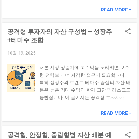
가지고 있어도 감당할 수 있는 위험 수준은
람은 20% 하락을 견딜 수 있지만, 어떤 사람
사람마다 다릅니다. 따라서 투자 전략은 단순
READ MORE »
은 5% 하락만으로도 불안함을 느낄 수 있습
히 수익률이 아니라 개인의 성향과 투자 목표
니다. 따라서 투자 전략은 자신의 성향을 먼
를 함께 고려해야 합니다. ✔ 핵심 요약 성공
저 이해하는 것에서 시작해야 합니다. 대표
공격형 투자자의 자산 구성법 – 성장주
적인 자산배분은 높은 수익보다 자신의 위험
투자 성향 공격형 투자자 중립형 투자자 안정
감수 수준에 맞는 구조를 만드는 것이며, 투
+테마주 조합
형 투자자 2. 공격형 투자자의 특징 공격형 투
자 성향에 따라 적절한 주식·채권·현금 비중이
자자는 높은 수익률을 추구하며 단기적인 변
10월 19, 2025
달라질 수 있다. 1. 투자 성향이 중요한 이유
동성을 감수할 수 있는 투자자입니다. 특징
투자는 단순히 돈의 문제가 아니라 심리의 문
장기 투자 가능 높은 위험 감수 성장 자산 선
서론 시장 상승기에 고수익을 노리려면 보수
제이기도 합니다. 자신의 성향에 맞지 않는
호 시장 하락에 대한 내성 높음 3. 공격형 ETF
형 전략보다 더 과감한 접근이 필요합니다.
포트폴리오는 시장 하락 시 쉽게 무너질 수
포트폴리오 예시 자산 비중 미국 지수 ETF
특히 성장주와 트렌드 테마주 중심의 자산 배
있습니다. 대표 문제 패닉 매도 장기 투자 포
50% NASDAQ ETF 20% 신흥국 ETF 20% 채권
분은 높은 기대 수익과 함께 그만큼 리스크도
기 과도한 스트레스 잦은 매매 따라서 투자
ETF 10% 성장성을 극대화하는 구조입니다. 4.
동반합니다. 이 글에서는 공격형 투자자가 고
성향 파악이 우선입니다. 2. 공격형 투자자
중립형 투자자의 특징 중립형 투자자는 성장
려할 수 있는 자산 구성법과 주의할 점을 정
란? 공격형 투자자는 높은 수익률을 위해 큰
성과 안정성을 균형 있게 추구합니다. 가장
리해 보겠습니다. 본론 1. 공격형 전략의 철학
READ MORE »
변동성도 감수할 수 있는 투자자입니다. 특징
많은 개인 투자자가 해당 유형에 속합니다.
과 조건 성장성이 높은 기업 중심 — 수익보다
장기 투자 가능 높은 위험 감수 가능 시장 하
특징 적당한 위험 감수 장기 투자 지향 균형
성장 중심 트렌드와 시장 변화에 민감하게 대
락에도 비교적 침착 예시 자산배분 주식
잡힌 자...
공격형, 안정형, 중립형별 자산 배분 예
응 — 테마주 포함 리스크 허용도가 높아야 함
80~90% 채권 5~15% 현금 5~10% 높은 성장