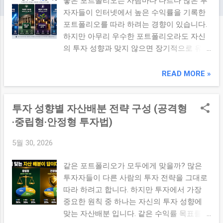
좋은 포트폴리오는 사람마다 다르다 많은 투
자자들이 인터넷에서 높은 수익률을 기록한
포트폴리오를 따라 하려는 경향이 있습니다.
하지만 아무리 우수한 포트폴리오라도 자신
의 투자 성향과 맞지 않으면 장기적으로 유지
하기 어렵습니다. 투자에서 중요한 것은 최고
수익률이 아니라 자신이 감당할 수 있는 위험
READ MORE »
수준 안에서 꾸준히 투자하는 것입니다. ETF
는 다양한 자산군에 쉽게 투자할 수 있기 때
투자 성향별 자산배분 전략 구성 (공격형
문에 투자 성향에 맞는 포트폴리오를 설계하
기에 매우 적합한 도구입니다. 이번 글에서는
·중립형·안정형 투자법)
공격형, 중립형, 안정형 투자자별 ETF 포트폴
5월 30, 2026
리오 구성 전략을 살펴보겠습니다. ✔ 핵심 요
약 ETF 포트폴리오는 투자자의 위험 감수 수
같은 포트폴리오가 모두에게 맞을까? 많은
준과 투자 기간에 따라 달라져야 한다. 공격
투자자들이 다른 사람의 투자 전략을 그대로
형은 성장 중심, 안정형은 방어 중심, 중립형
따라 하려고 합니다. 하지만 투자에서 가장
은 균형 중심의 자산배분이 핵심이다. 1. 투자
중요한 원칙 중 하나는 자신의 투자 성향에
성향이 중요한 이유 같은 시장에서도 투자자
맞는 자산배분 입니다. 같은 수익률 목표를
마다 느끼는 위험 수준은 다릅니다. 어떤 사