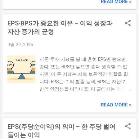
당순이익)** 와 **ROE(자기자본이익률)** 를
READ MORE »
가 높아도, 그 수준이 유지되는지, 혹은 점점
중심으로 성장률과 수익률을 비교하고, 투자
개선되고 있는지를 보는 것이 더 중요합니다.
관점에서의 해석법을 정리합니다. 본론 1.
이익 성장률 은 일반적으로 전년 대비 순이익
EPS·BPS가 중요한 이유 – 이익 성장과
EPS와 ROE의 기본 개념 EPS (Earnings Per
또는 EPS가 얼마나 증가했는지를 백분율(%)
Share): 기업의 순이익을 발행 주식 수로 나눈
자산 증가의 균형
로 보여줍니다. EPS가 지속적으로 증가한다
값 — 한 주당 벌어들인 이익 ROE (Return on
면, 이는 기업이 성장하고 있고, 이익 구조가
9월 29, 2025
Equity): 순이익 ÷ 자기자본 — 주주가 낸 자본
개선되고 있다는 신호일 가능성이 높습니다.
대비 이익을 얼마나 잘 냈는가 EPS는 절대 수
특히 장기 투자에서는 EPS 증가 추세가 주가
서론 투자 지표를 볼 때 흔히 EPS만 높으면
익 크기를 보여주고, ROE는 자본 대비 효율성
상승의 ‘기반’이 되기 때문에, 단발성 이익보
좋다, 또는 BPS만 높으면 좋다 생각할 수 있
을 보여줍니다. 2. 성장률과 수익률의 균형 기
다 의미가 큽니다. 3. EPS 추오(Trend) 분석
지만, 이 두 지표는 서로 보완적인 역할을 합
준 높은 EPS 성장률이 지속 가능한 구조인지
시 유의할 점 지속성 여부 확인: 1~2년의 EPS
니다. EPS는 수익 창출 능력, BPS는 자산 기
검토 (일회성 이익 아님) ROE가 너무 낮으면
증가만으로 판단하기보다는 최근 3~5년 흐
반의 안정성을 나타내죠. 이 글에서는 왜 EPS
성장률이 높더라도 자본 투입 대비 수익성이
름을 살펴보세요. 꾸준히 증가 또는 안정 유
와 BPS 모두 중요한지, 두 지표가 균형을 이
낮을 수 있음 둘 다 높으면 가장 이상적인 상
지되는 기업이 신뢰도가 높습니다. 희석 가능
루는 기업이 갖는 장점을 중심으로 설명드리
READ MORE »
태 — ‘성장 + 효율’의 조합 성장 산업 또는 초
성 고려: 스톡옵션, 신주 발행 등으로 발행주
겠습니다. 본론 1. EPS와 BPS의 역할 요약
기 단계 기업은 성장률을 더 중시, 안정 산업
식 수가 늘면 EPS가 희석될 수 있으므로 ‘...
EPS (주당순이익): 기업의 수익성을 주주 관
은 수익률 우선 전략 가능 3. 어느 쪽을 더 중
EPS(주당순이익)의 의미 – 한 주당 벌어
점에서 보여줌 BPS (주당순자산가치): 기업의
시할지 가이드라인 산업 특성 고려: 고성장
자산 기반 가치를 주주 관점에서 평가 2. EPS
들이는 이익
산업은 성장률 중심, 안정 산업은 수익률 중