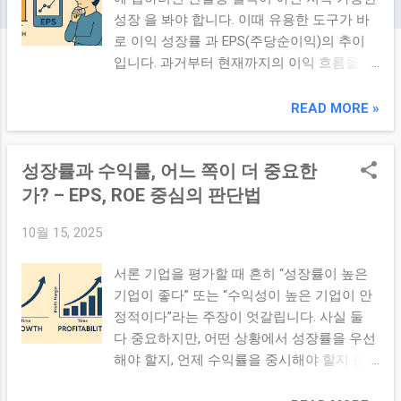
성장 을 봐야 합니다. 이때 유용한 도구가 바
로 이익 성장률 과 EPS(주당순이익)의 추이
입니다. 과거부터 현재까지의 이익 흐름을 살
펴보면 기업의 수익성 안정성과 성장 잠재력
을 동시에 파악할 수 있습니다. 이번 글에서
READ MORE »
는 왜 이 두 지표가 중요한지, 어떻게 계산하
고 분석해야 하는지, 투자 판단에 어떻게 활
성장률과 수익률, 어느 쪽이 더 중요한
용해야 하는지를 정리해보겠습니다. 본론 1.
EPS란 무엇이고 왜 중요한가? 먼저
가? – EPS, ROE 중심의 판단법
EPS(Earnings Per Share, 주당순이익) 은 기업
10월 15, 2025
의 당기순이익을 발행주식수로 나눈 값으로,
“주식 1주가 벌어들인 순이익”을 뜻합니다.
서론 기업을 평가할 때 흔히 “성장률이 높은
즉, EPS가 높다는 것은 1주당 이익이 많다는
기업이 좋다” 또는 “수익성이 높은 기업이 안
의미이고, 이는 투자자 입장에서 그 기업이
정적이다”라는 주장이 엇갈립니다. 사실 둘
‘주당 이익 창출 능력이 좋다’는 신호입니다.
다 중요하지만, 어떤 상황에서 성장률을 우선
EPS는 기업의 수익성과 주주가치 창출 능력
해야 할지, 언제 수익률을 중시해야 할지 판
을 평가하는 기본 지표로 널리 활용됩니다. 2.
단 기준이 필요합니다. 이 글에서는 **EPS(주
이익 성장률과 EPS 성장의 의미 단순히 EPS