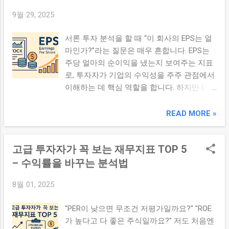
중심 기업의 특징과 리스크 이익 성장이 빠른
심 기업 성장 단계: 초기 기업은 성장률 기준
9월 29, 2025
신흥 산업에 속할 가능성 높음 자본 투자비용
우선, 성숙 기업은 수익률 기준 강화 리스크
이 높거나 부채 의존도가 클 수 있음 이익 변
허용도: 보수적 투자자라면 수익률 안정성 쪽
서론 투자 분석을 할 때 “이 회사의 EPS는 얼
동성이 클 수 있음 3. BPS 중심 기업의 특징과
선택 가능성 높음 전략 혼합: 전략 포트폴리
마인가?”라는 질문은 매우 흔합니다. EPS는
리스크 자산 기반이 튼튼하고 청산 가치가 높
오 내 성장주 + 수익성주 혼합 배치 4. 실전 해
주당 얼마의 순이익을 냈는지 보여주는 지표
을 가능성 있음 성장성이 낮거나 산업 정체
석 팁 EPS 증가가 주당 수 증가나 지분 배당
로, 투자자가 기업의 수익성을 주주 관점에서
상태가 반영될 수 있음 무형자산이나 브랜드
등 기계적 요인 때문 아닌지 체크 ROE가 너무
이해하는 데 핵심 역할을 합니다. 하지만 EPS
가치가 장부가치에 반영되지 않음 4. 균형 기
높으면 레버리지 과다 사용 가능성 점검 과거
도 맹목적으로 믿을 수만은 없습니다. 이번
업의 장점 수익성과 자산의 안정성을 동시에
...
글에서는 EPS의 정의, 계산법, 해석 시 유의
READ MORE »
갖춘 구조 이익 성장과 자산 증대가 서로 보
점, 활용 팁 등을 정리해드리겠습니다. 본론 1.
완하며 지속 가능성 확보 밸류에이션 측면에
EPS란 무엇인가? EPS는 ‘Earnings Per
서 매력적인 지표 해석 가능 결론 EPS와 BPS
고급 투자자가 꼭 보는 재무지표 TOP 5
Share’의 약자로, **주당순이익**을 뜻합니다.
는 각각 다른 시각에서 기업을 평가하는 지표
기업이 벌어들인 순이익을 발행 주식 수로 나
– 수익률을 바꾸는 분석법
입니다. 수익성만 보거나 자산 기반만 보는
눈 값으로, 한 주당 얼마의 이익을 낼 수 있었
것은 한쪽만 본 판단일 수 있습니다. 두 지표
8월 01, 2025
는지를 보여줍니다. 2. EPS 계산법 공식: EPS
의 균형을 보는 시야를 길러야 보다 안정적이
= 순이익 ÷ 발행 주식 수 예시: 순이익이 50억
고 유망한 기업을 선별할 수 있습니다. 관심
"PER이 낮으면 무조건 저평가일까요?" "ROE
원이고 발행 주식 수가 1,000만 주라면 →
기업의 EPS와 BPS를 모두 확인해 보세요 . 두
가 높다고 다 좋은 주식일까요?" 저도 처음엔
EPS = 50억 ÷ 1,000만 = 5,000원 주의: 희석 주
지표 간의 괴리나 불균형이 있는지, 과거 추