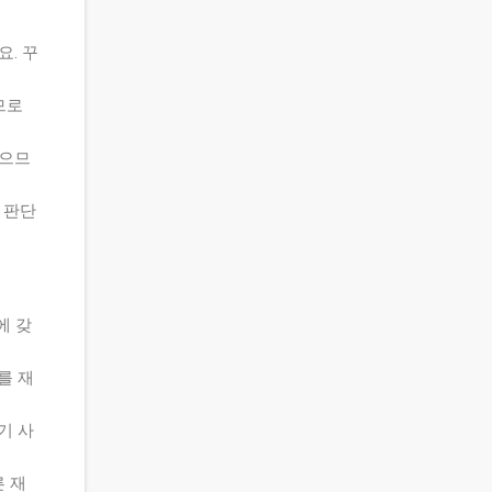
요. 꾸
므로
있으므
 판단
에 갖
를 재
기 사
른 재