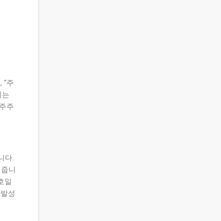
 “주
이는
 주주
니다.
여줍니
신호일
단발성