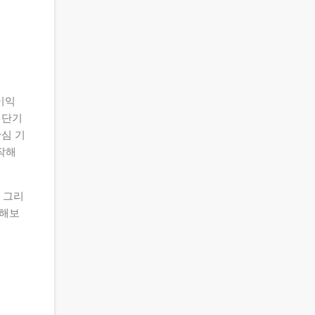
이익
 단기
관심 기
시작해
. 그리
검해보