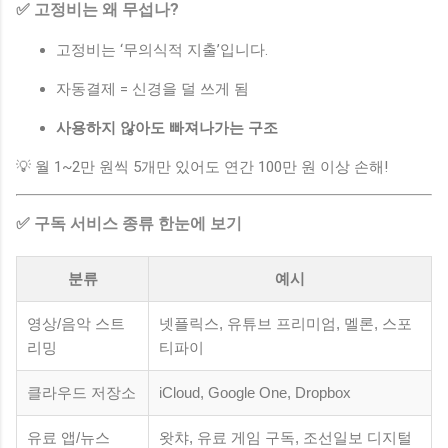
✅ 고정비는 왜 무섭나?
고정비는 ‘무의식적 지출’입니다.
자동결제 = 신경을 덜 쓰게 됨
사용하지 않아도 빠져나가는 구조
💡 월 1~2만 원씩 5개만 있어도 연간 100만 원 이상 손해!
✅ 구독 서비스 종류 한눈에 보기
분류
예시
영상/음악 스트
넷플릭스, 유튜브 프리미엄, 멜론, 스포
리밍
티파이
클라우드 저장소
iCloud, Google One, Dropbox
유료 앱/뉴스
왓챠, 유료 게임 구독, 조선일보 디지털