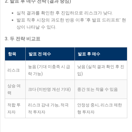
2. 발표 후 매수 전략 (결과 중심)
실적 결과를 확인한 후 진입하므로 리스크가 낮다.
발표 직후 시장의 과도한 반응 이후 ‘후 발표 드리프트’ 현
상이 나타날 수 있다.
3. 두 전략 비교표
항목
발표 전 매수
발표 후 매수
높음 (기대 미충족 시 급
낮음 (실적 결과 확인 후 진
리스크
락 가능)
입)
상승 여
크다 (미반영 개선 기대)
중간 또는 작을 수 있음
력
적합 투
리스크 감내 가능, 적극
안정성 중시, 리스크 제한
자자
적 투자자
형 투자자