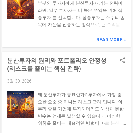
부분의 투자자에게 분산투자가 기본 전략이
형 포트폴리오 ③ 공격형 전략 성장주 중심
라면, 일부 투자자는 더 높은 수익을 위해 집
투자 집중 투자 활용 3. 투자 성향별 비교 항
중투자 를 선택합니다. 집중투자는 소수의 종
목 안정형 중립형 공격형 리스크 낮음 중간
목에 자산을 집중하는 방식으로, 큰 수익을
높음 수익 기대 낮음 중간 높음 전략 안정 중
기대할 수 있는 동시에 높은 위험을 동반합니
심 균형 성장 중심 4. 전략 선택 시 고려 요소
다. ✔ 핵심 요약 집중투자는 높은 수익을 기
READ MORE »
투자 목적 투자 기간 리스크 감수 능력 이 세
대할 수 있지만, 특정 자산에 대한 의존도가
가지 ...
높아 리스크 관리가 매우 중요하다. 1. 집중투
분산투자의 원리와 포트폴리오 안정성
자의 개념 집중투자는 자산을 소수의 종목이
나 특정 분야에 집중하여 투자하는 전략입니
(리스크를 줄이는 핵심 전략)
다. 소수 종목 투자 높은 확신 기반 투자 2. 집
3월 30, 2026
중투자의 장점 ① 높은 수익 가능성 투자 대
상이 크게 성장할 경우 포트폴리오 전체 수익
왜 분산투자가 중요한가? 투자에서 가장 중
이 크게 증가합니다. ② 분석 효율성 소수의
요한 요소 중 하나는 리스크 관리 입니다. 아
기업에 집중함으로써 보다 깊이 있는 분석이
무리 좋은 기업에 투자하더라도 예상치 못한
가능합니다. ③ 명확한 전략 유지 투자 방향
변수는 언제든 발생할 수 있습니다. 이러한
이 분명해져 의사결정이 단순해질 수 있습니
위험을 줄이는 대표적인 방법이 바로 분산투
다. 3. 집중투자의 위험 ① 특정 리스크 집중
자입니다. ✔ 핵심 요약 분산투자는 다양한 자
한 기업의 문제로 전체 투자 성과가 크게 영