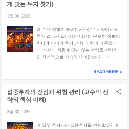
전략입니다. 저점 매수 고점 매도 이를 통해
게 맞는 투자 찾기)
수익을 극대화하려는 것이 목적입니다. 2. 시
3월 30, 2026
장 타이밍의 장점 수익 극대화 가능 하락 구
간 회피 가능 3. 시장 타이밍의 한계 ① 예측
왜 투자 성향이 중요한가? 같은 시장에서도
의 어려움 시장은 수많은 변수에 의해 움직이
투자 결과가 달라지는 이유는 단순히 정보의
기 때문에 정확한 예측이 거의 불가능합니다.
차이가 아니라 투자 성향 의 차이 때문입니
② 감정 개입 공포와 탐욕이 투자 판단을 흐
다. 자신의 성향에 맞지 않는 전략을 선택하
릴 수 있습니다. ③ 기회 손실 시장에 참여하
면 장기적으로 지속하기 어렵습니다. 따라서
지 못하는 동안 상승 기회를 놓칠 수 있습니
투자에서 중요한 것은 자신에게 맞는 전략을
다. 4. 시장 타이밍 vs 장기 투자 항목 시장 타
찾는 것입니다. ✔ 핵심 요약 투자 성향에 맞
READ MORE »
이밍 장기 투자 기준 가격 가치 난이도 매우
는 전략을 선택해야 지속 가능한 투자와 안정
높음 상대적으로 낮음 성공 확률 낮음 높음 5.
적인 수익을 기대할 수 있다. 1. 투자 성향의
투자자가 자주 하는 실수 타이밍에 집착 ...
집중투자의 장점과 위험 관리 (고수익 전
기본 유형 ① 안정형 투자자 리스크 회피 성
향 안정적인 수익 선호 ② 중립형 투자자 위
략의 핵심 이해)
험과 수익의 균형 추구 ③ 공격형 투자자 높
3월 30, 2026
은 수익 추구 리스크 감수 가능 2. 성향별 투
자 전략 ① 안정형 전략 배당주 투자 분산 투
왜 일부 투자자는 집중투자를 선택할까? 대
자 중심 ② 중립형 전략 성장 + 안정 혼합 균