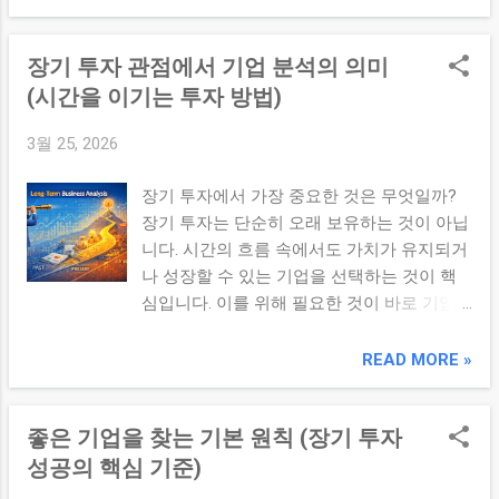
는 전략으로, 장기적으로 안정적인 수익을 추
높을 수 있음 상대적으로 낮음 4. 성장투자에
구하는 투자 방식이다. 1. 가치투자의 기본 개
서 중요한 요소 매출 및 사용자 증가율 시장
장기 투자 관점에서 기업 분석의 의미
념 가치투자는 기업의 실제 가치(내재가치)와
점유율 확대 산업 성장성 ...
시장 가격의 차이를 이용하는 투자 방식입니
(시간을 이기는 투자 방법)
다. 내재가치 > 시장가격 → 투자 기회 안전마
3월 25, 2026
진 확보 즉, 시장이 저평가한 기업을 찾아 투
자하는 것입니다. 2. 가치투자의 핵심 원리 ①
장기 투자에서 가장 중요한 것은 무엇일까?
내재가치 중심 판단 주가가 아닌 기업의 실제
장기 투자는 단순히 오래 보유하는 것이 아닙
가치를 기준으로 판단합니다. ② 안전마진 확
니다. 시간의 흐름 속에서도 가치가 유지되거
보 예상 가치보다 낮은 가격에 투자하여 리스
나 성장할 수 있는 기업을 선택하는 것이 핵
크를 줄이는 전략입니다. ③ 장기 투자 시간
심입니다. 이를 위해 필요한 것이 바로 기업
이 지나면서 시장이 가치를 반영할 것을 기대
분석 입니다. 기업을 제대로 이해하지 못하면
합니다. 3. 가치투자의 역사적 배경 가치투자
장기 투자 역시 의미를 잃을 수 있습니다. ✔
READ MORE »
는 20세기 초 벤저민 그레이엄 에 의해 체계
핵심 요약 장기 투자에서 기업 분석은 필수
화되었습니다. 재무제표 기반 분석 강조 안전
요소이며, 지속 가능한 성장과 경쟁력을 갖춘
마진 개념 도입 이후 그의 제자인 워렌 버핏
좋은 기업을 찾는 기본 원칙 (장기 투자
기업을 선택하는 것이 핵심이다. 1. 장기 투자
이 이를 발전시켜 장기 투자 전략으로 확장했
와 단기 투자의 차이 항목 장기 투자 단기 투
성공의 핵심 기준)
습니다. 4. 가치투자 vs 성장투자 항목 가치투
자 기준 기업 가치 가격 변동 기간 장기 단기
자 성장투자 기준 저평가 여부 성장 가능성