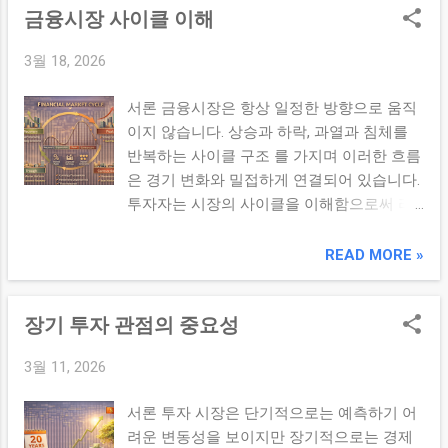
손실 확대 전략 부재 일관성 부족 성과 불안
금융시장 사이클 이해
주 및 위험자산 투자 매력 증가 채권 가격은
정 4. 투자자가 자주 하는 실수 주가 상승만
금리와 반대로 움직이는 특성 고려 2. 인플레
보고 진입 기업 분석 없이 매수 ...
3월 18, 2026
이션과 자산 선택 물가 상승은 기업 비용 구
조와 소비 심리에 영향을 미칩니다. 원자재
서론 금융시장은 항상 일정한 방향으로 움직
및 에너지 자산 → 인플레이션 헤지 수단 배
이지 않습니다. 상승과 하락, 과열과 침체를
당주 및 실물 자산 → 방어적 투자 역할 현금
반복하는 사이클 구조 를 가지며 이러한 흐름
가치 하락 → 자산 배분 전략 중요성 증가 3.
은 경기 변화와 밀접하게 연결되어 있습니다.
경기 사이클과 섹터 로테이션 경기 단계 유망
투자자는 시장의 사이클을 이해함으로써 리
섹터 투자 접근 방식 회복기 경기민감주, 기
스크를 줄이고 보다 합리적인 투자 전략을 수
술주 성장성 중심 투자 확장기 산업재, 소비
립할 수 있습니다. 본론 1. 금융시장 사이클의
READ MORE »
재 주식 비중 유지 침체기 헬스케어, 필수소
개념 금융시장 사이클은 경제 활동과 투자 심
비재 방어적 포트 구성 4. 정책 변화와 시장
리에 따라 반복적으로 나타나는 시장 흐름을
대응 통화정책 완화 → 유동성 증가, 자산 가
장기 투자 관점의 중요성
의미합니다. 확장기 → 경제 성장과 자산 가
격 상승 가능 재정정책 확대 → 특정 산업 성
격 상승 정점 → 과열과 밸류에이션 부담 증
장 기회 발생 규제 변화 → 산업별 리스크 및
3월 11, 2026
가 침체기 → 경기 둔화와 자산 가격 하락 회
기회 동시 발생 결론 경제 환경은 투자 전략
복기 → 정책 완화와 투자 심리 개선 2. 경기
의 방향성을 결정하는 핵심 변수입니다. 거시
서론 투자 시장은 단기적으로는 예측하기 어
사이클과 금융시장 관계 금융시장은 실제 경
경제 흐름을 이해하고 이에 맞...
려운 변동성을 보이지만 장기적으로는 경제
제보다 선행적으로 움직이는 특성 이 있습니