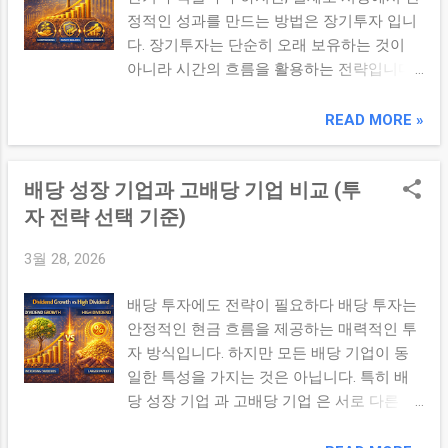
조 가격 변동에 따른 차익 실현 시장 흐름 활
정적인 성과를 만드는 방법은 장기투자 입니
용 이는 기업의 본질 가치보다 시장 움직임에
다. 장기투자는 단순히 오래 보유하는 것이
의존하는 구조입니다. 3. 주요 위험 요소 ①
아니라 시간의 흐름을 활용하는 전략입니다.
높은 변동성 단기 가격은 다양한 요인에 의해
✔ 핵심 요약 장기투자는 복리 효과와 기업 성
크게 움직입니다. ② 예측의 어려움 시장 움
장의 결합을 통해 안정적이고 지속적인 수익
READ MORE »
직임은 단기적으로 예측하기 어렵습니다. ③
을 만들어내는 구조적 장점을 가진 투자 방식
감정 개입 공포와 탐욕이 투자 판단에 영향을
이다. 1. 장기투자의 핵심 구조 장기투자는 다
줄 수 있습니다. ④ 거래 비용 증가 잦은 거래
배당 성장 기업과 고배당 기업 비교 (투
음과 같은 흐름으로 수익을 창출합니다. 기업
로 인해 수수료와 세금 부담이 증가할 수 있
성장 이익 증가 기업 가치 상승 주가 상승 2.
자 전략 선택 기준)
습니다. 4. 단기투자 vs 장기투자 항목 단기투
복리 효과의 힘 장기투자의 가장 큰 장점은
자 장기투자 기준 가격 가치 ...
3월 28, 2026
복리 효과 입니다. 수익이 다시 투자되어 시
간이 지날수록 수익이 기하급수적으로 증가
배당 투자에도 전략이 필요하다 배당 투자는
할 수 있습니다. 3. 변동성 완화 효과 단기적
안정적인 현금 흐름을 제공하는 매력적인 투
으로는 시장 변동이 크지만 장기적으로는 변
자 방식입니다. 하지만 모든 배당 기업이 동
동성이 완화되는 경향이 있습니다. 단기: 가격
일한 특성을 가지는 것은 아닙니다. 특히 배
중심 장기: 가치 중심 4. 장기투자 vs 단기투
당 성장 기업 과 고배당 기업 은 서로 다른 투
자 항목 장기투자 단기투자 수익 구조 복리
자 전략을 요구합니다. ✔ 핵심 요약 배당 성
차익 변동성 낮음 높음 난이도 상대적으로 낮