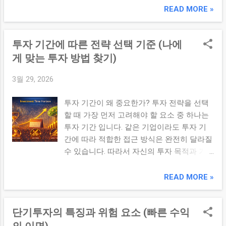
산에 투자하여 특정 자산의 위험을 줄이고 포
READ MORE »
향을 받을 수 있습니다. ② 변동성 증가 가격
트폴리오의 안정성을 높이는 전략이다. 1. 분
변동이 포트폴리오 전체에 직접적인 영향을
산투자의 기본 원리 분산투자는 자산을 여러
줍니다. ③ 판단 오류 위험 분석이 잘못될 경
투자 기간에 따른 전략 선택 기준 (나에
곳에 나누어 투자하여 위험을 분산시키는 전
우 큰 손실로 이어질 수 있습니다. 4. 집중투
략입니다. 개별 자산 리스크 감소 전체 포트
게 맞는 투자 방법 찾기)
자 vs 분산투자 항목 집중투자 분산투자 수익
폴리오 안정성 증가 2. 분산투자의 핵심 구조
가능성 높음 안정적 리스크 높음 ...
3월 29, 2026
자산 분산 (주식, 채권 등) 산업 분산 지역 분
산 다양한 기준으로 분산할수록 리스크 완화
투자 기간이 왜 중요한가? 투자 전략을 선택
효과가 커집니다. 3. 분산투자의 효과 ① 리스
할 때 가장 먼저 고려해야 할 요소 중 하나는
크 감소 특정 자산의 손실이 전체 포트폴리오
투자 기간 입니다. 같은 기업이라도 투자 기
에 미치는 영향을 줄입니다. ② 안정적 수익
간에 따라 적합한 접근 방식은 완전히 달라질
변동성이 완화되어 보다 안정적인 수익 흐름
수 있습니다. 따라서 자신의 투자 목적과 기
을 만들 수 있습니다. 4. 분산 vs 집중 투자 항
간을 명확히 하는 것이 중요합니다. ✔ 핵심
목 분산투자 집중투자 리스크 낮음 높음 수익
요약 투자 기간에 따라 장기투자와 단기투자
READ MORE »
변동성 낮음 높음 관리 난이도 낮음 높음 5.
전략이 달라지며, 자신의 목표와 성향에 맞는
투자자가 자주 하는 실수 과도한 집중 투자
전략 선택이 중요하다. 1. 투자 기간의 구분
형식적인 분산 (유사 자산만 보유) 리스크 관
단기투자의 특징과 위험 요소 (빠른 수익
단기 투자: 수일 ~ 수개월 중기 투자: 수개월
리 무...
~ 1~2년 장기 투자: 3년 이상 각 기간에 따라
의 이면)