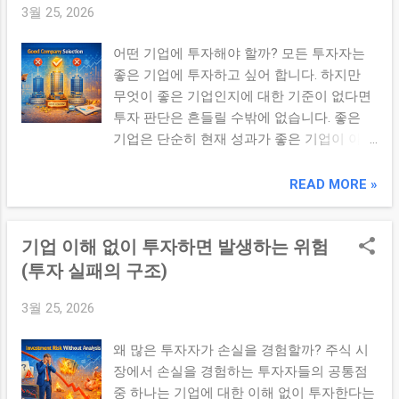
3월 25, 2026
핵심 요소 성장성, 경쟁력 시장 흐름 2. 장기
위험 ...
투자에서 기업 분석이 중요한 이유 ① 지속
어떤 기업에 투자해야 할까? 모든 투자자는
가능성 판단 기업이 오랜 기간 동안 성장할
좋은 기업에 투자하고 싶어 합니다. 하지만
수 있는지 확인해야 합니다. ② 변동성 대응
무엇이 좋은 기업인지에 대한 기준이 없다면
시장 변동 속에서도 기업에 대한 확신이 있어
투자 판단은 흔들릴 수밖에 없습니다. 좋은
야 장기 보유가 가능합니다. ③ 복리 효과 활
기업은 단순히 현재 성과가 좋은 기업이 아니
용 장기적으로 성장하는 기업은 복리 효과를
라 지속적으로 성장할 수 있는 구조를 가진
통해 큰 수익으로 이어질 수 있습니다. 3. 장
기업 입니다. ✔ 핵심 요약 좋은 기업은 수익
READ MORE »
기 투자 관점의 분석 요소 지속 가능한 수익
성, 성장성, 안정성을 균형 있게 갖추고 있으
구조 경쟁 우위 (브랜드, 기술) 산업 성장성 경
며, 장기적으로 지속 가능한 경쟁력을 보유한
영진 역량 이러한 요소는 시간이 지날수록 기
기업 이해 없이 투자하면 발생하는 위험
기업이다. 1. 좋은 기업의 핵심 조건 ① 지속
업 가치에 큰 영향을 미칩니다. 4. 장기 투자
가능한 수익 구조 기업이 안정적으로 이익을
(투자 실패의 구조)
성...
창출할 수 있는 구조를 가지고 있는지 확인해
3월 25, 2026
야 합니다. ② 성장 가능성 산업 성장과 함께
기업이 지속적으로 확장할 수 있는지 평가해
왜 많은 투자자가 손실을 경험할까? 주식 시
야 합니다. ③ 재무 안정성 과도한 부채 없이
장에서 손실을 경험하는 투자자들의 공통점
안정적인 재무 구조를 유지하는 것이 중요합
중 하나는 기업에 대한 이해 없이 투자한다는
니다. 2. 경쟁력 요소 분석 독점적 기술 또는