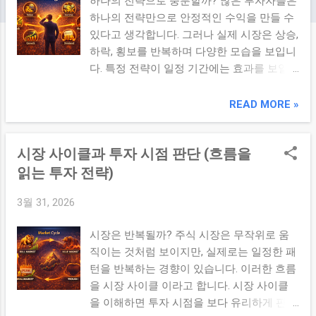
하나의 전략으로 충분할까? 많은 투자자들은
하나의 전략만으로 안정적인 수익을 만들 수
있다고 생각합니다. 그러나 실제 시장은 상승,
하락, 횡보를 반복하며 다양한 모습을 보입니
다. 특정 전략이 일정 기간에는 효과를 보일
수 있지만, 모든 시장 상황에서 동일하게 작
동하는 경우는 드뭅니다. 이러한 한계를 보완
READ MORE »
하기 위한 접근 방식이 바로 전략 혼합 투자
방식 입니다. ✔ 핵심 요약 혼합 투자 전략은
시장 사이클과 투자 시점 판단 (흐름을
서로 다른 전략을 결합하여 특정 전략 실패에
대한 영향을 줄이고, 안정적인 성과를 만들
읽는 투자 전략)
가능성을 높이는 방법이다. 1. 전략 혼합 투자
3월 31, 2026
란 무엇인가 전략 혼합 투자는 여러 투자 전
략을 동시에 활용하여 하나의 포트폴리오를
시장은 반복될까? 주식 시장은 무작위로 움
구성하는 방식입니다. 장기 투자 + 단기 투자
직이는 것처럼 보이지만, 실제로는 일정한 패
성장주 + 배당주 집중 투자 + 분산 투자 서로
턴을 반복하는 경향이 있습니다. 이러한 흐름
다른 전략은 시장 상황에 따라 다르게 작동하
을 시장 사이클 이라고 합니다. 시장 사이클
는 경향이 있기 때문에 이를 결합하면 특정
을 이해하면 투자 시점을 보다 유리하게 판단
구간에서의 성과 편차를 줄이는 데 도움이 될