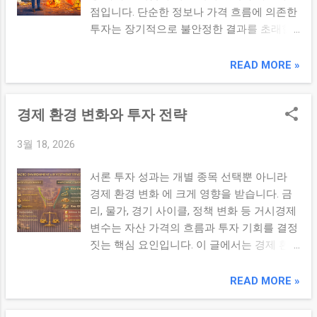
점입니다. 단순한 정보나 가격 흐름에 의존한
브랜드 높은 시장 점유율 진입 장벽 존재 이
투자는 장기적으로 불안정한 결과를 초래할
러한 요소는 기업의 장기적인 경쟁력을 결정
수 있습니다. 투자에서 중요한 것은 무엇을
합니다. 3. 좋은 기업 vs 일반 기업 비교 항목
사고 있는지 아는 것 입니다. ✔ 핵심 요약 기
READ MORE »
좋은 기업 일반 기업 수익성 지속적 불안정
업을 이해하지 않은 투자는 감정과 시장 흐름
성장성 장기 성장 가능 제한적 재무 구조 안
에 흔들리기 쉬우며, 이는 장기적으로 손실로
정적 불안정 가능 4. 투자자가 자주 하는 실수
경제 환경 변화와 투자 전략
이어질 가능성이 높다. 1. 기업 이해 없이 투
단기 실적만 보고 판단 유행 산업만 추종 기
자하는 이유 단기 수익 기대 뉴스 및 소문 의
업의 본질을 분석하지 않음 ...
3월 18, 2026
존 타인의 추천에 의존 이러한 접근은 투자
기준이 없는 상태를 의미합니다. 2. 발생할 수
서론 투자 성과는 개별 종목 선택뿐 아니라
있는 주요 위험 ① 잘못된 가치 판단 기업의
경제 환경 변화 에 크게 영향을 받습니다. 금
실제 가치와 상관없이 가격만 보고 투자할 가
리, 물가, 경기 사이클, 정책 변화 등 거시경제
능성이 높습니다. ② 감정 중심 투자 주가 변
변수는 자산 가격의 흐름과 투자 기회를 결정
동에 따라 공포와 탐욕에 영향을 받기 쉽습니
짓는 핵심 요인입니다. 이 글에서는 경제 환
다. ③ 손실 확대 기업에 대한 확신이 없기 때
경 변화에 따라 투자 전략을 어떻게 조정해야
문에 적절한 대응이 어려워질 수 있습니다. 3.
하는지 살펴봅니다. 본론 1. 금리 변화와 투자
READ MORE »
구조적 문제 요인 문제 결과 정보 부족 분석
전략 금리 상승기 → 성장주 부담 증가, 가치
불가능 잘못된 판단 감정 개입 비합리적 행동
주·금융주 상대적 강세 금리 하락기 → 성장