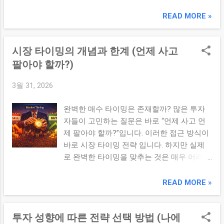
할 수 있습니다. ✔ 핵심 요약 시장 사이클은
수 있습니다. 2. 전략 혼합이 중요한 이유 ①
상승과 하락이 반복되는 구조로, 이를 이해하
READ MORE »
시장은 일정한 패턴으로 움직이지 않는다 상
면 투자 시점을 보다 합리적으로 판단할 수
승장에서는 성장주 전략이 상대적으로 유리
있다. 1. 시장 사이클의 기본 구조 시장은 일
할 수 있지만, 하락장에서는 배당이나 방어적
시장 타이밍의 개념과 한계 (언제 사고
반적으로 다음과 같은 흐름을 반복합니다. 회
자산이 안정적인 흐름을 보일 가능성이 있습
복기 확장기 과열기 침체기 이 사이클은 경제
팔아야 할까?)
니다. ② 전략 의존 리스크 감소 하나의 전략
상황과 투자 심리에 따라 변화합니다. 2. 단계
에 집중할 경우 해당 전략이 부진할 때 전체
3월 31, 2026
별 특징 ① 회복기 시장이 바닥을 지나 상승
포트폴리오가 영향을 받을 수 있습니다. 반면
을 시작하는 구간으로 투자 기회가 많은 시기
여러 전략을 함께 활용하면 이러한 영향을 완
완벽한 매수 타이밍은 존재할까? 많은 투자
입니다. ② 확장기 경제 성장과 함께 기업 실
화할 수 있는 구조를 만들 수 있습니다. ③ 수
자들이 고민하는 질문은 바로 “언제 사고 언
적이 개선되는 구간입니다. ③ 과열기 투자
익 구조 다양화 혼합 전략에서는 다음과 같은
제 팔아야 할까?”입니다. 이러한 접근 방식이
심리가 과도하게 낙관적인 상태로 가격이 빠
다양한 수익원이 동시에 작동할 수 있습니다.
바로 시장 타이밍 전략 입니다. 하지만 실제
르게 상승합니다. ④ 침체기 경기 둔화와 함
가격 상승에 따른 자본 이득...
로 완벽한 타이밍을 맞추는 것은 매우 어려운
께 시장이 하락하는 구간입니다. 3. 투자 시점
일입니다. ✔ 핵심 요약 시장 타이밍은 수익을
판단 전략 회복기: 분할 매수 확장기: 보유 및
극대화할 수 있는 전략이지만, 예측의 어려움
READ MORE »
추가 투자 과열기: 일부 차익 실현 침체기: 리
으로 인해 지속적으로 성공하기는 매우 어렵
스크 관리 4. 시장 사이클 vs 타이밍 전략 항
다. 1. 시장 타이밍의 개념 시장 타이밍은 가
목 시장 사이클 활용 단순 타이밍 전략 접근
투자 성향에 따른 전략 선택 방법 (나에
격이 낮을 때 매수하고 높을 때 매도하려는
방식 흐름 기반 가격 예측 난이도 중간 높음 ...