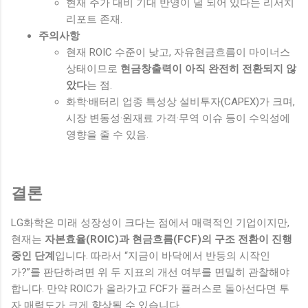
현재 주가 대비 기대 반영이 덜 되어 있다는 리서치
리포트 존재.
주의사항
현재 ROIC 수준이 낮고, 자유현금흐름이 마이너스
상태이므로
현금창출력이 아직 완전히 전환되지 않
았다
는 점.
화학·배터리 업종 특성상 설비투자(CAPEX)가 크며,
시장 변동성·원재료 가격·무역 이슈 등이 수익성에
영향을 줄 수 있음.
결론
LG화학은 미래 성장성이 크다는 점에서 매력적인 기업이지만,
현재는
자본효율(ROIC)과 현금흐름(FCF)의 구조 전환이 진행
중인 단계
입니다. 따라서 “지금이 바닥에서 반등의 시작인
가?”를 판단하려면 위 두 지표의 개선 여부를 면밀히 관찰해야
합니다. 만약 ROIC가 올라가고 FCF가 플러스로 돌아선다면 투
자 매력도가 크게 향상될 수 있습니다.