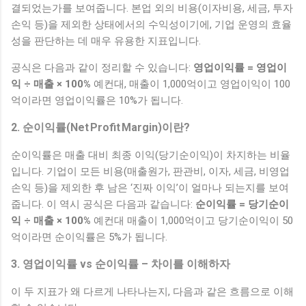
결되었는가를 보여줍니다. 본업 외의 비용(이자비용, 세금, 투자
손익 등)을 제외한 상태에서의 수익성이기에, 기업 운영의 효율
성을 판단하는 데 매우 유용한 지표입니다.
공식은 다음과 같이 정리할 수 있습니다:
영업이익률 = 영업이
익 ÷ 매출 × 100%
예컨대, 매출이 1,000억이고 영업이익이 100
억이라면 영업이익률은 10%가 됩니다.
2. 순이익률(Net Profit Margin)이란?
순이익률은 매출 대비 최종 이익(당기순이익)이 차지하는 비율
입니다. 기업이 모든 비용(매출원가, 판관비, 이자, 세금, 비영업
손익 등)을 제외한 후 남은 ‘진짜 이익’이 얼마나 되는지를 보여
줍니다. 이 역시 공식은 다음과 같습니다:
순이익률 = 당기순이
익 ÷ 매출 × 100%
예컨대 매출이 1,000억이고 당기순이익이 50
억이라면 순이익률은 5%가 됩니다.
3. 영업이익률 vs 순이익률 – 차이를 이해하자
이 두 지표가 왜 다르게 나타나는지, 다음과 같은 흐름으로 이해