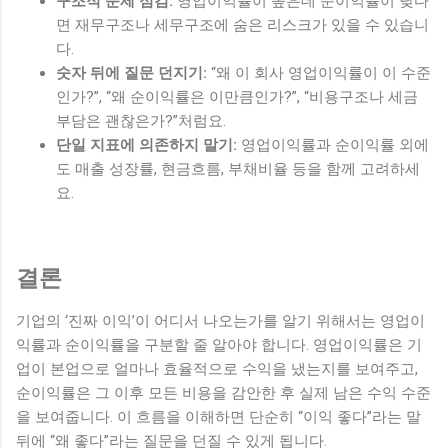
구조적 문제 점검:
영업이익률이 높은데 순이익률이 낮다
면 재무구조나 세무구조에 숨은 리스크가 있을 수 있습니
다.
숫자 뒤에 질문 던지기:
“왜 이 회사 영업이익률이 이 수준
인가?”, “왜 순이익률은 이만큼인가?”, “비용구조나 세금
부담은 괜찮은가?”처럼요.
단일 지표에 의존하지 말기:
영업이익률과 순이익률 외에
도 매출 성장률, 현금흐름, 부채비율 등을 함께 고려하세
요.
결론
기업의 ‘진짜 이익’이 어디서 나오는가를 알기 위해서는 영업이
익률과 순이익률을 구분할 줄 알아야 합니다. 영업이익률은 기
업이 본업으로 얼마나 효율적으로 수익을 냈는지를 보여주고,
순이익률은 그 이후 모든 비용을 감안한 후 실제 남은 수익 수준
을 보여줍니다. 이 흐름을 이해하면 단순히 “이익 좋다”라는 말
뒤에 “왜 좋다”라는 질문을 던질 수 있게 됩니다.