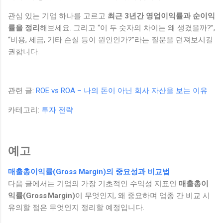
관심 있는 기업 하나를 고르고
최근 3년간 영업이익률과 순이익
률을 정리
해보세요. 그리고 “이 두 숫자의 차이는 왜 생겼을까?”,
“비용, 세금, 기타 손실 등이 원인인가?”라는 질문을 던져보시길
권합니다.
관련 글:
ROE vs ROA – 나의 돈이 아닌 회사 자산을 보는 이유
카테고리:
투자 전략
예고
매출총이익률(Gross Margin)의 중요성과 비교법
다음 글에서는 기업의 가장 기초적인 수익성 지표인
매출총이
익률(Gross Margin)
이 무엇인지, 왜 중요하며 업종 간 비교 시
유의할 점은 무엇인지 정리할 예정입니다.