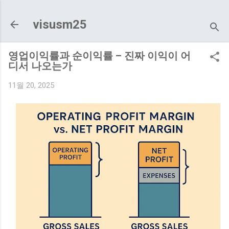
기본 콘텐츠로 건너뛰기
visusm25
영업이익률과 순이익률 – 진짜 이익이 어
디서 나오는가
11월 20, 2025