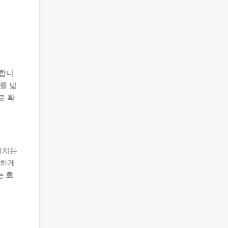
말합니
를 넓
로 확
미치는
조하게
는 효