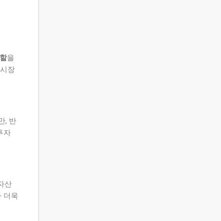
역할
을
 시장
, 반
투자
자산
 더욱