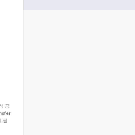
식 공
nsfer
에 필