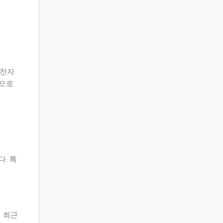
 전자
간으로
. 특
며 최근