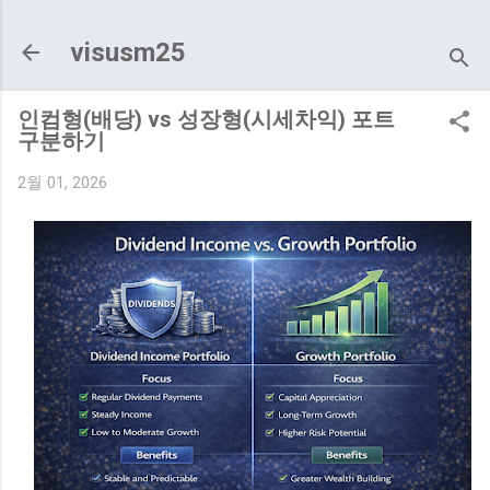
기본 콘텐츠로 건너뛰기
visusm25
인컴형(배당) vs 성장형(시세차익) 포트
구분하기
2월 01, 2026