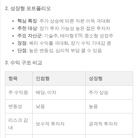
2. 성장형 포트폴리오
핵심 특징:
주가 상승에 따른 자본 이득 극대화
추천 대상:
장기 투자 가능성 높은 젊은 투자자
주요 자산군:
기술주, 테마형 ETF, 중소형 성장주
장점:
복리 수익률 극대화, 장기 수익 기대감 큼
단점:
높은 변동성, 심리적 부담 클 수 있음
3. 수익 구조 비교
항목
인컴형
성장형
주 수익원
배당, 이자
주가 상승
변동성
낮음
높음
리스크 감
보수적 투자자
공격적 투자자
내