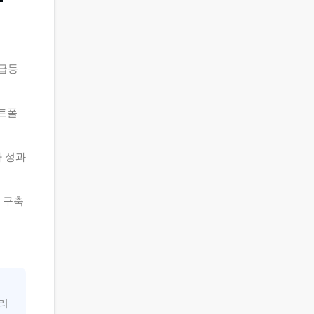
 급등
포트폴
 성과
 구축
폴리