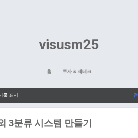
기본 콘텐츠로 건너뛰기
visusm25
홈
투자 & 재테크
시물 표시
전
외 3분류 시스템 만들기