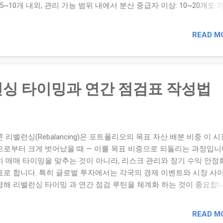
 5~10개 내외, 관리 가능 범위 내에서 분산 중급자 이상: 10~20개도
 테마 중복 피하기 고배당·ETF 중심: 종목 수를 줄이되 ETF로 리스
 비중 설정 원칙 동일 비중: 종목별 10%, 실수 줄이기 쉬운 구조 핵심-
READ M
 핵심 60~70%, 위성 종목 30~40% 신뢰도 기반: 확신 높은 종목은 비중 
실한 종목은 비중 ↓ 3. 리밸런싱 기준 매월 혹은 분기 단위로 포트폴
검 하며 수익률과 리스크를 기준으로 과도한 쏠림 을 조정합니다. 이
한도 (예: 1종목 최대 25%)를 정해두면 감정적 매매를 줄일 수 있습니
싱 타이밍과 연간 점검표 작성법
종목 수와 비중은 투자 성향과 관리 역량 에 따라 달라집니다. 핵심은 
능한 수준’에서 적절히 분산 하고 리스크를 통제할 수 있는 구조를 만
입니다. 오늘 나의 포트폴리오를 점검하고 — 종목 수와 비중이 과하거
하진 않은지 확인해보세요. 보유 종목 점검: 현재 종목 수와 비중을 
 리밸런싱(Rebalancing)은 포트폴리오의 목표 자산 배분 비중 이 시
해보세요. 비중 한도 설정: 1종목 최대 비중을 정하고 이를 지켜보세요
으로부터 크게 벗어났을 때 — 이를 목표 비중으로 되돌리는 과정입니다
밸런싱 루틴: 리스크 쏠림이 생기지 않도록 주기적으로 점검하세요. 
히 매매 타이밍을 맞추는 것이 아니라, 리스크 관리와 장기 수익 안정
 내가 사는 이유, 파는 이유 – 매매 기준의 정립 카테고리: ...
표로 합니다. 특히 글로벌 투자에서는 각국의 경제 이벤트와 시장 사
영해 리밸런싱 타이밍 과 연간 점검 루틴을 체계화 하는 것이 중요합니
론 1. 리밸런싱의 기본 원칙 리밸런싱을 실행할 때는 다음 원칙을 고
다: 설정 비중 유지: 포트폴리오 내 각 자산군(예: 주식·채권·대체자산
READ M
 비중 을 정합니다. 편차 기준: 목표 비중에서 일정 범위(예: ±5%) 이