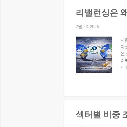
론
리밸런싱은 왜
유
방식
을
2월 23, 2026
자
서
정
자
정
은 
리
게
필요
매수
승
발생
증
작
섹터별 비중 
세
미리