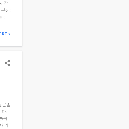
 시장
 분산:
는 산
승 자산
리밸런
ORE »
목표
검 4.
% 섹터
스크를
적인
세요.
캘린더
테고리:
유 종
 질문입
니다.
 종목
자 기