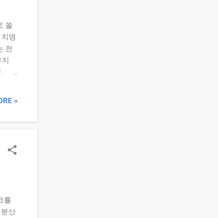
는 일
석합니
로 쏠
 치명
는 전
유지
. 비
으로
황별
ORE »
하락장:
중 대
 좋다
 지키는
산 비
 설정
있는가?
음 글에
스크를
상 전
 분산