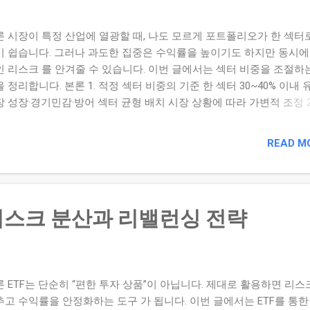
 투자 전략 예고 정기 리밸런싱 vs 변동성 기반 리밸런싱 다음 글에서
 주기로 조정하는 방법과 변동성 기준으로 조정하는 전략을 비교 분
론 시장이 특정 산업에 열광할 때, 나도 모르게 포트폴리오가 한 섹터
기 쉽습니다. 그러나 과도한 집중은 수익률을 높이기도 하지만 동시에
인 리스크 를 안겨줄 수 있습니다. 이번 글에서는 섹터 비중을 조절하
 정리합니다. 본론 1. 적정 섹터 비중의 기준 한 섹터 30~40% 이내 
 성장·경기민감·방어 섹터 균형 배치 시장 상황에 따라 가변적 조정 2
조절 방법 부분 매도: 급등 섹터 일부 차익 실현 타 섹터 편입: 상대적
가 영역 추가 ETF 활용: 개별 종목 대신 산업 ETF로 분산 3. 시장 상
READ M
 상승장: 성장 섹터 비중 확대 가능 횡보장: 배당·방어주 균형 유지 
·현금 비중 확대 4. 실전 점검 루틴 월 1회 섹터별 비중 계산 목표 비
±5% 이상 차이 시 조정 뉴스·정책 변화 반영 여부 점검 결론 수익률이
 해서 비중을 방치하면 결국 포트가 왜곡됩니다. 섹터 분산은 수익을
 리스크 분산과 리밸런싱 전략
어 전략 입니다. 정기적인 점검과 조정이 핵심입니다. 현재 섹터별 자
을 계산해보세요. 가장 높은 비중의 섹터를 표시해보세요. 목표 비중을
고 조정 계획을 세워보세요. 관련 글: 내 종목의 섹터는 어디에 속해 
고리: 투자 전략 예고 테마 추종 전략 vs 역발상 전략 사례 비교 다
 ETF는 단순히 “편한 투자 상품”이 아닙니다. 제대로 활용하면 리
는 시장의 인기 테마를 따라가는 전략과 소외된 섹터에 투자하는 역발
추고 수익률을 안정화하는 도구 가 됩니다. 이번 글에서는 ETF를 통한
을 실제 사례 중심으로 비교 분석합니다.