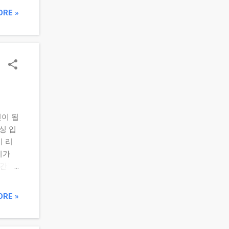
기준 설
ORE »
부 점검
주·배
 현재
기
다.
 수
민이 됩
싱 입
기 리
리가
 간편
표 비중
 효과
ORE »
매 가능
 큰
정) 결