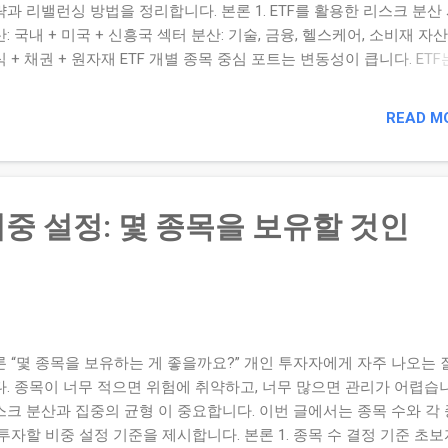
과 리밸런싱 방법을 정리합니다. 본론 1. ETF를 활용한 리스크 분산
: 국내 + 미국 + 신흥국 섹터 분산: 기술, 금융, 헬스케어, 소비재 자산
 + 채권 + 원자재 ETF 개별 종목 중심 포트는 변동성이 큽니다. ETF
국가·자산 단위로 위험을 분산합니다. 2. 리밸런싱이 필요한 이유 상
 과도 확대 방지 하락 자산 저가 매수 효과 목표 자산 배분 유지 3. 
READ M
방법 3가지 정기 리밸런싱: 분기 또는 반기 1회 비중 기준 리밸런싱: 
 ±5% 초과 시 조정 시장 이벤트 기반: 금리 급변·위기 상황 발생 시 점
 포트 예시 미국 S&P500 ETF 40% 국내 지수 ETF 20% 채권 ETF 20
F(성장/방어) 20% 결론 ETF는 리스크를 제거하는 도구가 아니라 리
중 설정: 몇 종목을 보유할 것인
리하는 도구 입니다. 분산과 리밸런싱을 습관화하면 장기적으로 안정
과를 기대할 수 있습니다. 현재 포트폴리오 자산 비중을 표로 정리해보
표 비중과 비교해 차이를 계산해보세요. 분기 1회 리밸런싱 일정을 
등록해보세요. 관련 글: ETF 비교 분석: 타이거, 코덱스, 해외 ETF 카
자 전략 예고 내 종목의 섹터는 어디에 속해 있는가? 다음 글에서는 보
 어떤 산업에 속하는지 ...
론 “몇 종목을 보유하는 게 좋을까요?” 개인 투자자에게 자주 나오는
다. 종목이 너무 적으면 위험에 취약하고, 너무 많으면 관리가 어렵습
스크 분산과 집중의 균형 이 중요합니다. 이번 글에서는 종목 수와 각
투자할 비중 설정 기준을 제시합니다. 본론 1. 종목 수 결정 기준 초보