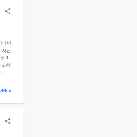
준히
밸런싱
 계획
리: 투
 과
지나면
하는지
 자산
론 1.
과도하
싱이
도·저점
주식 상
ORE »
 괴리
 확률
제대로
산해보
준일을
카테고