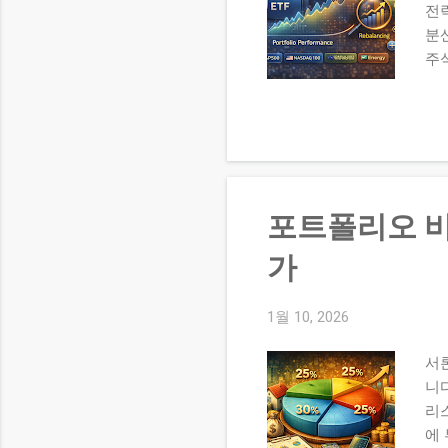
전략
분산
주식
업·
비중
싱 
대비
실전
ET
포트폴리오 비
관
성
가
목
에 
1월 10, 2026
투
목이
서
니
리
에 