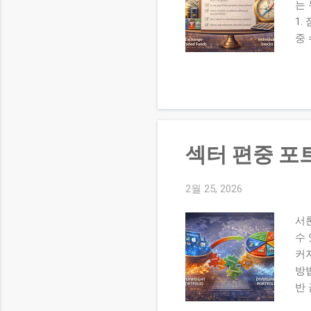
는
1.
중 
목 
리츠
중 
5%
(±
부 
섹터 편중 포
터에
2월 25, 2026
서
수 
커
방법
반
가 