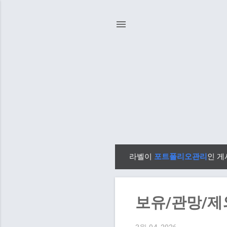
라벨이
포트폴리오관리
인 게
글
보유/관망/제