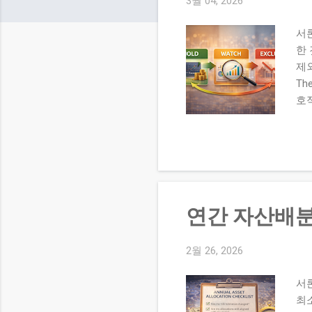
3월 04, 2026
서
한 
제외
T
호
살아
산업
장 
Th
이 
월 
연간 자산배분
질
택
험
2월 26, 2026
는
서
종
최
준을