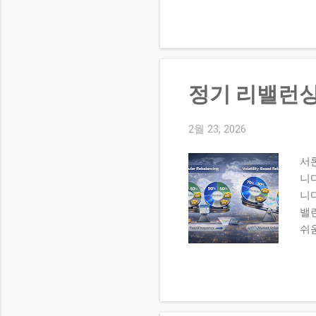
여 
정 
국내
당주
비중
정기 리밸런싱
타/
한
있습
2월 23, 2026
서
니
니다
밸런
쉬움
단점
대비
큼 
성 
투자