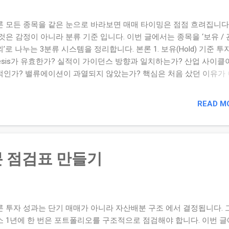
론 모든 종목을 같은 눈으로 바라보면 매매 타이밍은 점점 흐려집니다
것은 감정이 아니라 분류 기준 입니다. 이번 글에서는 종목을 ‘보유 / 
’로 나누는 3분류 시스템을 정리합니다. 본론 1. 보유(Hold) 기준 투
hesis가 유효한가? 실적이 가이던스 방향과 일치하는가? 산업 사이클
적인가? 밸류에이션이 과열되지 않았는가? 핵심은 처음 샀던 이유가
 있는가 입니다. 2. 관망(Watch) 기준 실적은 유지되지만 성장 둔화
 불확실성 증가 멀티플 부담 확대 CAPEX 이후 수익 회수 지연 관망은
READ M
매도”가 아니라 확인 후 결정 단계입니다. 3. 제외(Remove) 기준 투자
esis 붕괴 지속적 마진 악화 재무 리스크 확대 산업 구조적 하락 전환
아니라 기준에 따라 제외 결정을 내려야 합니다. 4. 3분류 시스템 운
1회 전체 종목 점검 3줄 Thesis 재확인 분류 변경 시 이유 기록 5. 실
 점검표 만들기
문 지금 이 종목을 처음 본다면 다시 살 것인가? 같은 자금으로 더 나
지가 있는가? 하락 시 추가 매수할 확신이 있는가? 결론 투자에서 가
한 상태는 ‘애매함’입니다. 보유, 관망, 제외를 명확히 구분하면 포트
 훨씬 선명해집니다. 결정하지 않으면 시장이 대신 결정합니다. 현재 
론 투자 성과는 단기 매매가 아니라 자산배분 구조 에서 결정됩니다.
목을 3분류로 나눠보세요. 관망 종목의 조건을 명확히 적어보세요. 제
소 1년에 한 번은 포트폴리오를 구조적으로 점검해야 합니다. 이번 
 문장으로 ...