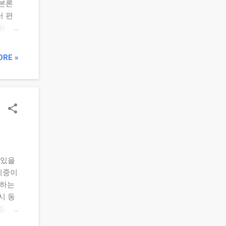
 본론
터 편
유 종
자재·
표 비
ORE »
 5%
능 여
정 섹
 있을
 비중이
정하는
시 동
림 증
합산하