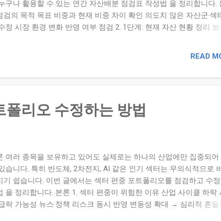
 누구나 활용할 수 있는 연간 자산배분 점검표 작성법 을 정리합니다.
 점검의 목적 목표 비중과 현재 비중 차이 확인 의도치 않은 자산군·섹
수정 시장 환경 변화 반영 여부 점검 2. 1단계: 현재 자산 현황 정리 보
및 ETF 목록 작성 각 자산의 현재 평가금액 입력 자산군(주식·채권·원
·현금) 분류 3. 2단계: 목표 자산배분 비율 설정 자산군 현재 비중 목
READ M
차이 주식 65% 60% +5% 채권 15% 20% -5% 원자재 5% 10% -5% 리츠
 0% 현금 10% 5% +5% 4. 3단계: 조정 여부 판단 허용 오차 범위 설정
5~10%) 세금·비용 고려 후 리밸런싱 결정 신규 자금으로 자연 조정 가
확인 5. 연간 점검 체크리스트 ☐ 목표 자산배분과 일치하는가? ☐ 특
트폴리오 수정하는 방법
 과도하게 몰려 있지 않은가? ☐ 금리·환율·인플레...
론 여러 종목을 보유하고 있어도 실제로는 하나의 산업에만 집중되어
있습니다. 특히 반도체, 2차전지, AI 같은 인기 섹터는 무의식적으로
지기 쉽습니다. 이번 글에서는 섹터 편중 포트폴리오를 점검하고 수
 을 정리합니다. 본론 1. 섹터 편중이 위험한 이유 산업 사이클 하락 
 급락 가능성 뉴스·정책 리스크 동시 반영 변동성 확대 → 심리적 흔들
2. 섹터 비중 계산하기 보유 종목을 산업별로 분류 각 종목 비중을 