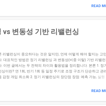
섹터 총 비중 계산 ETF 보유 시 구성 종목의 섹터 비율 확인 3. 점검 
READ M
단일 섹터 30~40% 초과 여부 확인 경기민감·방어·성장 섹터 균형 여
/해외 산업 분산 여부 확인 4. 수정 전략 과도한 섹터 일부 축소 방어
·타 섹터 ETF 보완 자산군 분산과 함께 병행 조정 5. 실전 예시 섹터
 조정 후 목표 IT/반도체 55% 35% 금융 10% 20% 헬스케어 5% 15% 
 vs 변동성 기반 리밸런싱
ETF 30% 30% 결론 분산은 종목 수가 아니라 섹터 구조 에서 결정됩니
 산업에 몰린 포트는 상승기에는 강하지만 하락기에는 큰 타격을 받을
니다. ...
론 리밸런싱이 중요하다는 것은 알지만, 언제 어떻게 해야 할지는 고
다. 대표적인 방법은 정기 리밸런싱 과 변동성(비중 이탈) 기반 리밸런
. 이번 글에서는 두 전략의 차이와 활용법을 정리합니다. 본론 1. 정
싱이란? 연 1회, 반기 1회 등 일정 주기로 조정 구조가 단순하고 관
 감정 개입 최소화 2. 정기 리밸런싱의 장단점 장점: 예측 가능, 실행
: 시장 급변 시 즉각 대응 어려움 3. 변동성 기반 리밸런싱이란? 목
 5% 이상 이탈 시 조정 시장 급등·급락에 민감하게 반응 리스크 통제
READ M
4. 변동성 기반 전략의 장단점 장점: 리스크 관리 우수 단점: 잦은 매
5. 어떤 전략이 더 나은가? 초보자 → 정기 리밸런싱 추천 자산 규모가
자 → 변동성 기준 병행 혼합 전략도 가능 (연 1회 + 10% 이탈 시 조