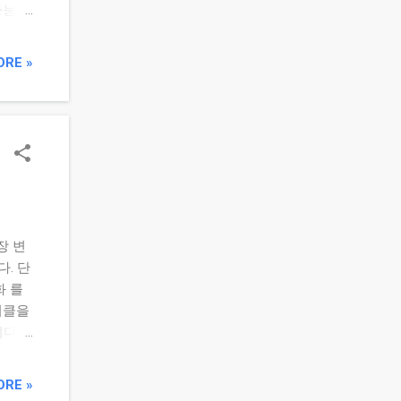
 가능하
크 분산
위성 전
ORE »
↑, 불
리오를
때도 비
다. 결
‘관리
드는
나 부
표로 정
장 변
. 월간
. 단
관련
화 를
이클을
다.
려해야
)의
ORE »
상 벗