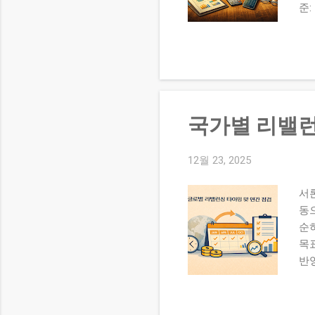
준:
지만
2.
략:
확
점
중 
국가별 리밸런
론 
가
것
12월 23, 2025
족
서론
리
동
리
순
글:
목
반
본
합니
목표