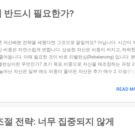
 중요한 것은 방식이 아니라 일관된 실행 입니다. 전략을 정했다면 꾸
 반드시 필요한가?
지해야 자산배분의 효과가 나타납니다. 본인의 투자 성향에 맞는 리
을 선택하세요. 비중 허용 오차(예: ±5%)를 설정해보세요. 리밸런싱
 문서로 기록하세요. 관련 글: 리밸런싱은 왜 반드시 필요한가? 카테고
 전략 예고 리밸런싱 시 세금과 비용 고려하기 다음 글에서는 리밸런싱
론 자산배분 전략을 세웠다면 그것으로 끝일까요? 아닙니다. 시간이 
에서 발생하는 세금, 매매 수수료, 환전 비용 등을 어떻게 관리해야 
산 비중은 자연스럽게 변합니다. 상승한 자산은 비중이 커지고, 하락한
리합니다.
줄어듭니다. 이때 필요한 것이 바로 리밸런싱(Rebalancing) 입니다. 본
밸런싱이란 무엇인가? 초기 목표 비중으로 자산을 재조정하는 과정 
 늘어난 자산은 일부 매도 비중이 줄어든 자산은 추가 매수 2. 리밸런
한 이유 리스크 통제: 특정 자산 쏠림 방지 수익 구조 개선: 고점 매
 효과 감정 배제: 규칙 기반 의사결정 3. 리밸런싱을 하지 않으면? 
READ M
 후 비중 과도 확대 하락장에서 손실 폭 급증 원래 의도한 투자 성향과
 4. 장기 수익률과의 관계 변동성 감소 효과 복리 안정성 향상 생존
가 결론 자산배분은 설계이고, 리밸런싱은 유지 관리입니다. 전략이 
동하려면 정기적인 점검과 조정 이 필수입니다. 현재 자산 비중을 계
조절 전략: 너무 집중되지 않게
요. 목표 비중과 5% 이상 차이 나는 자산을 확인하세요. 리밸런싱 기
 정해두세요. 관련 글: 공격형 투자자 포트폴리오 예시 (주식 80%) 