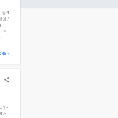
. 중요
관망 /
자
이 우
 아직
 조짐
 “당
ORE »
 감정
영 방법
전 체크
은 선
장 위
폴리오
보유
 그래서
외 기
글에서