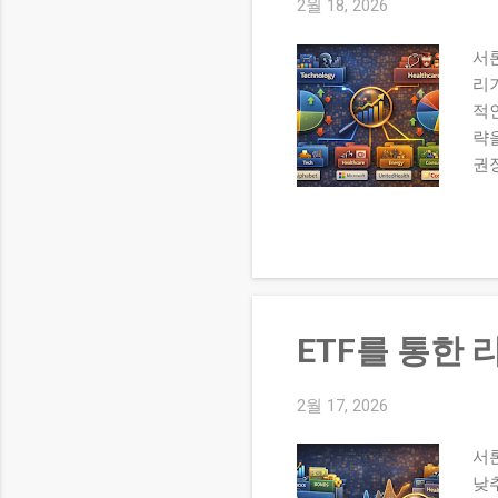
리:
2월 18, 2026
정
서
다.
리
적
략을
권장
중 
저평
대응
방어
비 
고
ETF를 통한
방
중
하
2월 17, 2026
카테
서론
서
낮
략