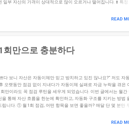
면 일부 자산의 가격이 상대적으로 많이 오르거나 떨어집니다. ⬆️ 특정
 증가 → 위험 집중 ⬇️ 특정 자산 과도 감소 → 수익 기회 상실 ✅ 분
래 목표 비중으로 조정 하면, 위험과 기회를 균형 있게 유지할 수 있습
READ M
 분기 리밸런싱 실천 루틴과 계산법 아래 표와 수식을 따라 하면 쉽게
 루틴을 만들 수 있습니다: 항목 목표 비중 현재 비중 조정 금액 현금 
% –5% × 총자산 채권 30% 28% +2% × 총자산 주식 40% 35% +5% × 
자산 10% 12% –2% × 총자산 계산법 : 조정 금액 = (현재 비중 – 목표
월 1회만으로 충분하다
 × 총자산 ※ 음수면 매도, 양수면 매수 방향으로 실행합니다. ③ 리
와 전략 팁 📆 분기별 (3개월마다) 리밸런싱 이 가장 실용적입니다. 
% 이상 벗어나면 즉시 리밸런싱 을 고려해보세요. 🧭 수수료 낮은 상품 .
바쁘다 보니 자산은 자동이체만 믿고 방치하고 있진 않나요?" 저도 자
 후 오랫동안 점검 없이 지내다가 자동이체 실패로 자금 누락을 겪은 이
 1회만이라도 꼭 점검 루틴을 세우게 되었습니다. 이번 글에서는 월간
틴을 통해 자산 흐름을 한눈에 확인하고, 자동화 구조를 지키는 방법 
립니다. ① 월 1회 점검, 어떤 항목을 보면 좋을까? 매달 단 몇 분만
자산 전체를 관리할 수 있는 핵심 항목들입니다: 💵 자동이체 성공 여
/증권 입금·출금 확인 📈 자산 잔액 흐름 – 총 자산 및 주요 계좌(저축
READ M
 잔액 체크 📊 수익률 요약 – 전월 대비 수익/손실 여부 확인 ⚠️ 알림