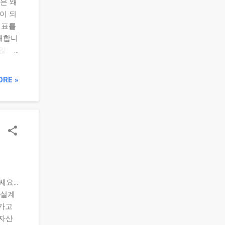
은 왜
. 지금
산이 되
 포기
검표를
개합니
 않으
 부수
표 예
ORE »
0원
원 0원
수익이
계좌를
기 →
‘남긴
입은
 부수
글쎄요…
 설계
러가고
 자산