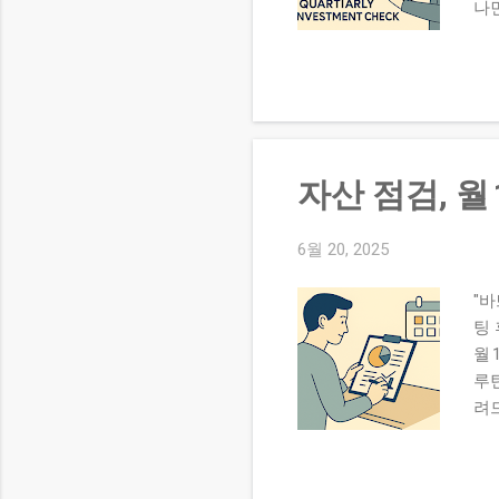
나
과도
원
②
조정
25
대체
자산 점검, 
중)
주기
±5
6월 20, 2025
"
팅
월
루
려드
도 
은행
자)