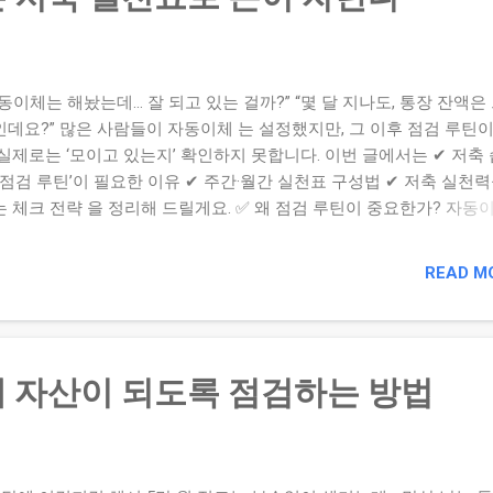
(CMA 등) 5~10% 급전 확보용 📌 자산 구성을 진단한 후, 나에게 필요
조절’이 중요합니다...
동이체는 해놨는데… 잘 되고 있는 걸까?” “몇 달 지나도, 통장 잔액은
인데요?” 많은 사람들이 자동이체 는 설정했지만, 그 이후 점검 루틴이
 실제로는 ‘모이고 있는지’ 확인하지 못합니다. 이번 글에서는 ✔ 저축
‘점검 루틴’이 필요한 이유 ✔ 주간·월간 실천표 구성법 ✔ 저축 실천력
는 체크 전략 을 정리해 드릴게요. ✅ 왜 점검 루틴이 중요한가? 자동
작’일 뿐, 진짜 성장은 확인에서부터 시작됩니다. 실천 중간 확인 → 
수정 가능 ‘시각화’된 점검 → 동기 유지에 탁월 자산 성장 실감 → 지
READ M
성 상승 ✅ 주간·월간 저축 실천표 예시 항목 주간 체크 월간 점검 자
 여부 ✓ 해당 주 확인 총 이체 금액 정리 생활비 초과 여부 예산 초
소비 분석 비상금 잔액 증감 확인 목표 대비 상태 평가 저축률 추적 
저축률 기록 전월 대비 변화 분석 ✅ 실천 팁: ‘보는 루틴’이 유지의 핵
 자산이 되도록 점검하는 방법
 엑셀, 종이 플래너 등 ‘한 눈에 보이는 도구’ 사용 체크는 일요일 저녁, 
는 ‘정리일’로 고정 가능하다면 그래프, 시각적 표현으로 동기 부여 목
 %로 나타내면 작은 변화도 체감됨 마무리하며 ✔ 저축은 자동화로 
 ✔ 점검으로 완성됩니다. ✔ 돈이 잘 모이는 사람은 ✔ ‘지켜보는 습관