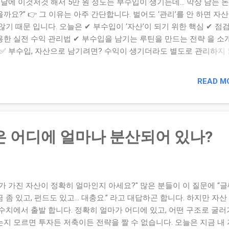
 달에 이것저것 해서 5만 원 정도는 부수입이 생기는데… 막상 남는 돈
있어요. 돈이 자라는 건 ‘매주 한 번 들여다보는 루틴’에서 시작됩니다
까요?” 👉 그 이유는 아주 간단합니다. 벌어도 ‘관리’를 안 하면 자
신의 자산을 직접 마주해보세요. 다음 글 예고 [저축 목표가 분명하면,
않기 때문 입니다. 오늘은 ✔ 부수입이 ‘자산’이 되기 위한 핵심 ✔ 점
 않는다] 목표가 없는...
용한 실전 수익 관리법 ✔ 부수입을 남기는 루틴을 만드는 전략 을 소
. ✅ 부수입, 자산으로 남기려면? 수익이 생기더라도 별도로 관리하지
생활비로 흘러가고 목적 없이 쓰면 ‘소득’이 아니라 ‘소비’가 됩니다 
 관리 대상입니다. 그리고 '남겨야' 진짜 자산입니다. ✅ 부수입 점검
READ M
항목 1주차 2주차 3주차 4주차 리워드 앱 수익 1,200원 1,800원 1,40
000원 중고거래 수익 0원 15,000원 0원 10,000원 기타 (제휴 등) 5,000
000원 5,000원 총합 6,200원 16,800원 9,400원 17,000원 ✅ 실천 팁: 
산이 되는 3가지 조건 별도 계좌로 관리하기 → 부수입 전용 입출금 
은 어디에 얼마나 분산되어 있나?
들자 → 자동이체로 일정 금액 적립 or 투자로 연결 월별 목표 설정하
 월 5만 원 수익 → 3만 원 저축 + 2만 원은 보상(간식 등) ‘쓴 돈’보다 
’에 집중하기 → 부수입도 결국은 순이익이 중요 마무리하며 ✔ 부수
기’보다 ‘남기기’가 중요합니다 ✔ 수익 흐름을 기록하고 관리하면, ✔
내가 가진 자산이 정확히 얼마인지 아세요?" 많은 분들이 이 질문에 “
...
 좀 있고, 펀드도 있고… 대충요.” 라고 대답하곤 합니다. 하지만 자산
 수치에서 출발 합니다. 정확히 얼마가 어디에 있고, 어떤 구조로 굴
는지 모르면 투자든 저축이든 전략을 짤 수 없습니다. 오늘은 지금 내