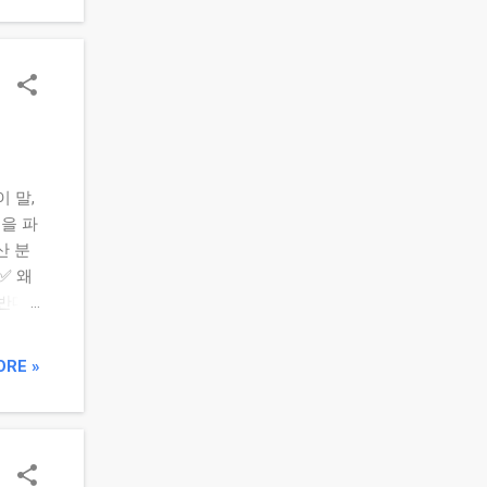
 흐름
루틴 예
인 내
별 잔
실 비
 1일
을 유
 말,
을 파
산 분
✅ 왜
 반대
등 자
나?
ORE »
자산
00
분 권장
 비상