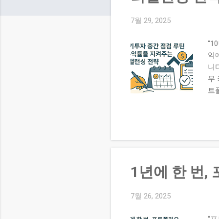
7월 29, 2025
"1
익
니다
무 
트
소
과
거
싱 
과 
산
1년에 한 번
🔄
래는
국내
7월 26, 2025
20%
“