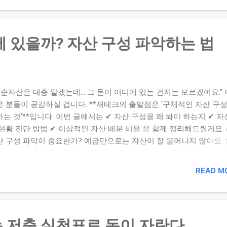
 발생 여부 – 정기 메시지·에러 자동 탐지 이 4가지만 확인해도 자산
멈췄는지, 제도 작동 여부가 정상인지 알 수 있습니다. ② 실전 점검 
 아래 표처럼 매월 같은 날짜·순서로 체크하면 습관화됩니다: 항목 확
에 있을까? 자산 구성 파악하는 법
점검 날짜 자동이체 이체 내역 이체 실패·오류 여부 월 1일~3일 계좌
변화 전월 대비 +/– 확인 월 1일~3일 수익률 요약 투자 수익 또는 손
월 1일~3일 알림·에러 확인 알림 누락·에러 존재 여부 월 1일~3일 매월
3일까지만 시간 내면 대부분 상황을 체크할 수 있습니다. ③ 점검 루틴
 순자산은 대충 알겠는데… 그 돈이 어디에 있는 건지는 모르겠어요.” 이
는 팁 📌 ...
은 분들이 공감하실 겁니다. **재테크의 출발점은 '구체적인 자산 구성
는 것'**입니다. 이번 글에서는 ✔ 자산 구성을 왜 봐야 하는지 ✔ 자
현황 진단 방법 ✔ 이상적인 자산 배분 비율 을 함께 정리해드릴게요. 
산 구성 파악이 중요한가? 예금만으로는 자산이 잘 불어나지 않아요.
 투자에만 집중하면 유동성 위기에 처할 수 있어요. 현금·투자·부동산 
구성을 나누어야 리스크도 분산 됩니다. ✅ 내 자산, 어디에 얼마나 있
READ M
 항목 금액 (원) 비율 (%) 예금 (현금성 자산) 12,000,000 40% 투자 
식, ETF 등) 9,000,000 30% 기타 (자동차, 보험 해약환급금 등) 6,000,0
% 비상금 (현금) 3,000,000 10% ✅ 자산 구성, 이렇게 개선하세요 구
 목적 현금 및 예금 20~30% 비상 상황 대비 및 단기 소비 투자 자산
 저축 실천표로 돈이 자란다
~60% 장기 수익 확보 기타 자산 10~20% 자동차, 보험 등 비유동 자산