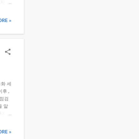
 자산
기마다
니다.
ORE »
 비중
20%
총자산
 비
밸런싱

..
동화 세
후 ,
 점검
을 알
 투자해
부 –
, 투
ORE »
이나