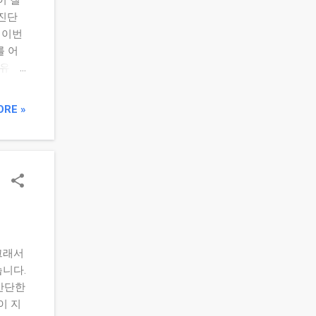
 진단
 이번
를 어
유 ✔
부를
② 연
ORE »
 있습
금 /
비 총
 실제
 연결하
낮은
틴 설정
보고,
그래서
습니다.
간단한
이 지