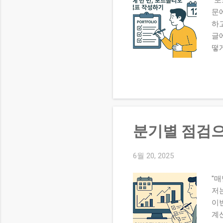
문에
하
글
떻
시
체
간
니다
대체
자산
분기별 점검으
실행
기
항목
6월 20, 2025
✔ 
"매
다음
저
이
계