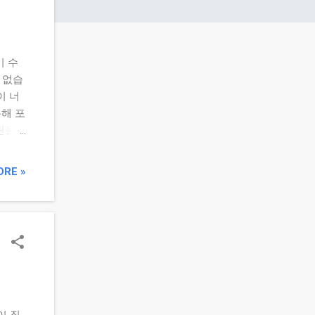
기 수
 없습
이 너
통해 포
틴을
일관성
 커지
ORE »
리밸런
 다음
: 자
 확인
예시 아
 비중
0
이 질