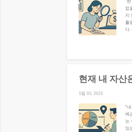
“한
고 
없을
당
지 
하지
활
다
면 
입은
시 
2,
8,
자
현재 내 자산
만
예:
돈
5월 03, 2025
‘벌
"
입은 
예금
는
있