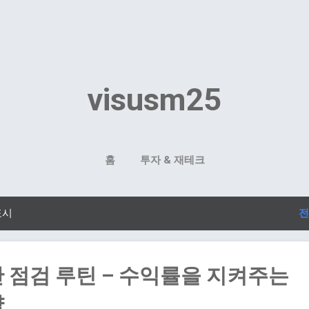
기본 콘텐츠로 건너뛰기
visusm25
홈
투자 & 재테크
표시
전
 점검 루틴 – 수익률을 지켜주는
략