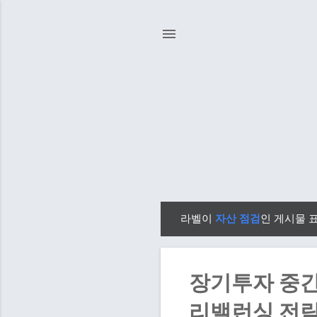
라벨이
자산 점검
인 게시물 
글
장기투자 중간
리밸런싱 전