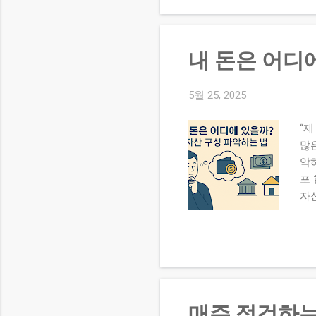
오류
이 
시
내 돈은 어디
용 
액 
율 
5월 25, 2025
~
“제
지하
많
악하
포 
자
로
산 
자산
(주
20
비율
매주 점검하는
40