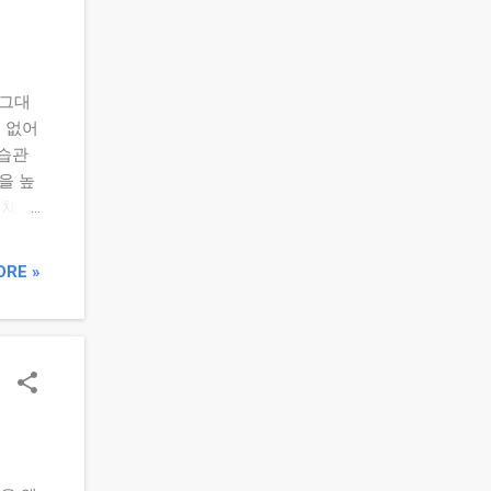
한 ‘비
 그대
 없어
 습관
을 높
이체는
실패 원
속 가
ORE »
동이체
과 체크
수입 대
심 노
월 1
표 대
시작하
’을 갖