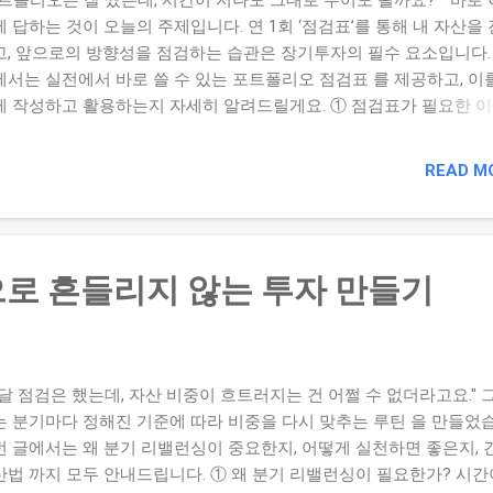
 답하는 것이 오늘의 주제입니다. 연 1회 ‘점검표’를 통해 내 자산을
고, 앞으로의 방향성을 점검하는 습관은 장기투자의 필수 요소입니다.
에서는 실전에서 바로 쓸 수 있는 포트폴리오 점검표 를 제공하고, 이
게 작성하고 활용하는지 자세히 알려드릴게요. ① 점검표가 필요한 이
간이 지나며 자산 비중이 달라질 수 있음 ✔ 리스크·성과·목표 부합 여
크해야 함 ✔ 단기 이슈에 휘둘리지 않도록 방향성을 정리할 수 있음 
READ M
 포트폴리오 점검표 양식 예시 점검표는 단순하고 명확해야 실천할 수
. 항목 점검내용 2025년 기준 현황 코멘트 자산 배분 주식 / 채권 / 현
자산 비중 70 / 20 / 5 / 5 주식 비중 조정 필요 연간 수익률 전년 대
 수익률 +7.2% 목표(6%) 초과 달성 목표 달성도 1년 전 세운 목표와
로 흔들리지 않는 투자 만들기
률 80% 달성 ETF 투자 미이행 항목 체크 ③ 점검 루틴 + 실행 루틴
 점검표를 작성했다면, 이제 다음 단계로 연결해야 합니다. ✔ 성과가 
 → 리밸런싱, 전략 변경 ✔ 목표 미달성 항목 → 실천계획 보완, 루
잘한 항목 → 다음 해에도 유지 전략 수립 📝 마무리하며 한 해를 돌아
달 점검은 했는데, 자산 비중이 흐트러지는 건 어쩔 수 없더라고요." 
 해를 설...
는 분기마다 정해진 기준에 따라 비중을 다시 맞추는 루틴 을 만들었
번 글에서는 왜 분기 리밸런싱이 중요한지, 어떻게 실천하면 좋은지, 
산법 까지 모두 안내드립니다. ① 왜 분기 리밸런싱이 필요한가? 시간