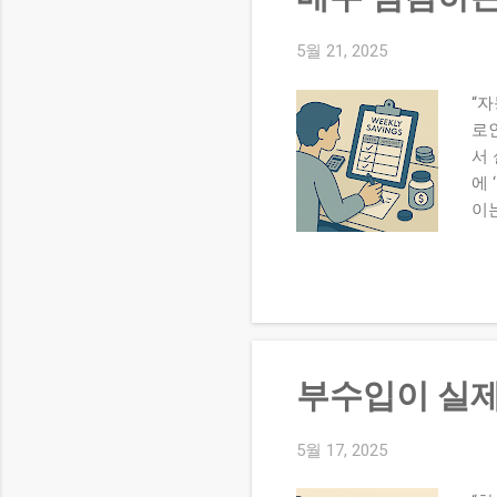
금 
중 
5월 21, 2025
“자
로
서
에 
이
‘시
인 
능
완료
월 
비 
부수입이 실제
션,
회
비
5월 17, 2025
고,