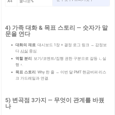
A4
쿨다운%
4) 가족 대화 & 목표 스토리 — 숫자가 말
문을 연다
대화의 재료
: 대시보드 1장 + 결정 로그 링크 → 감정보
다
사실
중심.
역할 분리
: 보기/코멘트/집행 권한 구분으로 갈등 ↓, 실
행 ↑.
목표 스토리
: Why 한 줄 → 이번 달 PMT·현금버퍼·리스
크 가드레일과 연결.
5) 변곡점 3가지 — 무엇이 관계를 바꿨
나