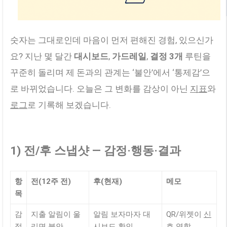
숫자는 그대로인데 마음이 먼저 편해진 경험, 있으신가
요? 지난 몇 달간
대시보드
,
가드레일
,
결정 3개
루틴을
꾸준히 돌리며 제 돈과의 관계는 ‘불안’에서 ‘통제감’으
로 바뀌었습니다. 오늘은 그 변화를 감상이 아닌
지표
와
로그
로 기록해 보겠습니다.
1) 전/후 스냅샷 — 감정·행동·결과
항
전(12주 전)
후(현재)
메모
목
감
지출 알림이 울
알림 보자마자 대
QR/위젯이
신
정
리면 불안
시보드 확인
호
역할