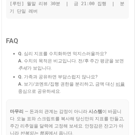
[루틴] 월말 리뷰 30분  |  금 21:00 집행  |  분
기 단일 레버
FAQ
Q.
심리 지표를 수치화하면 억지스러울까요?
A.
수치의 목적은 비교입니다. 전/후·주간 평균을 보면
추세
가 보입니다.
Q.
가족과 공유하면 부담스럽지 않나요?
A.
보기/코멘트/집행 권한을 분리하고, 금액 대신
비율
중심으로 공유하세요.
마무리
— 돈과의 관계는 감정이 아니라
시스템
이 바꿉니
다. 오늘 표와 스크립트를 복사해 당신만의 지표를 만들고,
주간 리추얼을 달력에 고정해 보세요. 안정감은 잔고가 아
니라
반복되는 행동
에서 옵니다.