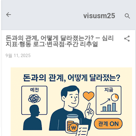
기본 콘텐츠로 건너뛰기
visusm25
돈과의 관계, 어떻게 달라졌는가? — 심리
지표·행동 로그·변곡점·주간 리추얼
9월 11, 2025