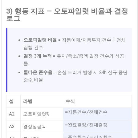
3) 행동 지표 — 오토파일럿 비율과 결정
로그
오토파일럿 비율
= 자동이체/자동투자 건수 ÷ 전체
집행 건수.
결정 3개 누적
= 유지/축소/증액 결정 건수와 성공
률.
쿨다운 준수율
= 손실 트리거 발생 시 24h 신규 중단
준수
비율.
셀
라벨
수식
=자동건수/전체건수
A2
오토파일럿%
=완료결정/전체결정
A3
결정성공%
=준수횟수/트리거횟수