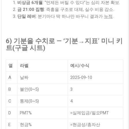
비상금 6개월
: “언제든 버틸 수 있다”는 심리 자본 확보.
금 21:00 집행
: 즉흥을 구조로 대체, 실수 비용 감소.
단일 레버
: 분기마다 딱 하나만 바꾸니 결과가
누적
.
6) 기분을 수치로 — ‘기분→지표’ 미니 키
트(구글 시트)
열
라벨
예시/수식
A
날짜
2025-09-10
B
불안(0~5)
3
C
통제(0~5)
4
D
PMT%
=실제입금/필요PMT
E
현금%
=현금성/총자산