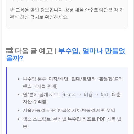
※ 교육용 일반 정보입니다. 상품·세율·수수료·약관은 각 기
관의 최신 공지로 확인하세요.
🔜 다음 글 예고 |
부수입, 얼마나 만들었
을까?
부수입 분류:
이자/배당
·
임대/로열티
·
활동형
(프리
랜스·디지털 판매)
월/분기 집계 시트:
Gross → 비용 → Net
&
순
자산 수익률
지속가능성 지표: 반복성·시차·변동성·세후 수익
앱스 스크립트: 분기별
부수입 리포트 PDF
자동 발
송