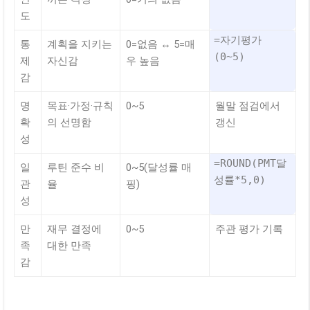
도
=자기평가
통
계획을 지키는
0=없음 ↔ 5=매
(0~5)
제
자신감
우 높음
감
명
목표·가정·규칙
0~5
월말 점검에서
확
의 선명함
갱신
성
=ROUND(PMT달
일
루틴 준수 비
0~5(달성률 매
성률*5,0)
관
율
핑)
성
만
재무 결정에
0~5
주관 평가 기록
족
대한 만족
감