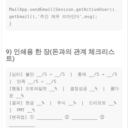
MailApp.sendEmail(Session.getActiveUser().
getEmail(),'주간 재무 리마인더',msg);

}
9) 인쇄용 한 장(돈과의 관계 체크리스
트)
[심리] 불안 __/5 → __/5  |  통제 __/5 → __/5  
|  만족 __/5 → __/5

[행동] 오토파일럿 __%  |  결정성공 __%  |  쿨다
운 __%

[결과] 현금 __%  |  주식 __%  |  드리프트 __%  
|  PMT __%

[변곡점] ① __________ ② __________ ③ 
__________
