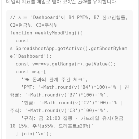
데일리 지표를 메일로 받아
보이는 관계
를 유지합니다.
// 시트 'Dashboard'에 B4=PMT%, B7=잔고진행률, 
C2=현금%, C3=주식%

function weeklyMoodPing(){

  const 
s=SpreadsheetApp.getActive().getSheetByNam
e('Dashboard');

  const v=r=>s.getRange(r).getValue();

  const msg=[

    '🌤 돈과의 관계 주간 체크',

    'PMT: '+Math.round(v('B4')*100)+'% | 진
행률: '+Math.round(v('B7')*100)+'%',

    '현금: '+Math.round(v('C2')*100)+'% | 
주식: '+Math.round(v('C3')*100)+'%',

    '규칙: 금 21:00 집행 · 가드레일 유지(현금
10~15%, 주식≤55%, 드리프트≤20%)'

  ].join('\n');
