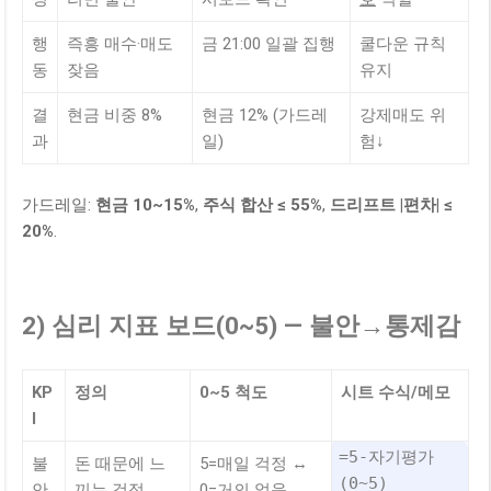
행
즉흥 매수·매도
금 21:00 일괄 집행
쿨다운 규칙
동
잦음
유지
결
현금 비중 8%
현금 12% (가드레
강제매도 위
과
일)
험↓
가드레일:
현금 10~15%
,
주식 합산 ≤ 55%
,
드리프트 |편차| ≤
20%
.
2) 심리 지표 보드(0~5) — 불안→통제감
KP
정의
0~5 척도
시트 수식/메모
I
=5-자기평가
불
돈 때문에 느
5=매일 걱정 ↔
(0~5)
안
끼는 걱정
0=거의 없음