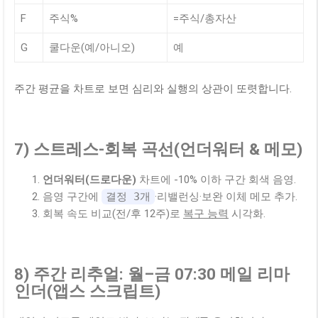
F
주식%
=주식/총자산
G
쿨다운(예/아니오)
예
주간 평균을 차트로 보면 심리와 실행의 상관이 또렷합니다.
7) 스트레스-회복 곡선(언더워터 & 메모)
언더워터(드로다운)
차트에 -10% 이하 구간 회색 음영.
음영 구간에
결정 3개
·리밸런싱·보완 이체 메모 추가.
회복 속도 비교(전/후 12주)로
복구 능력
시각화.
8) 주간 리추얼: 월–금 07:30 메일 리마
인더(앱스 스크립트)