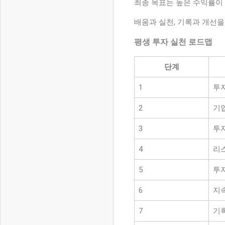
최종 목표는 높은 수익률이
배움과 실천, 기록과 개선을
평생 투자 실천 로드맵
단계
1
투
2
기업
3
투
4
리
5
투
6
지
7
기