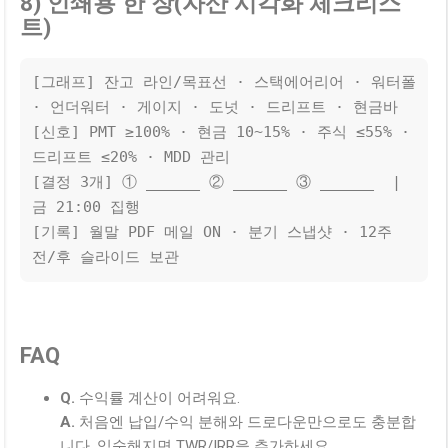
8) 인쇄용 한 장(자산 시각화 체크리스
트)
[그래프] 잔고 라인/목표선 · 스택에어리어 · 워터폴 
· 언더워터 · 게이지 · 도넛 · 드리프트 · 현금바

[신호] PMT ≥100% · 현금 10~15% · 주식 ≤55% · 
드리프트 ≤20% · MDD 관리

[결정 3개] ① ______ ② ______ ③ ______  |  
금 21:00 집행

[기록] 월말 PDF 메일 ON · 분기 스냅샷 · 12주 
전/후 슬라이드 보관
FAQ
Q.
수익률 계산이 어려워요.
A.
처음엔 납입/수익 분해와 드로다운만으로도 충분합
니다. 익숙해지면 TWR/IRR을 추가하세요.