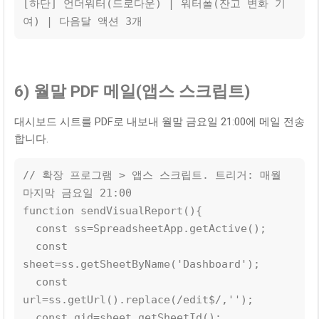
[하단] 언더워터(드로다운) | 워터폴(잔고 변화 기
여) | 다음달 액션 3개
6) 월말 PDF 메일(앱스 스크립트)
대시보드 시트를 PDF로 내보내 월말 금요일 21:00에 메일 전송
합니다.
// 확장 프로그램 > 앱스 스크립트. 트리거: 매월 
마지막 금요일 21:00

function sendVisualReport(){

  const ss=SpreadsheetApp.getActive();

  const 
sheet=ss.getSheetByName('Dashboard');

  const 
url=ss.getUrl().replace(/edit$/,'');

  const gid=sheet.getSheetId();
