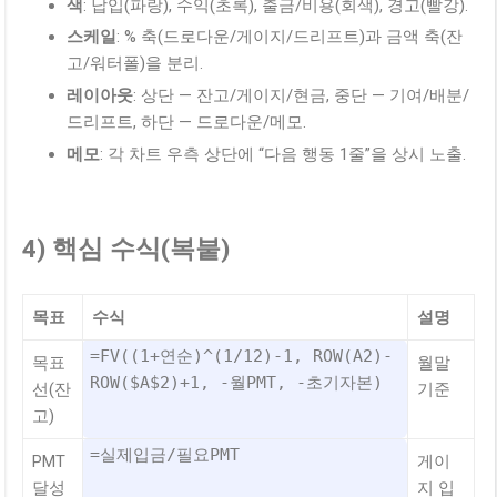
색
: 납입(파랑), 수익(초록), 출금/비용(회색), 경고(빨강).
스케일
: % 축(드로다운/게이지/드리프트)과 금액 축(잔
고/워터폴)을 분리.
레이아웃
: 상단 — 잔고/게이지/현금, 중단 — 기여/배분/
드리프트, 하단 — 드로다운/메모.
메모
: 각 차트 우측 상단에 “다음 행동 1줄”을 상시 노출.
4) 핵심 수식(복붙)
목표
수식
설명
=FV((1+연순)^(1/12)-1, ROW(A2)-
목표
월말
ROW($A$2)+1, -월PMT, -초기자본)
선(잔
기준
고)
=실제입금/필요PMT
PMT
게이
달성
지 입