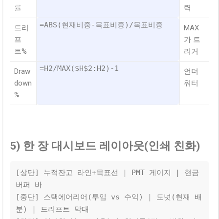
률
력
=ABS(현재비중-목표비중)/목표비중
드리
MAX
프
가 트
트%
리거
=H2/MAX($H$2:H2)-1
Draw
언더
down
워터
%
5) 한 장 대시보드 레이아웃(인쇄 친화)
[상단] 누적잔고 라인+목표선 | PMT 게이지 | 현금 
버퍼 바

[중단] 스택에어리어(투입 vs 수익) | 도넛(현재 배
분) | 드리프트 막대
