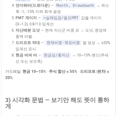
언더워터(드로다운)
—
Month, Drawdown%
→ 최소
축 -1, -15% 이하 회색 음영.
PMT 게이지
—
=실제입금/필요PMT
값을 게이지
(0~1.2), 0.8/1.0 임계선.
자산배분 도넛
— 현재 자산군 비중 표 → 도넛, 중앙에
총액 라벨.
드리프트 막대
—
현재비중-목표비중
열 생성 → ±20%
임계선 표시.
현금 버퍼 바
—
현금성/총자산
→ 10~15% 밴드(추세
선 또는 보조축).
가드레일:
현금 10~15%
·
주식 합산 ≤ 55%
·
드리프트 |편차| ≤
20%
.
3) 시각화 문법 — 보기만 해도 뜻이 통하
게