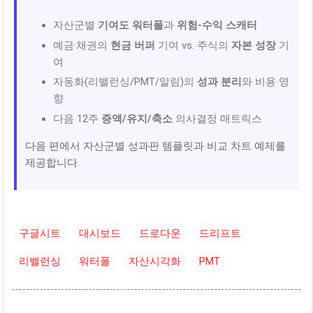
자산군별
기여도 워터폴
과
위험-수익 스캐터
예금·채권의
현금 버퍼
기여 vs. 주식의
자본 성장
기
여
자동화(리밸런싱/PMT/알림)의
성과 분리
와 비용 영
향
다음 12주
증액/유지/축소
의사결정 매트릭스
다음 편에서 자산군별 성과판 템플릿과 비교 차트 예제를
제공합니다.
구글시트
대시보드
드로다운
드리프트
리밸런싱
워터폴
자산시각화
PMT