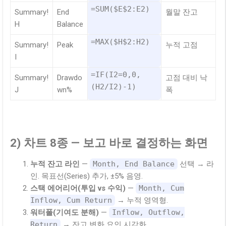
=SUM($E$2:E2)
Summary!
End
월말 잔고
H
Balance
=MAX($H$2:H2)
Summary!
Peak
누적 고점
I
=IF(I2=0,0,
Summary!
Drawdo
고점 대비 낙
(H2/I2)-1)
J
wn%
폭
2) 차트 8종 — 보고 바로 결정하는 화면
누적 잔고 라인
—
Month, End Balance
선택 → 라
인. 목표선(Series) 추가, ±5% 음영.
스택 에어리어(투입 vs 수익)
—
Month, Cum
Inflow, Cum Return
→ 누적 영역형.
워터폴(기여도 분해)
—
Inflow, Outflow,
Return
→ 잔고 변화 요인 시각화.