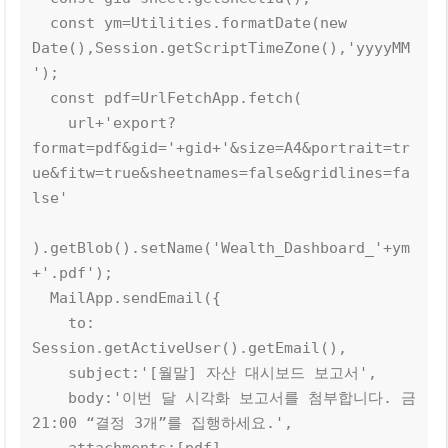
  const ym=Utilities.formatDate(new 
Date(),Session.getScriptTimeZone(),'yyyyMM
');

  const pdf=UrlFetchApp.fetch(

    url+'export?
format=pdf&gid='+gid+'&size=A4&portrait=tr
ue&fitw=true&sheetnames=false&gridlines=fa
lse'

).getBlob().setName('Wealth_Dashboard_'+ym
+'.pdf');

  MailApp.sendEmail({

    to: 
Session.getActiveUser().getEmail(),

    subject:'[월말] 자산 대시보드 보고서',

    body:'이번 달 시각화 보고서를 첨부합니다. 금 
21:00 “결정 3개”를 집행하세요.',

    attachments:[pdf]
