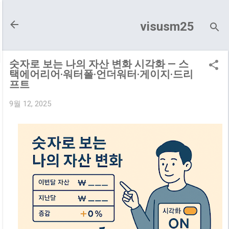
기본 콘텐츠로 건너뛰기
visusm25
숫자로 보는 나의 자산 변화 시각화 — 스
택에어리어·워터폴·언더워터·게이지·드리
프트
9월 12, 2025