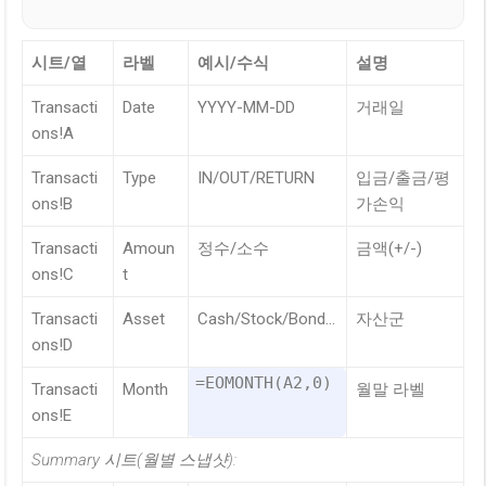
시트/열
라벨
예시/수식
설명
Transacti
Date
YYYY-MM-DD
거래일
ons!A
Transacti
Type
IN/OUT/RETURN
입금/출금/평
ons!B
가손익
Transacti
Amoun
정수/소수
금액(+/-)
ons!C
t
Transacti
Asset
Cash/Stock/Bond…
자산군
ons!D
=EOMONTH(A2,0)
Transacti
Month
월말 라벨
ons!E
Summary 시트(월별 스냅샷):