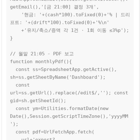
getEmail(),'[금 21:00] 결정 3개',

    '현금: '+(cash*100).toFixed(0)+'% | 드리
프트: '+(drift*100).toFixed(0)+'%\n'

    +'유지/축소/증액 각 1건 · 1회 이동 ≤3%p');

}

// 월말 21:05 - PDF 보고

function monthlyPdf(){

  const ss=SpreadsheetApp.getActive(), 
sh=ss.getSheetByName('Dashboard');

  const 
url=ss.getUrl().replace(/edit$/,''); const 
gid=sh.getSheetId();

  const ym=Utilities.formatDate(new 
Date(),Session.getScriptTimeZone(),'yyyyMM
');

  const pdf=UrlFetchApp.fetch(

    url+'export?