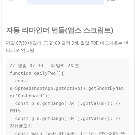
자동 리마인더 번들(앱스 스크립트)
평일 07:30 데일리, 금 21:00 결정 3개, 월말 PDF. 비교기호는 엔
티티로 인코딩.
// 평일 07:30 - 데일리 2지표

function dailyTwo(){

  const 
s=SpreadsheetApp.getActive().getSheetByNam
e('Dashboard');

  const p=s.getRange('A4').getValue(); // 
PMT%

  const g=s.getRange('B4').getValue(); // 
진행률오차

  const warn=(p<0.8||g>0.1)?'\n⚠️ PMT<80% 또