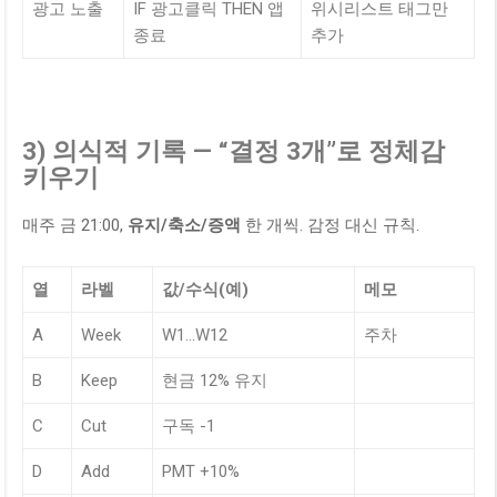
광고 노출
IF 광고클릭 THEN 앱
위시리스트 태그만
종료
추가
3) 의식적 기록 — “결정 3개”로 정체감
키우기
매주 금 21:00,
유지/축소/증액
한 개씩. 감정 대신 규칙.
열
라벨
값/수식(예)
메모
A
Week
W1…W12
주차
B
Keep
현금 12% 유지
C
Cut
구독 -1
D
Add
PMT +10%