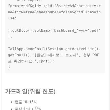
format=pdf&gid='+gid+'&size=A4&portrait=tr
ue&fitw=true&sheetnames=false&gridlines=fa
lse'

).getBlob().setName('Dashboard_'+ym+'.pdf'
);

MailApp.sendEmail(Session.getActiveUser().
getEmail(),'[월말] 대시보드 보고서','첨부 PDF
로 확인하세요.',[pdf]);

}
가드레일(위험 한도)
현금 10~15%
주식 합산 ≤ 55%