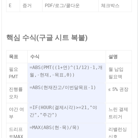
E
증거
PDF/로그/쿨다운
체크박스
핵심 수식(구글 시트 복붙)
목표
수식
설명
=ABS(PMT((1+연)^(1/12)-1,개
필요
월 납입
월,-현재,-목표,0))
PMT
필요액
=ABS(현재잔고/이번달목표-1)
진행률
≤ 5% 권장
오차
=IF(HOUR(결제시각)>=21,"야
야간 여
느린 결제
간","주간")
부
트리거
=MAX(ABS(현-목)/목)
드리프
리밸런싱
트MAX
신호