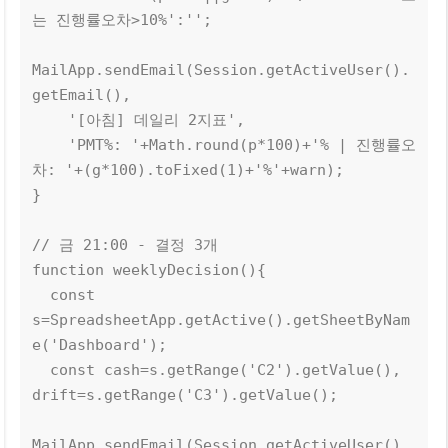
는 진행률오차>10%':''; 

MailApp.sendEmail(Session.getActiveUser().
getEmail(),

    '[아침] 데일리 2지표',

    'PMT%: '+Math.round(p*100)+'% | 진행률오
차: '+(g*100).toFixed(1)+'%'+warn);

}

// 금 21:00 - 결정 3개

function weeklyDecision(){

  const 
s=SpreadsheetApp.getActive().getSheetByNam
e('Dashboard');

  const cash=s.getRange('C2').getValue(), 
drift=s.getRange('C3').getValue();

MailApp.sendEmail(Session.getActiveUser().