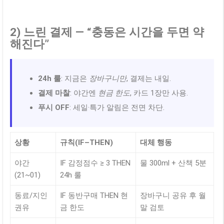
2) 느린 결제 — “충동은 시간을 두면 약
해진다”
24h 룰
: 지금은
장바구니만
, 결제는 내일.
결제 마찰
: 야간엔
현금 한도
, 카드 1장만 사용.
푸시 OFF
: 세일·특가 알림은 전면 차단.
상황
규칙(IF–THEN)
대체 행동
야간
IF 감정점수 ≥ 3 THEN
물 300ml + 산책 5분
(21~01)
24h 룰
동료/지인
IF 동반구매 THEN 현
장바구니 공유 후 월
권유
금 한도
말 검토