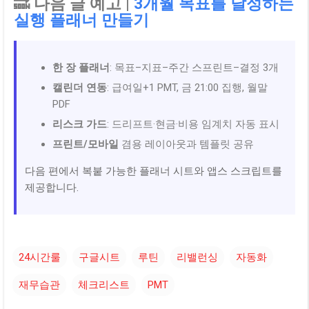
🔜 다음 글 예고 |
3개월 목표를 달성하는
실행 플래너 만들기
한 장 플래너
: 목표–지표–주간 스프린트–결정 3개
캘린더 연동
: 급여일+1 PMT, 금 21:00 집행, 월말
PDF
리스크 가드
: 드리프트·현금·비용 임계치 자동 표시
프린트/모바일
겸용 레이아웃과 템플릿 공유
다음 편에서 복붙 가능한 플래너 시트와 앱스 스크립트를
제공합니다.
24시간룰
구글시트
루틴
리밸런싱
자동화
재무습관
체크리스트
PMT