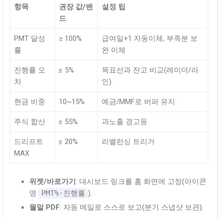
항목
권장 값/밴
설정 팁
드
PMT 달성
≥ 100%
급여일+1 자동이체, 부족분 보
률
완 이체
진행률 오
≤ 5%
목표선과 잔고 비교(레이더/라
차
인)
현금 비중
10~15%
예금/MMF로 버퍼 유지
주식 합산
≤ 55%
과노출 경고등
드리프트
≤ 20%
리밸런싱 트리거
MAX
위젯/바로가기
: 대시보드 링크를 홈 화면에 고정(아이콘
명
PMT%·진행률
).
월말 PDF
: 자동 메일로 스스로 보고(분기 스냅샷 보관).