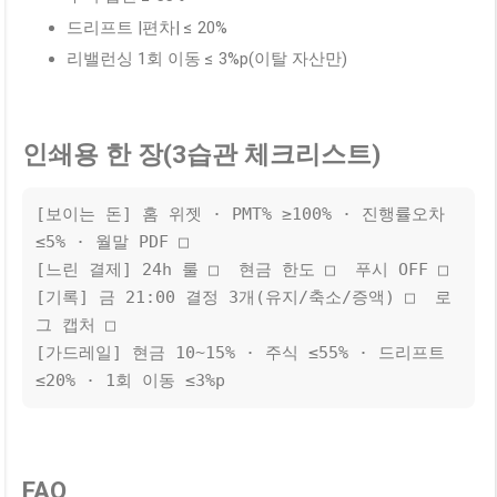
드리프트 |편차| ≤ 20%
리밸런싱 1회 이동 ≤ 3%p(이탈 자산만)
인쇄용 한 장(3습관 체크리스트)
[보이는 돈] 홈 위젯 · PMT% ≥100% · 진행률오차 
≤5% · 월말 PDF □

[느린 결제] 24h 룰 □  현금 한도 □  푸시 OFF □

[기록] 금 21:00 결정 3개(유지/축소/증액) □  로
그 캡처 □

[가드레일] 현금 10~15% · 주식 ≤55% · 드리프트 
≤20% · 1회 이동 ≤3%p
FAQ